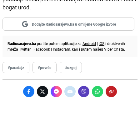
bogat urod.
Dodajte Radiosarajevo.ba u omiljene Google izvore
Radiosarajevo.ba
pratite putem aplikacije za
Android
|
iOS
i društvenih
mreža
Twitter
|
Facebook
|
Instagram
, kao i putem našeg
Viber
Chata.
#paradajz
#povrće
#uzgoj