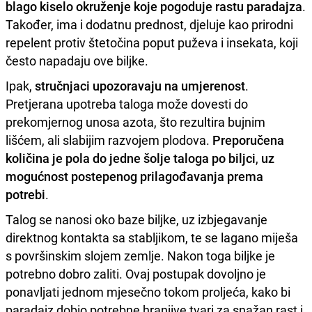
blago kiselo okruženje koje pogoduje rastu paradajza
.
Također, ima i dodatnu prednost, djeluje kao prirodni
repelent protiv štetočina poput puževa i insekata, koji
često napadaju ove biljke.
Ipak,
stručnjaci upozoravaju na umjerenost
.
Pretjerana upotreba taloga može dovesti do
prekomjernog unosa azota, što rezultira bujnim
lišćem, ali slabijim razvojem plodova.
Preporučena
količina je pola do jedne šolje taloga po biljci
,
uz
mogućnost postepenog prilagođavanja prema
potrebi
.
Talog se nanosi oko baze biljke, uz izbjegavanje
direktnog kontakta sa stabljikom, te se lagano miješa
s površinskim slojem zemlje. Nakon toga biljke je
potrebno dobro zaliti. Ovaj postupak dovoljno je
ponavljati jednom mjesečno tokom proljeća, kako bi
paradajz dobio potrebne hranjive tvari za snažan rast i