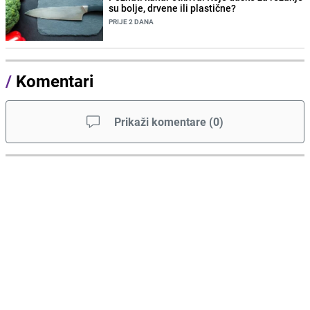
su bolje, drvene ili plastične?
PRIJE 2 DANA
/
Komentari
Prikaži komentare
(
0
)