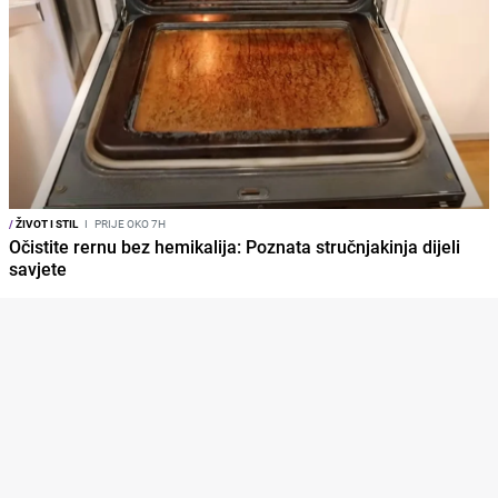
/
ŽIVOT I STIL
I
PRIJE OKO 7H
Očistite rernu bez hemikalija: Poznata stručnjakinja dijeli
savjete