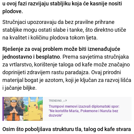
u ovoj fazi razvijaju stabljiku koja će kasnije nositi
plodove.
Stručnjaci upozoravaju da bez pravilne prihrane
stabljike mogu ostati slabe i tanke, što direktno utiče
na kvalitet i količinu plodova tokom ljeta.
Rješenje za ovaj problem može biti iznenađujuće
jednostavno i besplatno
. Prema savjetima stručnjaka
za vrtlarstvo, korištenje taloga od kafe može značajno
doprinijeti zdravijem rastu paradajza. Ovaj prirodni
materijal bogat je azotom, koji je ključan za razvoj lišća
i jačanje biljke.
TRENDING
Trumpovi memovi izazvali diplomatski spor:
"Ne koristite Maria, Pokemone i Naruta bez
dozvole"
Osim što poboljšava strukturu tla
,
talog od kafe stvara