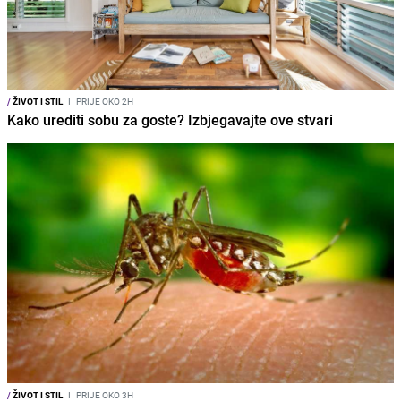
/
ŽIVOT I STIL
I
PRIJE OKO 2H
Kako urediti sobu za goste? Izbjegavajte ove stvari
/
ŽIVOT I STIL
I
PRIJE OKO 3H