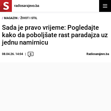
Otvor
/
MAGAZIN
/
ŽIVOT I STIL
Sada je pravo vrijeme: Pogledajte
kako da poboljšate rast paradajza uz
jednu namirnicu
08.04.26. 14:04
Radiosarajevo.ba
0