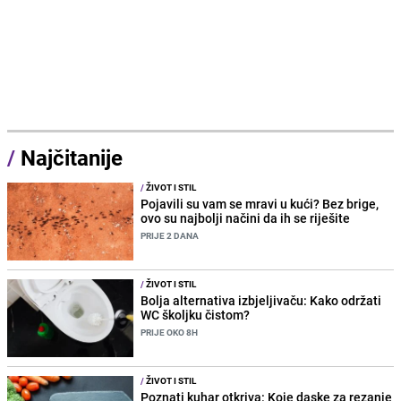
/
Najčitanije
/
ŽIVOT I STIL
Pojavili su vam se mravi u kući? Bez brige,
ovo su najbolji načini da ih se riješite
PRIJE 2 DANA
/
ŽIVOT I STIL
Bolja alternativa izbjeljivaču: Kako održati
WC školjku čistom?
PRIJE OKO 8H
/
ŽIVOT I STIL
Poznati kuhar otkriva: Koje daske za rezanje