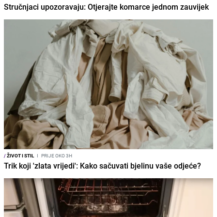
Stručnjaci upozoravaju: Otjerajte komarce jednom zauvijek
/
ŽIVOT I STIL
I
PRIJE OKO 3H
Trik koji 'zlata vrijedi': Kako sačuvati bjelinu vaše odjeće?