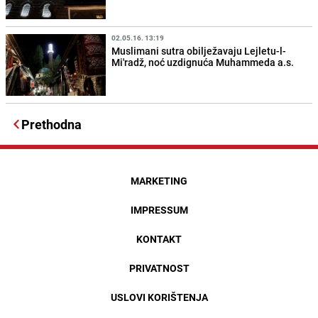
02.05.16. 13:19
Muslimani sutra obilježavaju Lejletu-l-
Mi'radž, noć uzdignuća Muhammeda a.s.
Prethodna
MARKETING
IMPRESSUM
KONTAKT
PRIVATNOST
USLOVI KORIŠTENJA