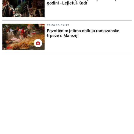
godini - Lejletul-Kadr
29.06.16. 14:12
Egzotičnim jelima obiluju ramazanske
trpeze u Maleziji