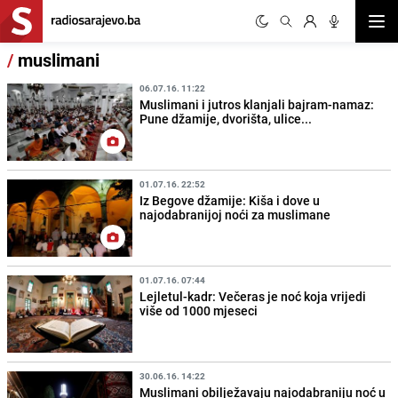
Otvor
/
muslimani
06.07.16. 11:22
Muslimani i jutros klanjali bajram-namaz:
Pune džamije, dvorišta, ulice...
01.07.16. 22:52
Iz Begove džamije: Kiša i dove u
najodabranijoj noći za muslimane
01.07.16. 07:44
Lejletul-kadr: Večeras je noć koja vrijedi
više od 1000 mjeseci
30.06.16. 14:22
Muslimani obilježavaju najodabraniju noć u