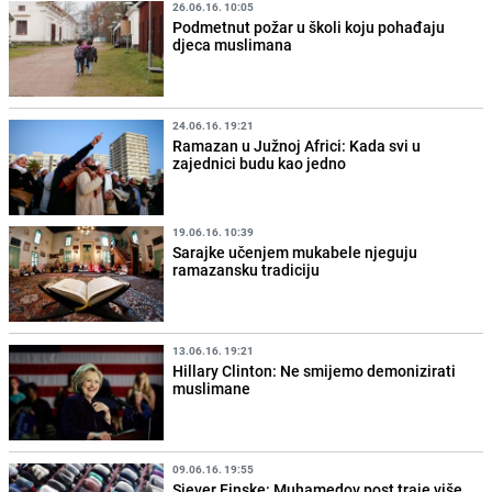
26.06.16. 10:05
Podmetnut požar u školi koju pohađaju
djeca muslimana
24.06.16. 19:21
Ramazan u Južnoj Africi: Kada svi u
zajednici budu kao jedno
19.06.16. 10:39
Sarajke učenjem mukabele njeguju
ramazansku tradiciju
13.06.16. 19:21
Hillary Clinton: Ne smijemo demonizirati
muslimane
09.06.16. 19:55
Sjever Finske: Muhamedov post traje više