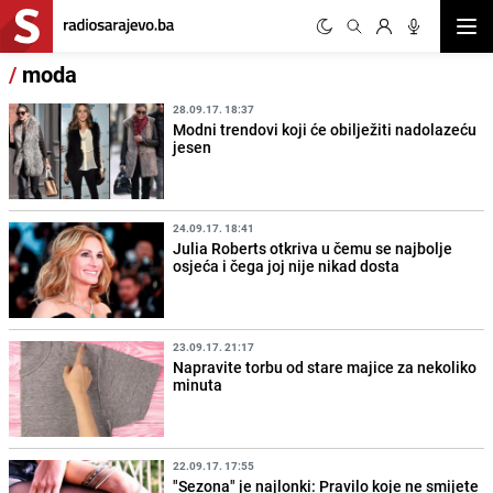
Otvor
/
moda
28.09.17. 18:37
Modni trendovi koji će obilježiti nadolazeću
jesen
24.09.17. 18:41
Julia Roberts otkriva u čemu se najbolje
osjeća i čega joj nije nikad dosta
23.09.17. 21:17
Napravite torbu od stare majice za nekoliko
minuta
22.09.17. 17:55
"Sezona" je najlonki: Pravilo koje ne smijete