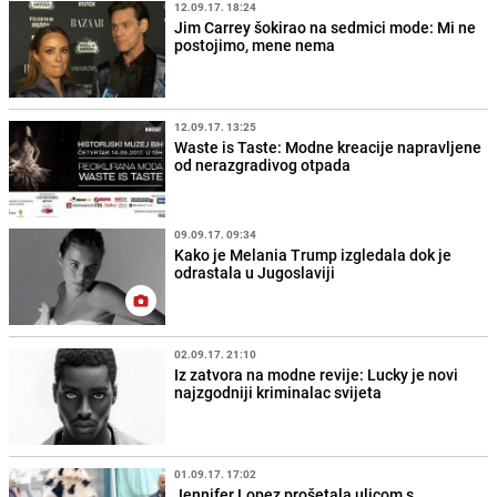
12.09.17. 18:24
Jim Carrey šokirao na sedmici mode: Mi ne
postojimo, mene nema
12.09.17. 13:25
Waste is Taste: Modne kreacije napravljene
od nerazgradivog otpada
09.09.17. 09:34
Kako je Melania Trump izgledala dok je
odrastala u Jugoslaviji
02.09.17. 21:10
Iz zatvora na modne revije: Lucky je novi
najzgodniji kriminalac svijeta
01.09.17. 17:02
Jennifer Lopez prošetala ulicom s