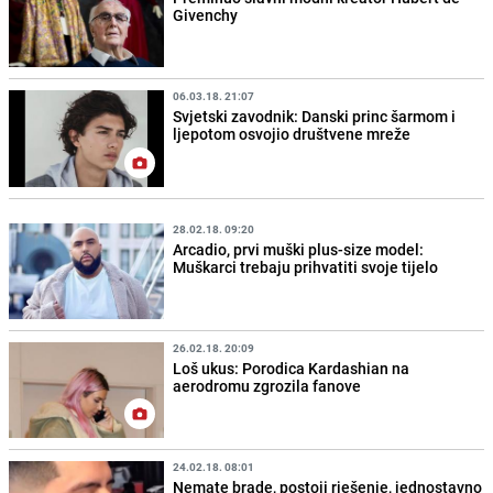
Givenchy
06.03.18. 21:07
Svjetski zavodnik: Danski princ šarmom i
ljepotom osvojio društvene mreže
28.02.18. 09:20
Arcadio, prvi muški plus-size model:
Muškarci trebaju prihvatiti svoje tijelo
26.02.18. 20:09
Loš ukus: Porodica Kardashian na
aerodromu zgrozila fanove
24.02.18. 08:01
Nemate brade, postoji rješenje, jednostavno