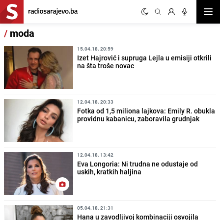
Otvor
/
moda
15.04.18. 20:59
Izet Hajrović i supruga Lejla u emisiji otkrili
na šta troše novac
12.04.18. 20:33
Fotka od 1,5 miliona lajkova: Emily R. obukla
providnu kabanicu, zaboravila grudnjak
12.04.18. 13:42
Eva Longoria: Ni trudna ne odustaje od
uskih, kratkih haljina
05.04.18. 21:31
Hana u zavodljivoj kombinaciji osvojila