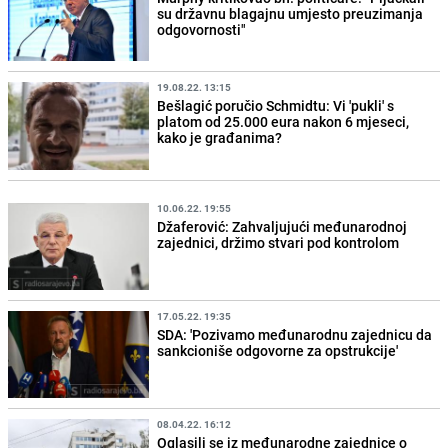
su državnu blagajnu umjesto preuzimanja
odgovornosti"
19.08.22. 13:15
Bešlagić poručio Schmidtu: Vi 'pukli' s
platom od 25.000 eura nakon 6 mjeseci,
kako je građanima?
10.06.22. 19:55
Džaferović: Zahvaljujući međunarodnoj
zajednici, držimo stvari pod kontrolom
17.05.22. 19:35
SDA: 'Pozivamo međunarodnu zajednicu da
sankcioniše odgovorne za opstrukcije'
08.04.22. 16:12
Oglasili se iz međunarodne zajednice o