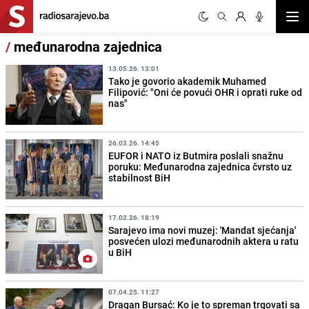
Otvor
/
međunarodna zajednica
13.05.26. 13:01
Tako je govorio akademik Muhamed
Filipović: "Oni će povući OHR i oprati ruke od
nas"
26.03.26. 14:45
EUFOR i NATO iz Butmira poslali snažnu
poruku: Međunarodna zajednica čvrsto uz
stabilnost BiH
17.02.26. 18:19
Sarajevo ima novi muzej: 'Mandat sjećanja'
posvećen ulozi međunarodnih aktera u ratu
u BiH
07.04.25. 11:27
Dragan Bursać: Ko je to spreman trgovati sa