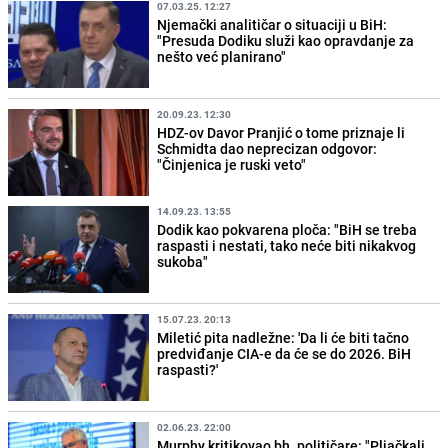
07.03.25. 12:27
Njemački analitičar o situaciji u BiH:
"Presuda Dodiku služi kao opravdanje za
nešto već planirano"
20.09.23. 12:30
HDZ-ov Davor Pranjić o tome priznaje li
Schmidta dao neprecizan odgovor:
"Činjenica je ruski veto"
14.09.23. 13:55
Dodik kao pokvarena ploča: "BiH se treba
raspasti i nestati, tako neće biti nikakvog
sukoba"
15.07.23. 20:13
Miletić pita nadležne: 'Da li će biti tačno
predviđanje CIA-e da će se do 2026. BiH
raspasti?'
02.06.23. 22:00
Murphy kritikovao bh. političare: "Pljačkali