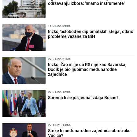
održavanju izbora: 'Imamo instrumente'
15.02.22. 09:06
Inzko, 'oslobođen diplomatskih stega', otkrio
probleme vezane za BiH
22.01.22. 21:36
Inzko: Žao mi je da RS nije kao Bavarska,
Dodik je bio ljubimac međunarodne
zajednice
22.01.22. 12:06
Sprema li se još jedna izdaja Bosne?
27.12.21. 14:55
Steže li međunarodna zajednica obruč oko
Vučića?