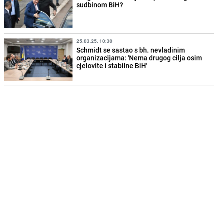
sudbinom BiH?
25.03.25. 10:30
Schmidt se sastao s bh. nevladinim
organizacijama: 'Nema drugog cilja osim
cjelovite i stabilne BiH'