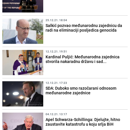
25.12.21. 18:04
Salkić pozvao međunarodnu zajednicu da
radi na eliminaciji posljedica genocida
12.12.21. 19:51
Kardinal Puljić: Međunarodna zajednica
stvorila nakaradnu državu i sad...
12.12.21. 17:23
SDA: Duboko smo razočarani odnosom
međunarodne zajednice
04.12.21. 13:17
Apel Schwarza-Schillinga: Djelujte, hitno
zaustavite katastrofu u koju srlja BiH