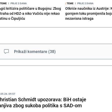
TEME
I
PRIJE 2 DANA
/
TEME
I
PRIJE 2 DANA
gić kritizira političare u Bugojnu: Zbog
Otkriće naučnika iz Austrije:
straha od HDZ-a niko Vučiću nije rekao
gornjem toku promijenila boju
stinu o Čipuljiću
nezavisna istraga
Prikaži komentare
(
38
)
.05.26. 09:57
hristian Schmidt upozorava: BiH ostaje
anjiva zbog sukoba politika s SAD-om