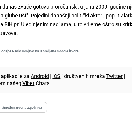
ća danas zvuče gotovo proročanski, u junu 2009. godine
n
a gluhe uši"
. Pojedini današnji politički akteri, poput Zlat
iH pri Ujedinjenim nacijama, u to vrijeme oštro su kritiz
stavova.
Dodajte Radiosarajevo.ba u omiljene Google izvore
aplikacije za
Android
|
iOS
i društvenih mreža
Twitter
|
utem našeg
Viber
Chata.
#međunarodna zajednica