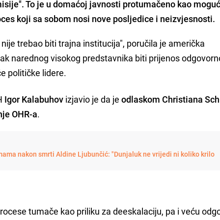
isije". To je u domaćoj javnosti protumačeno kao mogu
proces koji sa sobom nosi nove posljedice i neizvjesnosti.
je trebao biti trajna institucija", poručila je američka
ak narednog visokog predstavnika biti prijenos odgovorn
 političke lidere.
iH
Igor Kalabuhov
izjavio je da je
odlaskom Christiana Sc
nje OHR-a
.
ama nakon smrti Aldine Ljubunčić: "Dunjaluk ne vrijedi ni koliko krilo
rocese tumače kao priliku za deeskalaciju, pa i veću odg