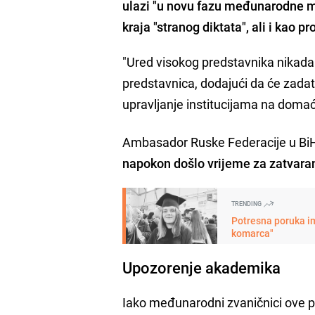
ulazi "u novu fazu međunarodne m
kraja "stranog diktata", ali i kao 
"Ured visokog predstavnika nikada ni
predstavnica, dodajući da će zadat
upravljanje institucijama na domaće
Ambasador Ruske Federacije u B
napokon došlo vrijeme za zatvara
TRENDING
Potresna poruka im
komarca"
Upozorenje akademika
Iako međunarodni zvaničnici ove p