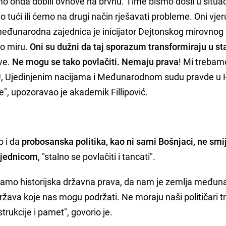
mo onda dobili ovnove na brvnu. Time bismo došli u situac
tući ili ćemo na drugi način rješavati probleme. Oni vjer
i međunarodna zajednica je inicijator Dejtonskog mirovnog
o miru.
Oni su dužni da taj sporazum transformiraju u st
ave.
Ne mogu se tako povlačiti. Nemaju prava
! Mi trebamo
U, Ujedinjenim nacijama i Međunarodnom sudu pravde u
ze", upozoravao je akademik Fillipović.
o i da
probosanska politika, kao ni sami Bošnjaci, ne smi
ajednicom
, "stalno se povlačiti i tancati".
imamo historijska državna prava, da nam je zemlja među
 država koje nas mogu podržati. Ne moraju naši političari tr
rukcije i pamet", govorio je.