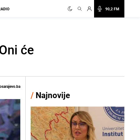
RADIO
90,2 FM
Oni će
osarajevo.ba
/
Najnovije