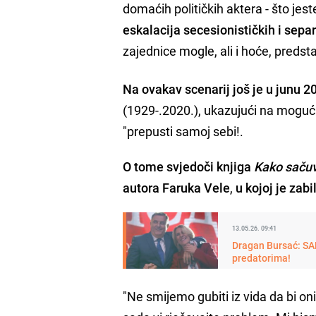
domaćih političkih aktera - što jes
eskalacija secesionističkih i separ
zajednice mogle, ali i hoće, predsta
Na ovakav scenarij još je u junu
(1929-.2020.), ukazujući na mogu
"prepusti samoj sebi!.
O tome svjedoči knjiga
Kako sačuv
autora Faruka Vele
,
u kojoj je zab
13.05.26. 09:41
Dragan Bursać: SA
predatorima!
"Ne smijemo gubiti iz vida da bi on