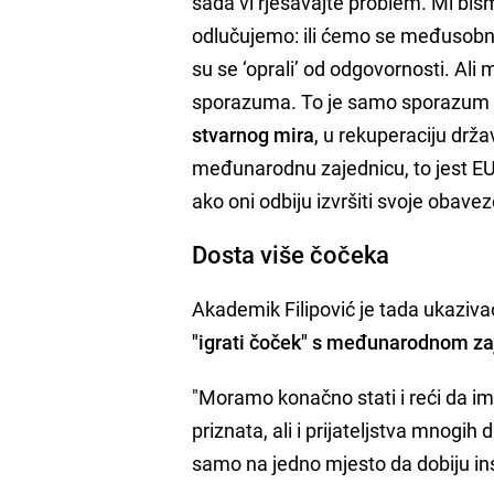
sada vi rješavajte problem. Mi bis
odlučujemo: ili ćemo se međusobno 
su se ‘oprali’ od odgovornosti. Al
sporazuma. To je samo sporazum 
stvarnog mira
, u rekuperaciju drž
međunarodnu zajednicu, to jest E
ako oni odbiju izvršiti svoje obave
Dosta više čočeka
Akademik Filipović je tada ukaziva
"igrati čoček" s međunarodnom z
"Moramo konačno stati i reći da 
priznata, ali i prijateljstva mnogih
samo na jedno mjesto da dobiju inst