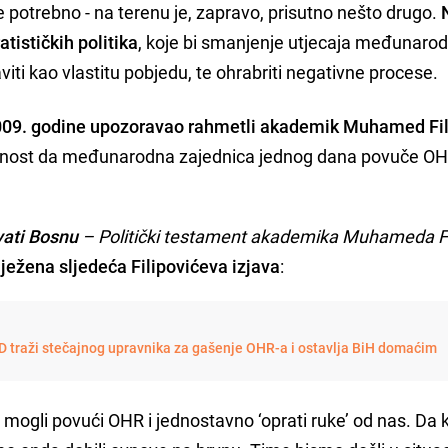
te potrebno - na terenu je, zapravo, prisutno nešto drugo.
atističkih politika
, koje bi smanjenje utjecaja međunaro
viti kao vlastitu pobjedu, te ohrabriti negativne procese.
 2009. godine upozoravao rahmetli akademik Muhamed Fil
ćnost da međunarodna zajednica jednog dana povuče OH
ati Bosnu
– Politički testament akademika Muhameda Fi
ilježena sljedeća Filipovićeva izjava
:
D traži stečajnog upravnika za gašenje OHR-a i ostavlja BiH domaćim
i mogli povući OHR i jednostavno ‘oprati ruke’ od nas. Da 