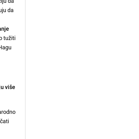
iju da
uju da
anje
 tužiti
 Hagu
ju više
narodno
čati