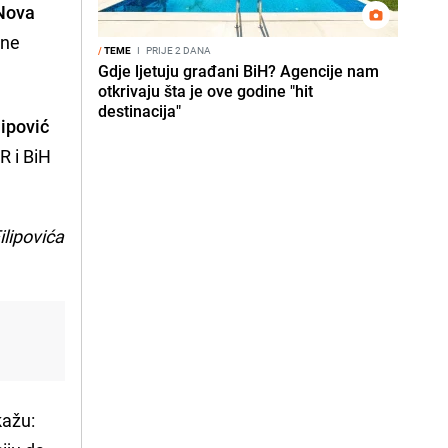
Nova
dne
/
TEME
I
PRIJE 2 DANA
Gdje ljetuju građani BiH? Agencije nam
otkrivaju šta je ove godine "hit
destinacija"
ipović
R i BiH
lipovića
kažu: