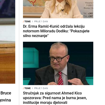
/
TEME
I
PRIJE 1 DAN
Dr. Erma Ramić-Kunić održala lekciju
notornom Miloradu Dodiku: "Pokazujete
silno neznanje"
/
TEME
I
PRIJE 1 DAN
 Bruce
Stručnjak za sigurnost Ahmed Kico
upozorava: Pred nama je burna jesen,
govina
institucije moraju djelovati