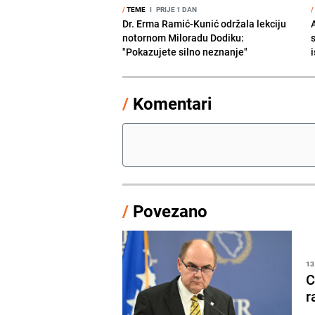
/
TEME
I
PRIJE 1 DAN
/
Dr. Erma Ramić-Kunić održala lekciju
A
notornom Miloradu Dodiku:
"Pokazujete silno neznanje"
i
/
Komentari
/
Povezano
13
C
r