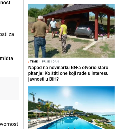
ćnost
osti za
hmidta
/
TEME
I
PRIJE 1 DAN
Napad na novinarku BN-a otvorio staro
pitanje: Ko štiti one koji rade u interesu
javnosti u BiH?
ovornost