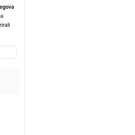
jegova
ka
irali