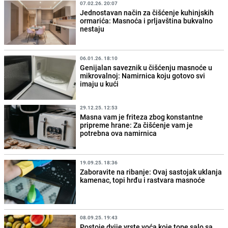
07.02.26. 20:07
Jednostavan način za čišćenje kuhinjskih
ormarića: Masnoća i prljavština bukvalno
nestaju
06.01.26. 18:10
Genijalan saveznik u čišćenju masnoće u
mikrovalnoj: Namirnica koju gotovo svi
imaju u kući
29.12.25. 12:53
Masna vam je friteza zbog konstantne
pripreme hrane: Za čišćenje vam je
potrebna ova namirnica
19.09.25. 18:36
Zaboravite na ribanje: Ovaj sastojak uklanja
kamenac, topi hrđu i rastvara masnoće
08.09.25. 19:43
Postoje dvije vrste voća koje tope salo sa