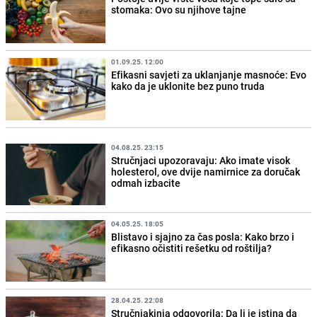
stomaka: Ovo su njihove tajne
01.09.25. 12:00
Efikasni savjeti za uklanjanje masnoće: Evo
kako da je uklonite bez puno truda
04.08.25. 23:15
Stručnjaci upozoravaju: Ako imate visok
holesterol, ove dvije namirnice za doručak
odmah izbacite
04.05.25. 18:05
Blistavo i sjajno za čas posla: Kako brzo i
efikasno očistiti rešetku od roštilja?
28.04.25. 22:08
Stručnjakinja odgovorila: Da li je istina da