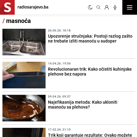
Otvor
/
masnoća
26.06.26. 18:18
Upozorenje stručnjaka: Postoji razlog zašto
ne trebate izliti masnoću u sudoper
14.04.26. 19:56
Revolucionaran trik: Kako očistiti kuhinjske
plehove bez napora
09.04.26. 09:37
Najefikasnija metoda: Kako ukloniti
masnoću sa plehova?
17.02.26. 21:15
Trik koji garantuje rezultate: Ovako možete