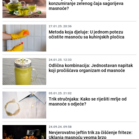
konzumiranje zelenog čaja sagorijeva
masnoće?
27.01.25. 20:36
Metoda koja djeluje: U jednom potezu
očistite masnoću sa kuhinjskih pločica
24.01.25. 12:33
Odlična kombinacija: Jednostavan napitak
koji pročišćava organizam od masnoće
05.01.25. 21:02
Trik stručnjaka: Kako se riješiti mrlje od
masnoće s odjeće?
24.09.24. 09:58
Nevjerovatno jeftin trik za čišćenje friteze:
Uklanja masnoću veoma brzo