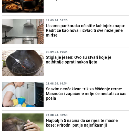
11.09.24. 08:20
U samo par koraka očistite kuhinjsku napu:
Radit će kao nova i izvlačiti sve neželjene
mirise
03.09.24. 19:34
Stigla je jesen: Ovo su stvari koje je
najbitnije oprati nakon ljeta
23.08.24. 14:54
Sasvim neočekivan trik za čišćenje rerne:
Masnoća i zapačene mrlje će nestati za čas
posla
21.08.24. 08:53
Najboljih 5 načina da se riješite masne
kose: Prirodni put je najefikasniji