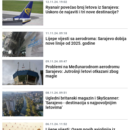
12.11.24. 19:02
Ryanair povećao broj letova iz Sarajeva:
Uskoro će najaviti i tri nove destinacije?
11.11.24. 09:18
Lijepe vijesti sa aerodroma: Sarajevo dobija
nove linije od 2025. godine
09.11.24. 09:47
Problemi na Međunarodnom aerodromu
Sarajevo: Jutrošnji letovi otkazani zbog
magle
08.11.24. 09:51
Ugledni britanski magazin i SkyScanner:
'Sarajevo - destinacija s najpovoljnijim
letovima'
06.11.24. 11:52
Lijepe vijesti: Osam novih aviolinija iz