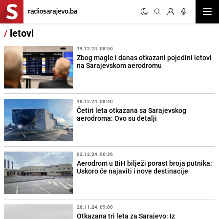
Otvor
/
letovi
19.12.24. 08:50
Zbog magle i danas otkazani pojedini letovi
na Sarajevskom aerodromu
18.12.24. 08:40
Četiri leta otkazana sa Sarajevskog
aerodroma: Ovo su detalji
02.12.24. 06:36
Aerodrom u BiH bilježi porast broja putnika:
Uskoro će najaviti i nove destinacije
26.11.24. 09:00
Otkazana tri leta za Sarajevo: Iz