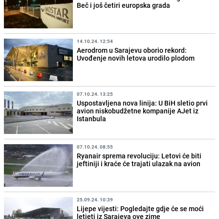
Beč i još četiri europska grada
14.10.24. 12:54
Aerodrom u Sarajevu oborio rekord:
Uvođenje novih letova urodilo plodom
07.10.24. 13:25
Uspostavljena nova linija: U BiH sletio prvi
avion niskobudžetne kompanije AJet iz
Istanbula
07.10.24. 08:55
Ryanair sprema revoluciju: Letovi će biti
jeftiniji i kraće će trajati ulazak na avion
25.09.24. 10:39
Lijepe vijesti: Pogledajte gdje će se moći
letjeti iz Sarajeva ove zime