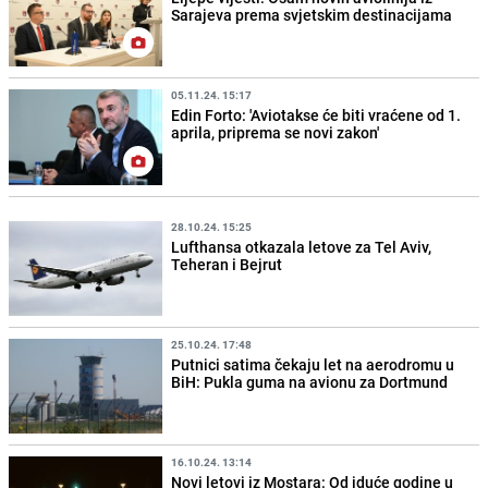
Sarajeva prema svjetskim destinacijama
05.11.24. 15:17
Edin Forto: 'Aviotakse će biti vraćene od 1.
aprila, priprema se novi zakon'
28.10.24. 15:25
Lufthansa otkazala letove za Tel Aviv,
Teheran i Bejrut
25.10.24. 17:48
Putnici satima čekaju let na aerodromu u
BiH: Pukla guma na avionu za Dortmund
16.10.24. 13:14
Novi letovi iz Mostara: Od iduće godine u