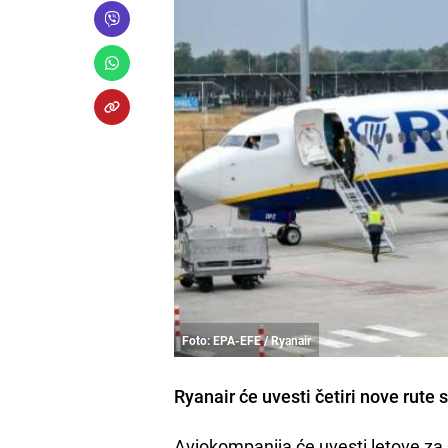
Foto: EPA-EFE / Ryanair
Ryanair će uvesti četiri nove rut
Aviokompanija će uvesti letove za