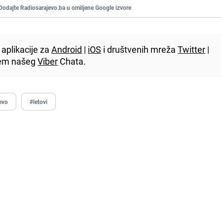
Dodajte Radiosarajevo.ba u omiljene Google izvore
aplikacije za
Android
|
iOS
i društvenih mreža
Twitter
|
utem našeg
Viber
Chata.
evo
#letovi