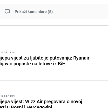
Prikaži komentare
(
5
)
.12.24. 11:58
ijepa vijest za ljubitelje putovanja: Ryanair
bjavio popuste na letove iz BiH
.12.24. 11:29
ijepa vijest: Wizz Air pregovara o novoj
azi u Bosni i Hercegovini