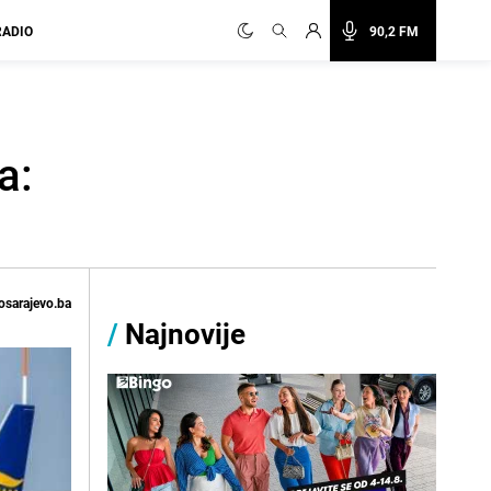
RADIO
90,2 FM
a:
osarajevo.ba
/
Najnovije