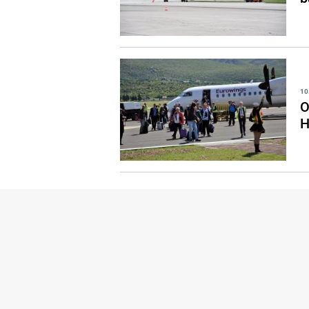
10
O
H