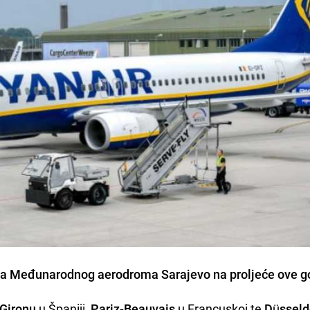
e sa Međunarodnog aerodroma Sarajevo na proljeće ove g
Gironu
u Španiji,
Pariz-Beauvais
u Francuskoj te
Düsseld