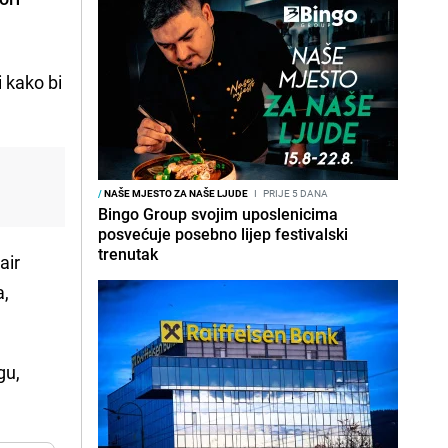
i kako bi
/
NAŠE MJESTO ZA NAŠE LJUDE
I
PRIJE 5 DANA
Bingo Group svojim uposlenicima
posvećuje posebno lijep festivalski
trenutak
air
a,
gu,