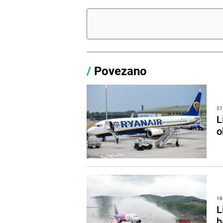
/
Povezano
27
L
o
18
L
b