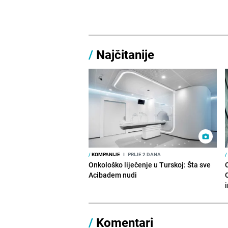
/
Najčitanije
/
KOMPANIJE
I
PRIJE 2 DANA
/
Onkološko liječenje u Turskoj: Šta sve
Acibadem nudi
/
Komentari