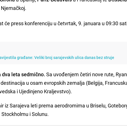
 Njemačkoj.
t će press konferenciju u četvrtak, 9. januara u 09:30 sat
vijestila građane: Veliki broj sarajevskih ulica danas bez struje
sa dva leta sedmično.
Sa uvođenjem četiri nove rute, Ryan
 destinacija u osam evropskih zemalja (Belgija, Francusk
Švedska i Ujedinjeno Kraljevstvo).
air iz Sarajeva leti prema aerodromima u Briselu, Gotebor
Stockholmu i Solunu.