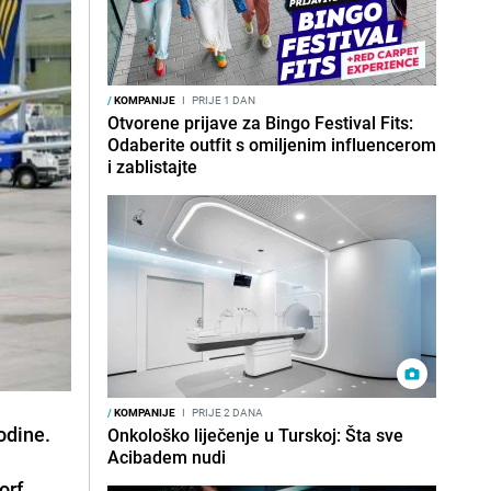
/
KOMPANIJE
I
PRIJE 1 DAN
Otvorene prijave za Bingo Festival Fits:
Odaberite outfit s omiljenim influencerom
i zablistajte
/
KOMPANIJE
I
PRIJE 2 DANA
odine.
Onkološko liječenje u Turskoj: Šta sve
Acibadem nudi
orf