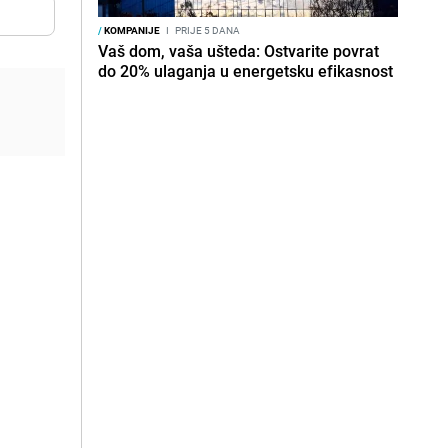
/
KOMPANIJE
I
PRIJE 5 DANA
Vaš dom, vaša ušteda: Ostvarite povrat
do 20% ulaganja u energetsku efikasnost