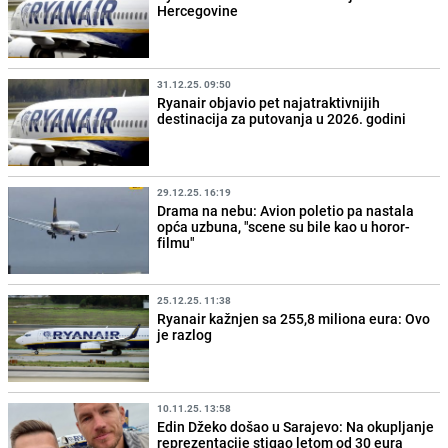
Hercegovine
31.12.25. 09:50
Ryanair objavio pet najatraktivnijih
destinacija za putovanja u 2026. godini
29.12.25. 16:19
Drama na nebu: Avion poletio pa nastala
opća uzbuna, "scene su bile kao u horor-
filmu"
25.12.25. 11:38
Ryanair kažnjen sa 255,8 miliona eura: Ovo
je razlog
10.11.25. 13:58
Edin Džeko došao u Sarajevo: Na okupljanje
reprezentacije stigao letom od 30 eura