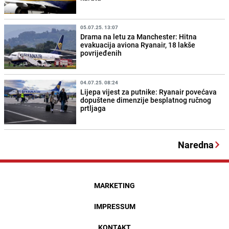
05.07.25. 13:07
Drama na letu za Manchester: Hitna
evakuacija aviona Ryanair, 18 lakše
povrijeđenih
04.07.25. 08:24
Lijepa vijest za putnike: Ryanair povećava
dopuštene dimenzije besplatnog ručnog
prtljaga
Naredna
MARKETING
IMPRESSUM
KONTAKT