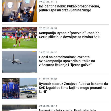
10.07.26. 11:12
Incident na nebu: Pukao prozor aviona,
putnici spasili državljanina Srbije
07.07.26. 08:57
Kompanija Ryanair "prozvala" Ronalda:
Četiri slike bile dovoljne za viralnu šalu
03.07.26. 06:30
Haosi na aerodromima: Poznata
aviokompanija upozorila putnike na
višesatna čekanja i "ljetne gužve"
01.07.26. 21:50
Ryanair stao uz Zmajeve: "Jedva čekamo da
SAD izgubi od tima koji ne mogu pronaći na
karti"
09.06.26. 16:14
Nesvakidašnja scena: Kontrolor leta