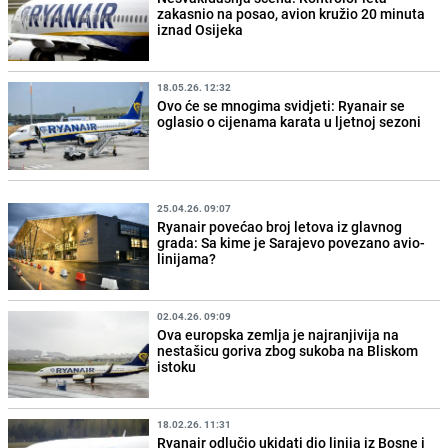
zakasnio na posao, avion kružio 20 minuta
iznad Osijeka
18.05.26. 12:32
Ovo će se mnogima svidjeti: Ryanair se
oglasio o cijenama karata u ljetnoj sezoni
25.04.26. 09:07
Ryanair povećao broj letova iz glavnog
grada: Sa kime je Sarajevo povezano avio-
linijama?
02.04.26. 09:09
Ova europska zemlja je najranjivija na
nestašicu goriva zbog sukoba na Bliskom
istoku
18.02.26. 11:31
Ryanair odlučio ukidati dio linija iz Bosne i