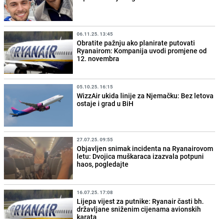
06.11.25. 13:45
Obratite pažnju ako planirate putovati
Ryanairom: Kompanija uvodi promjene od
12. novembra
05.10.25. 16:15
WizzAir ukida linije za Njemačku: Bez letova
ostaje i grad u BiH
27.07.25. 09:55
Objavljen snimak incidenta na Ryanairovom
letu: Dvojica muškaraca izazvala potpuni
haos, pogledajte
16.07.25. 17:08
Lijepa vijest za putnike: Ryanair časti bh.
državljane sniženim cijenama avionskih
karata