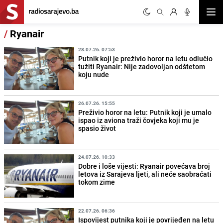
Otvor
/
Ryanair
28.07.26. 07:53
Putnik koji je preživio horor na letu odlučio
tužiti Ryanair: Nije zadovoljan odštetom
koju nude
26.07.26. 15:55
Preživio horor na letu: Putnik koji je umalo
ispao iz aviona traži čovjeka koji mu je
spasio život
24.07.26. 10:33
Dobre i loše vijesti: Ryanair povećava broj
letova iz Sarajeva ljeti, ali neće saobraćati
tokom zime
22.07.26. 06:36
Ispovijest putnika koji je povrijeđen na letu