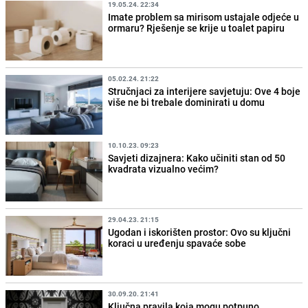
19.05.24. 22:34
Imate problem sa mirisom ustajale odjeće u
ormaru? Rješenje se krije u toalet papiru
05.02.24. 21:22
Stručnjaci za interijere savjetuju: Ove 4 boje
više ne bi trebale dominirati u domu
10.10.23. 09:23
Savjeti dizajnera: Kako učiniti stan od 50
kvadrata vizualno većim?
29.04.23. 21:15
Ugodan i iskorišten prostor: Ovo su ključni
koraci u uređenju spavaće sobe
30.09.20. 21:41
Ključna pravila koja mogu potpuno