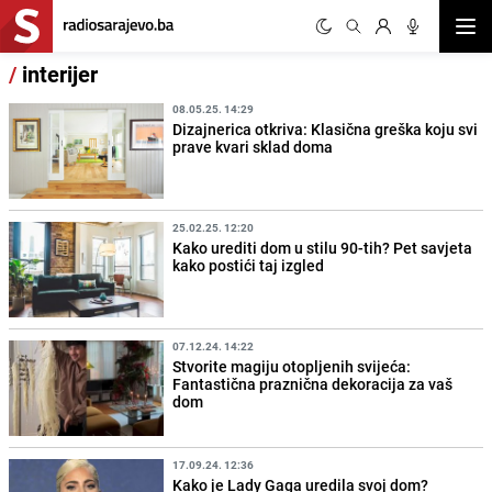
Otvor
/
interijer
08.05.25. 14:29
Dizajnerica otkriva: Klasična greška koju svi
prave kvari sklad doma
25.02.25. 12:20
Kako urediti dom u stilu 90-tih? Pet savjeta
kako postići taj izgled
07.12.24. 14:22
Stvorite magiju otopljenih svijeća:
Fantastična praznična dekoracija za vaš
dom
17.09.24. 12:36
Kako je Lady Gaga uredila svoj dom?