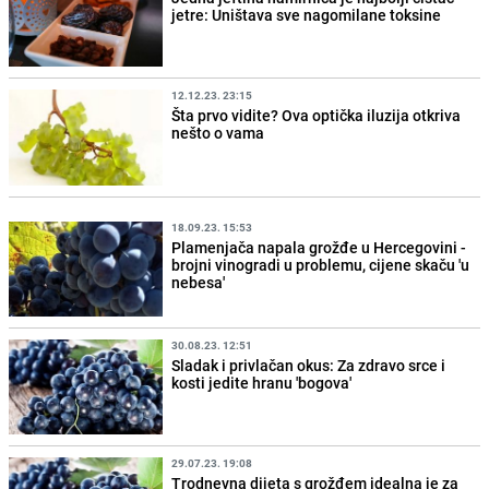
jetre: Uništava sve nagomilane toksine
12.12.23. 23:15
Šta prvo vidite? Ova optička iluzija otkriva
nešto o vama
18.09.23. 15:53
Plamenjača napala grožđe u Hercegovini -
brojni vinogradi u problemu, cijene skaču 'u
nebesa'
30.08.23. 12:51
Sladak i privlačan okus: Za zdravo srce i
kosti jedite hranu 'bogova'
29.07.23. 19:08
Trodnevna dijeta s grožđem idealna je za