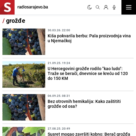
Otvor
/
grožđe
30.03.26. 22:00
Kiša pokvarila berbu: Pala proizvodnja vina
u Njemačkoj
21.09.25. 19:24
U Hercegovini grožđe rodilo "kao ludo":
Traže se berači, dnevnice se kreću od 120
do 150 KM
06.09.25. 08:31
Bez otrovnih hemikalija: Kako zaštititi
grožđe od osa?
27.08.25. 20:49
Susret mogao završiti kobno: Berač grožđa