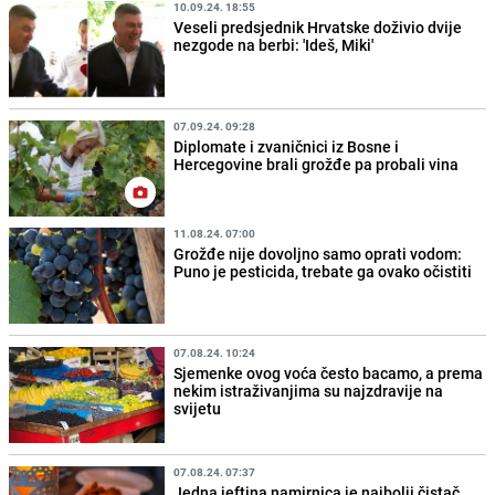
10.09.24. 18:55
Veseli predsjednik Hrvatske doživio dvije
nezgode na berbi: 'Ideš, Miki'
07.09.24. 09:28
Diplomate i zvaničnici iz Bosne i
Hercegovine brali grožđe pa probali vina
11.08.24. 07:00
Grožđe nije dovoljno samo oprati vodom:
Puno je pesticida, trebate ga ovako očistiti
07.08.24. 10:24
Sjemenke ovog voća često bacamo, a prema
nekim istraživanjima su najzdravije na
svijetu
07.08.24. 07:37
Jedna jeftina namirnica je najbolji čistač