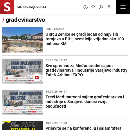
Otvor
/
građevinarstvo
PRIJE 6 DANA
U srcu Zenice se gradi jedan od najviših
tornjeva u BiH, investicija vrijedna oko 100
miliona KM
01.06.26. 10:27
Sve spremno za Međunarodni sajam
građevinarstva i industrije Sarajevo Industry
Fair & Arhibau EXPO
26.05.26. 09:51
Treći Međunarodni sajam građevinarstva i
industrije u Sarajevu donosi viziju
budućnosti
10.10.24. 11:00
Prijavite se na konferenciju i sajam 'Sfera