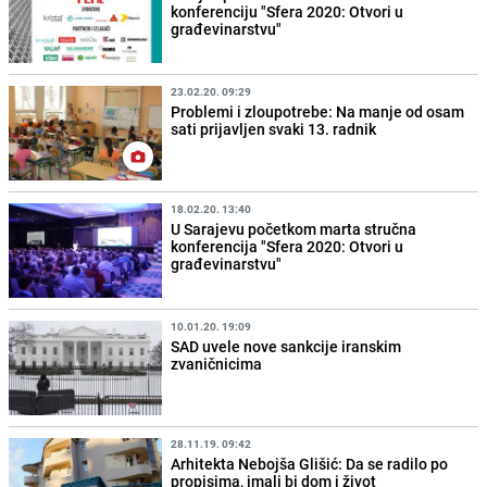
konferenciju "Sfera 2020: Otvori u
građevinarstvu"
23.02.20. 09:29
Problemi i zloupotrebe: Na manje od osam
sati prijavljen svaki 13. radnik
18.02.20. 13:40
U Sarajevu početkom marta stručna
konferencija "Sfera 2020: Otvori u
građevinarstvu"
10.01.20. 19:09
SAD uvele nove sankcije iranskim
zvaničnicima
28.11.19. 09:42
Arhitekta Nebojša Glišić: Da se radilo po
propisima, imali bi dom i život