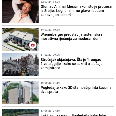
22.03.24. 14:04
Glumac Ammar Mešić nakon što je protjeran
iz Srbije: 'Legnem mirne glave i budem
zadovoljan sobom'
14.02.23. 10:25
Wienerberger predstavlja sistemska i
inovativna rješenja za moderan dom
11.02.23. 09:05
Stručnjak objašnjava: Šta je "trougao
života", gdje i kako se sakriti u slučaju
zemljotresa
15.09.20. 11:55
Pogledajte kako 3D štampač printa kuću na
dva sprata
17.06.20. 07:56
Lakši put ka moru: Pogledajte kako teku