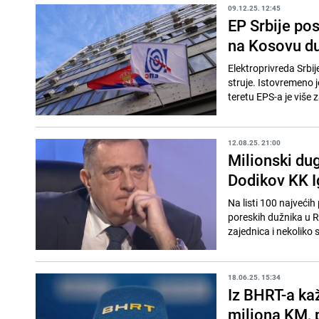
09.12.25. 12:45
EP Srbije po
na Kosovu du
Elektroprivreda Srbij
struje. Istovremeno 
teretu EPS-a je više z
12.08.25. 21:00
Milionski du
Dodikov KK 
Na listi 100 najvećih
poreskih dužnika u R
zajednica i nekoliko 
18.06.25. 15:34
Iz BHRT-a ka
miliona KM, 