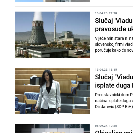
16.04.25. 21:30
Slučaj 'Viaduc
pravosuđe uk
Vijeće ministara ni n
slovenskoj firmi Via
poručuje kako će nov
15.04.25. 18:15
Slučaj "Viadu
isplate duga
Predstavnički dom Pa
načina isplate duga u
Dizdarević (SDP BiH)
05.09.24. 10:25
Objavljen spi