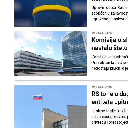
Upravni odbor Radiot
saopćenju za javnost,
ugroženog poslovanja
16.05.25. 06:49
Komisija o s
nastalu štetu
Komisija za saobraća
Pravobranilaštva je 
nedostaju ključni dije
19.04.25. 07:07
RS tone u du
entiteta upit
I dok se i dalje tra
stručnjaci s pravom p
privredu i predstojeću