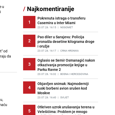
Šta se dešava u sarajevskom
e u
/
Najkomentiranije
11
naselju Vraca? Policija zaprimila
i
dojavu, izašli na teren
Pokrenuta istraga o transferu
PRIJE 2 DANA
|
CRNA HRONIKA
1
Casemira u Inter Miami
Znate li šta Dino Merlin pojede prije
23.07.26. 16:15
|
NOGOMET
12
izlaska na scenu? Njegov ritual
iznenadio mnoge
Pao diler u Sarajevu: Policija
2
pronašla desetine kilograma droge
PRIJE 1 DAN
|
SHOWBIZ
i oružje
t" od
Nastavak provokacija: MUP RS
23.07.26. 16:17
|
CRNA HRONIKA
13
oduzeo zastavu s ljiljanima i
raju da
sankcionisao vozača iz Bosanskog
Oglasio se Semir Osmanagić nakon
3
Novog
otkazivanja promocije knjige u
Parku Ravne 2
PRIJE 1 DAN
|
BOSNA I HERCEGOVINA
23.07.26. 16:32
|
BOSNA I HERCEGOVINA
Pojavili su vam se mravi u kući? Bez
14
brige, ovo su najbolji načini da ih se
Objavljen snimak: Najmoderniji
4
riješite
ruski borbeni avion srušen kod
Moskve
PRIJE 2 DANA
|
ŽIVOT I STIL
23.07.26. 16:40
|
SVIJET
u,
Kako izgleda travnjak stadiona
omaću
15
Koševo nakon tri koncerta Dine
Otkriven uzrok urušavanja terena u
5
Merlina
Velešićima: Problem je mnogo