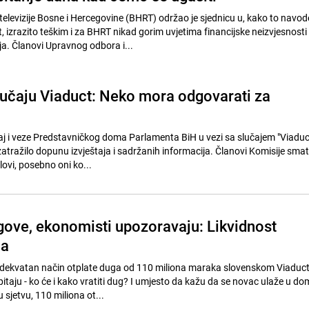
elevizije Bosne i Hercegovine (BHRT) održao je sjednicu u, kako to navod
 izrazito teškim i za BHRT nikad gorim uvjetima financijske neizvjesnosti 
. Članovi Upravnog odbora i...
lučaju Viaduct: Neko mora odgovarati za
j i veze Predstavničkog doma Parlamenta BiH u vezi sa slučajem "Viaduc
zatražilo dopunu izvještaja i sadržanih informacija. Članovi Komisije smat
lovi, posebno oni ko...
gove, ekonomisti upozoravaju: Likvidnost
na
ži adekvatan način otplate duga od 110 miliona maraka slovenskom Viaduct
itaju - ko će i kako vratiti dug? I umjesto da kažu da se novac ulaže u d
 sjetvu, 110 miliona ot...