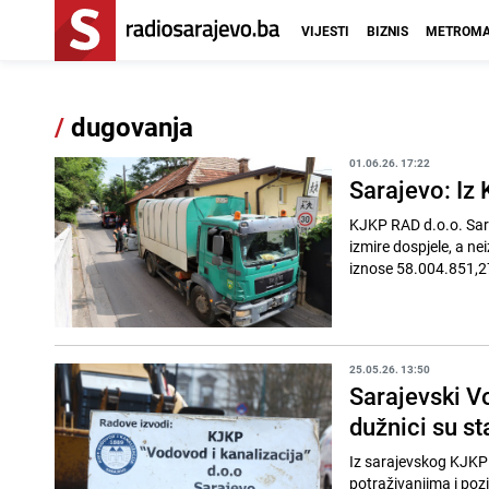
VIJESTI
BIZNIS
METROMA
/
dugovanja
01.06.26. 17:22
Sarajevo: Iz
KJKP RAD d.o.o. Saraj
izmire dospjele, a 
iznose 58.004.851,27
25.05.26. 13:50
Sarajevski V
dužnici su s
Iz sarajevskog KJKP 
potraživanjima i poz