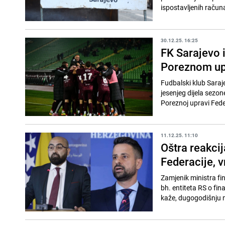
ispostavljenih račun
30.12.25. 16:25
FK Sarajevo 
Poreznom upr
Fudbalski klub Saraj
jesenjeg dijela sezo
Poreznoj upravi Fede
11.12.25. 11:10
Oštra reakci
Federacije, v
Zamjenik ministra fi
bh. entiteta RS o fin
kaže, dugogodišnju n