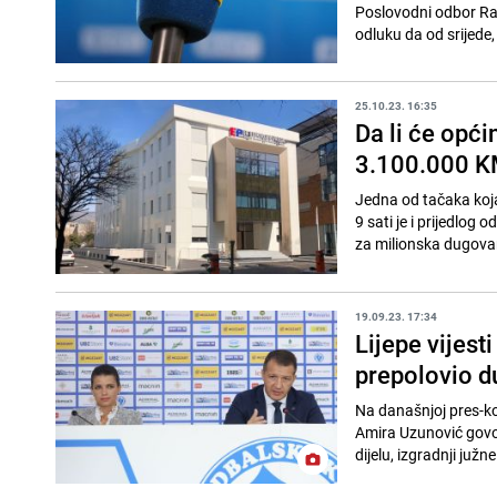
Poslovodni odbor Radi
odluku da od srijede,
25.10.23. 16:35
Da li će opći
3.100.000 K
Jedna od tačaka koja
9 sati je i prijedlo
za milionska dugova
19.09.23. 17:34
Lijepe vijest
prepolovio d
Na današnjoj pres-ko
Amira Uzunović govor
dijelu, izgradnji južne