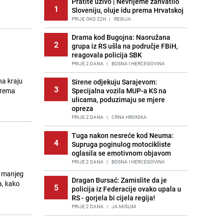
Pratite uživo | Nevrijeme zahvatilo
1
Sloveniju, oluje idu prema Hrvatskoj
PRIJE OKO 22H
|
REGIJA
Drama kod Bugojna: Naoružana
2
grupa iz RS ušla na područje FBiH,
reagovala policija SBK
PRIJE 2 DANA
|
BOSNA I HERCEGOVINA
na kraju
Sirene odjekuju Sarajevom:
3
prema
Specijalna vozila MUP-a KS na
ulicama, poduzimaju se mjere
opreza
PRIJE 2 DANA
|
CRNA HRONIKA
Tuga nakon nesreće kod Neuma:
4
Supruga poginulog motocikliste
oglasila se emotivnom objavom
PRIJE 2 DANA
|
BOSNA I HERCEGOVINA
z manjeg
Dragan Bursać: Zamislite da je
a, kako
5
policija iz Federacije ovako upala u
RS - gorjela bi cijela regija!
PRIJE 2 DANA
|
JA MISLIM