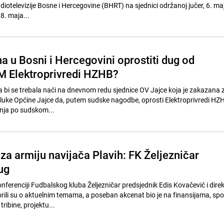
otelevizije Bosne i Hercegovine (BHRT) na sjednici održanoj jučer, 6. maj
 8. maja...
na u Bosni i Hercegovini oprostiti dug od
M Elektroprivredi HZHB?
 bi se trebala naći na dnevnom redu sjednice OV Jajce koja je zakazana 
g odluke Općine Jajce da, putem sudske nagodbe, oprosti Elektroprivredi H
nja po sudskom...
i za armiju navijača Plavih: FK Željezničar
ug
nferenciji Fudbalskog kluba Željezničar predsjednik Edis Kovačević i direk
ili su o aktuelnim temama, a poseban akcenat bio je na finansijama, sp
 tribine, projektu...