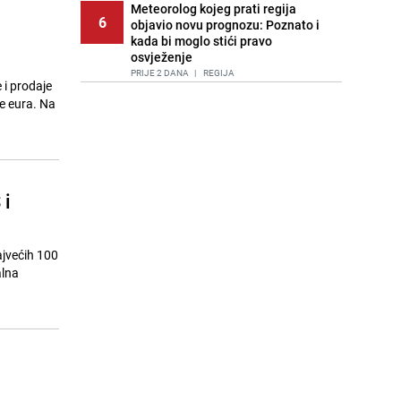
Meteorolog kojeg prati regija
6
objavio novu prognozu: Poznato i
kada bi moglo stići pravo
osvježenje
PRIJE 2 DANA
|
REGIJA
 i prodaje
e eura. Na
Lice Sarajeva koje ne smijemo
7
ignorisati: Ispod mosta pronađen
improvizovani dom
PRIJE 2 DANA
|
LOKALNE TEME
Agić kritizira političare u Bugojnu:
 i
8
Zbog straha od HDZ-a niko Vučiću
nije rekao istinu o Čipuljiću
PRIJE 1 DAN
|
TEME
ajvećih 100
Pijana sjela za volan: Osiguranje
alna
9
odbilo isplatu štete na vozilu koje je
slupala Anja Ljubojević
PRIJE 1 DAN
|
BOSNA I HERCEGOVINA
Akcija na Dobrinji: Specijalci MUP-a
10
KS opkolili zgradu
PRIJE 1 DAN
|
LOKALNE TEME