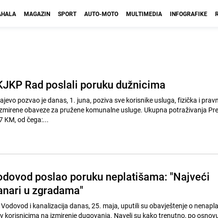
HALA
MAGAZIN
SPORT
AUTO-MOTO
MULTIMEDIA
INFOGRAFIKE
 KJKP Rad poslali poruku dužnicima
evo pozvao je danas, 1. juna, poziva sve korisnike usluga, fizička i pravn
neizmirene obaveze za pružene komunalne usluge. Ukupna potraživanja P
 KM, od čega:...
odovod poslao poruku neplatišama: "Najveći
tanari u zgradama"
Vodovod i kanalizacija danas, 25. maja, uputili su obavještenje o nenap
iv korisnicima na izmirenje dugovanja. Naveli su kako trenutno, po osnov