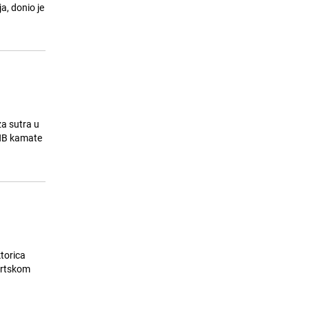
23.07.26. 18:01
|
ŽIVOT I STIL
a, donio je
za sutra u
ZHB kamate
torica
ortskom