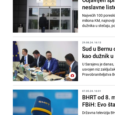
neslavne list
Najvećih 100 poreski
miliona KM, najnovij
dužnika u stečaju, p
29.08.24. 16:13
Sud u Bernu 
kao dužnik u
U Sarajevu je danas,
usvojen niz zaključak
Pravobraniteljstva Bo
07.05.24. 16:01
BHRT od 8. m
FBiH: Evo šta
Državna televizija BH