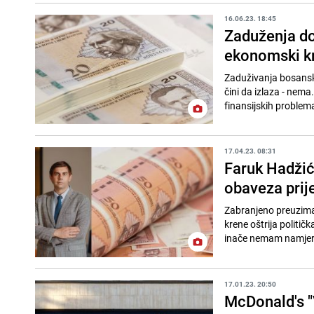
16.06.23. 18:45
Zaduženja do
ekonomski k
Zaduživanja bosansk
čini da izlaza - nem
finansijskih problema,
17.04.23. 08:31
Faruk Hadžić
obaveza prije
Zabranjeno preuzima
krene oštrija politi
inače nemam namjeru
17.01.23. 20:50
McDonald's "