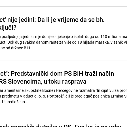
t' nije jedini: Da li je vrijeme da se bh.
ljuči?
a posljednjoj sjednici nije donijelo rješenje o isplati duga od 110 miliona m
duct. Dok dug svakim danom raste za više od 18 hiljada maraka, vlasnik V
ac od države BiH...
ct": Predstavnički dom PS BiH traži način
 RS Slovencima, u toku rasprava
rlamentarne skupštine Bosne i Hercegovine razmatra "Inicijativu za pro
 predmetu Viaduct d. o. o. Portorož", čiji je predlagač poslanica Ermina Sa
. U predloženo...
sak poreskih dužnika u RS. Evo ko je na vrhu