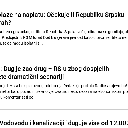
laze na naplatu: Očekuje li Republiku Srpsku
rah?
ohercegovačkog entiteta Republika Srpska već godinama se gomilaju, al
a. Predsjednik RS Milorad Dodik uvjerava javnost kako u ovom entitetu n
 te da mogu isplatiti s...
: Dug je zao drug – RS-u zbog dospjelih
te dramatični scenariji
nje teksta bez pismenog odobrenja Redakcije portala Radiosarajevo.ba
čka retorika, u pozadini se vrlo vjerovatno nešto dešava na ekonomskom pl
 komentarisati poj...
Vodovodu i kanalizaciji" duguje više od 12.00