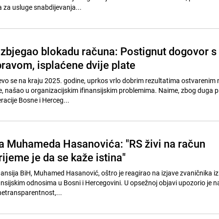
a za usluge snabdijevanja...
izbjegao blokadu računa: Postignut dogovor s
avom, isplaćene dvije plate
evo se na kraju 2025. godine, uprkos vrlo dobrim rezultatima ostvarenim 
ne, našao u organizacijskim ifinansijskim problemima. Naime, zbog duga 
racije Bosne i Herceg...
ja Muhameda Hasanovića: "RS živi na račun
rijeme je da se kaže istina"
nansija BiH, Muhamed Hasanović, oštro je reagirao na izjave zvaničnika i
ansijskim odnosima u Bosni i Hercegovini. U opsežnoj objavi upozorio je n
etransparentnost,...