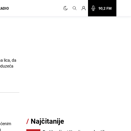
RADIO
90,2 FM
a lica, da
reduzeća
/
Najčitanije
laćenim
u