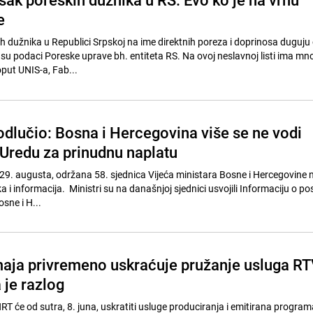
e
h dužnika u Republici Srpskoj na ime direktnih poreza i doprinosa duguju
i su podaci Poreske uprave bh. entiteta RS. Na ovoj neslavnoj listi ima mn
oput UNIS-a, Fab...
odlučio: Bosna i Hercegovina više se ne vodi
 Uredu za prinudnu naplatu
 29. augusta, održana 58. sjednica Vijeća ministara Bosne i Hercegovine na
a i informacija. Ministri su na današnjoj sjednici usvojili Informaciju o p
sne i H...
aja privremeno uskraćuje pružanje usluga R
 je razlog
RT će od sutra, 8. juna, uskratiti usluge produciranja i emitirana progra