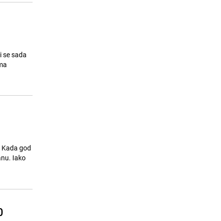
i se sada
ema
! Kada god
anu. Iako
0