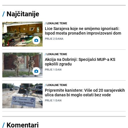
/
Najčitanije
/
LOKALNE TEME
Lice Sarajeva koje ne smijemo ignorisati:
Ispod mosta pronađen improvizovani dom
PRIJE 2 DANA
/
LOKALNE TEME
Akcija na Dobrinji: Specijalci MUP-a KS
opkolili zgradu
PRIJE 1 DAN
/
LOKALNE TEME
Pripremite kanistere: Više od 20 sarajevskih
ulica danas bi moglo ostati bez vode
PRIJE 1 DAN
/
Komentari