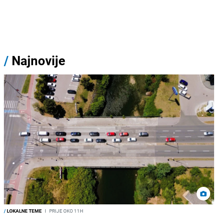
/
Najnovije
/
LOKALNE TEME
I
PRIJE OKO 11H