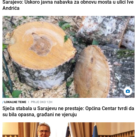
Sarajevo: Uskoro javna nabavka za obnovu mosta u ulici Ive
Andrića
/
LOKALNE TEME
I
PRIJE OKO 12H
Sječa stabala u Sarajevu ne prestaje: Općina Centar tvrdi da
su bila opasna, građani ne vjeruju