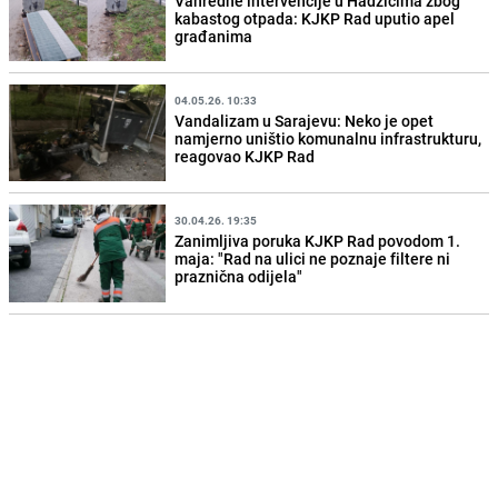
Vanredne intervencije u Hadžićima zbog
kabastog otpada: KJKP Rad uputio apel
građanima
04.05.26. 10:33
Vandalizam u Sarajevu: Neko je opet
namjerno uništio komunalnu infrastrukturu,
reagovao KJKP Rad
30.04.26. 19:35
Zanimljiva poruka KJKP Rad povodom 1.
maja: "Rad na ulici ne poznaje filtere ni
praznična odijela"