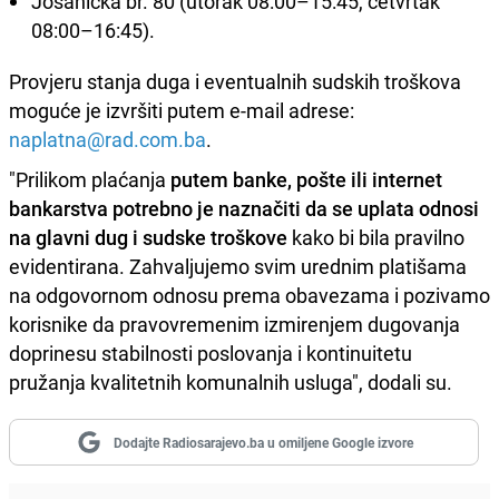
Jošanička br. 80 (utorak 08:00–15:45, četvrtak
08:00–16:45).
Provjeru stanja duga i eventualnih sudskih troškova
moguće je izvršiti putem e-mail adrese:
naplatna@rad.com.ba
.
"Prilikom plaćanja
putem banke, pošte ili internet
bankarstva potrebno je naznačiti da se uplata odnosi
na glavni dug i sudske troškove
kako bi bila pravilno
evidentirana. Zahvaljujemo svim urednim platišama
na odgovornom odnosu prema obavezama i pozivamo
korisnike da pravovremenim izmirenjem dugovanja
doprinesu stabilnosti poslovanja i kontinuitetu
pružanja kvalitetnih komunalnih usluga", dodali su.
Dodajte Radiosarajevo.ba u omiljene Google izvore