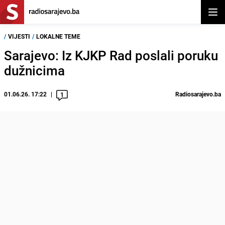
Otvor
/
VIJESTI
/
LOKALNE TEME
Sarajevo: Iz KJKP Rad poslali poruku
dužnicima
01.06.26. 17:22
Radiosarajevo.ba
1