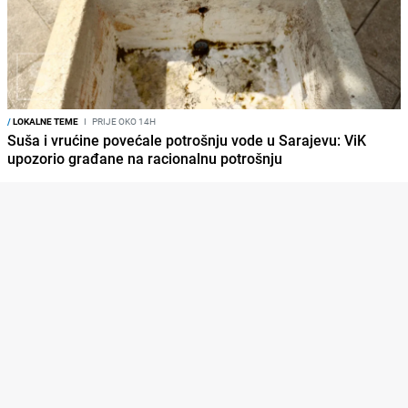
/
LOKALNE TEME
I
PRIJE OKO 14H
Suša i vrućine povećale potrošnju vode u Sarajevu: ViK
upozorio građane na racionalnu potrošnju