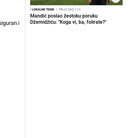
/
LOKALNE TEME
I
PRIJE OKO 11H
Mandić poslao žestoku poruku
Džemidžiću: "Koga vi, ba, folirate?"
iguran i