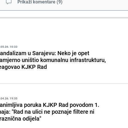
Prikaži komentare
(
9
)
.05.26. 10:33
andalizam u Sarajevu: Neko je opet
amjerno uništio komunalnu infrastrukturu,
eagovao KJKP Rad
.04.26. 19:35
animljiva poruka KJKP Rad povodom 1.
aja: "Rad na ulici ne poznaje filtere ni
raznična odijela"