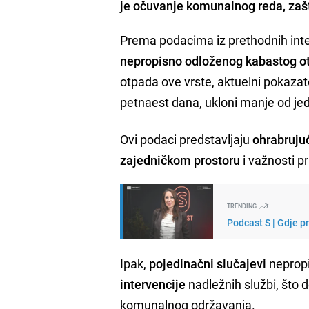
je očuvanje komunalnog reda, zašti
Prema podacima iz prethodnih inte
nepropisno odloženog kabastog o
otpada ove vrste, aktuelni pokazate
petnaest dana, ukloni manje od je
Ovi podaci predstavljaju
ohrabrujuć
zajedničkom prostoru
i važnosti p
TRENDING
Podcast S | Gdje p
Ipak,
pojedinačni slučajevi
nepropi
intervencije
nadležnih službi, što 
komunalnog održavanja.