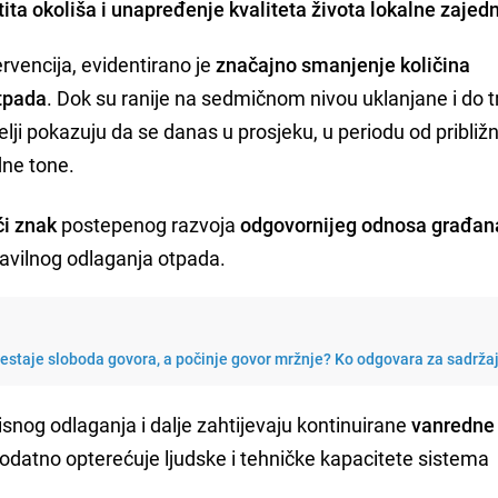
ta okoliša i unapređenje kvaliteta života lokalne zajedn
rvencija, evidentirano je
značajno smanjenje količina
tpada
. Dok su ranije na sedmičnom nivou uklanjane i do t
lji pokazuju da se danas u prosjeku, u periodu od približ
dne tone.
i znak
postepenog razvoja
odgovornijeg odnosa građa
ravilnog odlaganja otpada.
restaje sloboda govora, a počinje govor mržnje? Ko odgovara za sadrža
snog odlaganja i dalje zahtijevaju kontinuirane
vanredne
dodatno opterećuje ljudske i tehničke kapacitete sistema