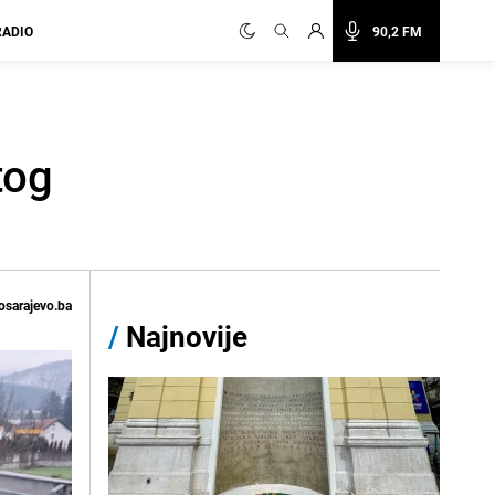
RADIO
90,2 FM
tog
osarajevo.ba
/
Najnovije