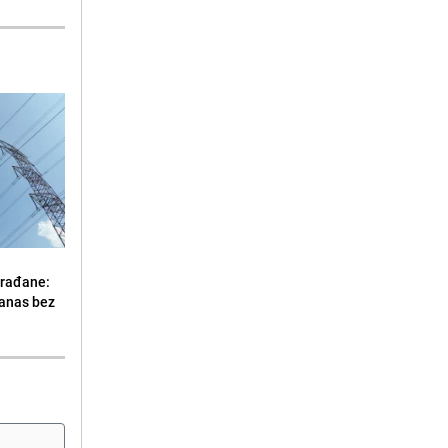
građane:
danas bez