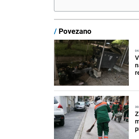
/
Povezano
04
V
n
r
30
Z
m
p