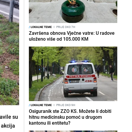
/
LOKALNE TEME
I
PRIJE OKO 7H
Završena obnova Vječne vatre: U radove
uloženo više od 105.000 KM
/
LOKALNE TEME
I
PRIJE OKO 9H
Osiguranik ste ZZO KS. Možete li dobiti
avile su
hitnu medicinsku pomoć u drugom
kantonu ili entitetu?
 akcija