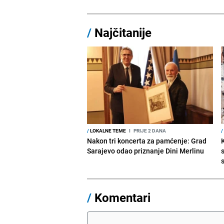
/
Najčitanije
/
LOKALNE TEME
I
PRIJE 2 DANA
/
Nakon tri koncerta za pamćenje: Grad
Sarajevo odao priznanje Dini Merlinu
s
/
Komentari