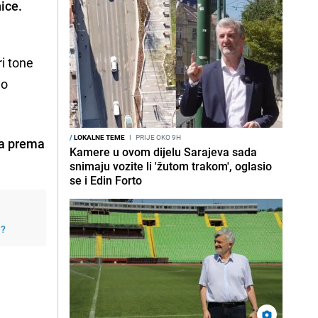
ice.
ri tone
no
/
LOKALNE TEME
I
PRIJE OKO 9H
na prema
Kamere u ovom dijelu Sarajeva sada
snimaju vozite li 'žutom trakom', oglasio
se i Edin Forto
j?