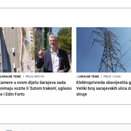
LOKALNE TEME
I
PRIJE OKO 9H
/
LOKALNE TEME
I
PRIJE 1 DAN
Kamere u ovom dijelu Sarajeva sada
Elektroprivreda obavijestila 
snimaju vozite li 'žutom trakom', oglasio
Veliki broj sarajevskih ulica 
e i Edin Forto
struje