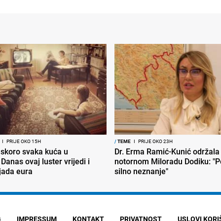
I
PRIJE OKO 15H
/
TEME
I
PRIJE OKO 23H
 skoro svaka kuća u
Dr. Erma Ramić-Kunić održala 
 Danas ovaj luster vrijedi i
notornom Miloradu Dodiku: "P
ljada eura
silno neznanje"
G
IMPRESSUM
KONTAKT
PRIVATNOST
USLOVI KOR