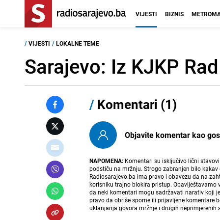
VIJESTI
BIZNIS
METROMA
/
VIJESTI
/
LOKALNE TEME
Sarajevo: Iz KJKP Rad
/
Komentari (1)
Objavite komentar kao gost i
NAPOMENA:
Komentari su isključivo lični stavov
podstiču na mržnju. Strogo zabranjen bilo kakav 
Radiosarajevo.ba ima pravo i obavezu da na zahtj
korisniku trajno blokira pristup. Obaviještavamo 
da neki komentari mogu sadržavati narativ koji j
pravo da obriše sporne ili prijavljene komentare 
uklanjanja govora mržnje i drugih neprimjerenih