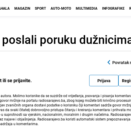
HALA
MAGAZIN
SPORT
AUTO-MOTO
MULTIMEDIA
INFOGRAFIKE
 poslali poruku dužnicim
Povratak 
li se prijavite.
Prijava
Regi
i autora. Molimo korisnike da se suzdrže od vrijeđanja, psovanja i pisanja komentara
govor mržnje na portalu radiosarajevo.ba, zbog kojeg možete biti krivično procesuir
ev zvaničnih organa dostavi podatke o korisniku čiji komentari sadrže govor mržnj
vas da svaki čitatelj dobrovoljno pristupa čitanju i kreiranju komentara i prihvata 
e u suprotnosti sa vjerskim, nacionalnim, moralnim i drugim načelima. Radiosaraje
bez najave i objašnjenja. Radiosarajevo.ba koristi automatski sistem prepoznavanja 
 sadržaja u komentarima.