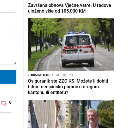
Završena obnova Vječne vatre: U radove
uloženo više od 105.000 KM
/
LOKALNE TEME
I
PRIJE OKO 7H
Osiguranik ste ZZO KS. Možete li dobiti
hitnu medicinsku pomoć u drugom
kantonu ili entitetu?
0