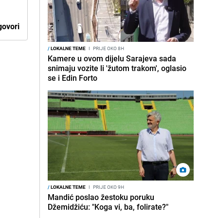
ovori
/
LOKALNE TEME
I
PRIJE OKO 8H
Kamere u ovom dijelu Sarajeva sada
snimaju vozite li 'žutom trakom', oglasio
se i Edin Forto
/
LOKALNE TEME
I
PRIJE OKO 9H
Mandić poslao žestoku poruku
Džemidžiću: "Koga vi, ba, folirate?"