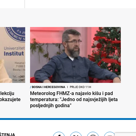
/
BOSNA I HERCEGOVINA
I
PRIJE OKO 11H
lekciju
Meteorolog FHMZ-a najavio kišu i pad
okazujete
temperatura: "Jedno od najsvježijih ljeta
posljednjih godina"
IŠTENJA