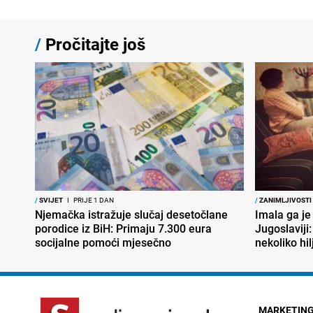
/
Pročitajte još
/
SVIJET
I
PRIJE 1 DAN
/
ZANIMLJIVOSTI
Njemačka istražuje slučaj desetočlane
Imala ga je
porodice iz BiH: Primaju 7.300 eura
Jugoslaviji:
socijalne pomoći mjesečno
nekoliko hi
MARKETIN