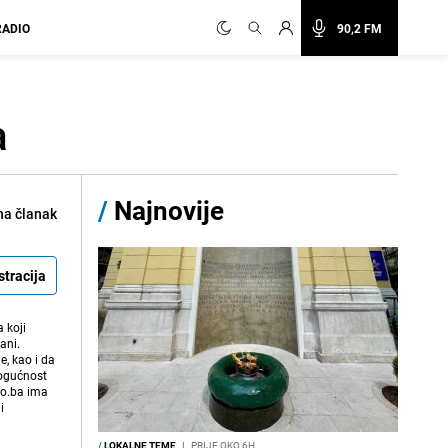
RADIO
90,2 FM
a
/
Najnovije
na članak
stracija
 koji
ani.
e, kao i da
mogućnost
vo.ba ima
i
/
LOKALNE TEME
I
PRIJE OKO 6H