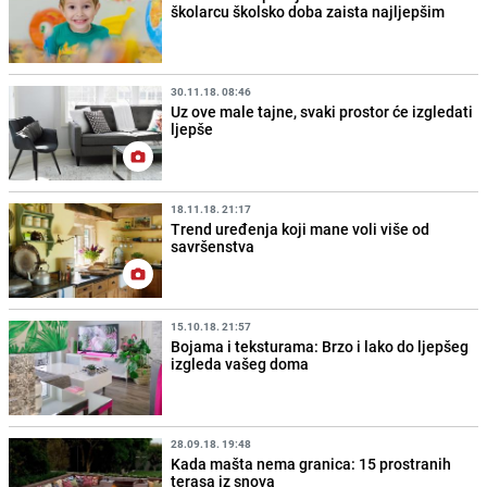
školarcu školsko doba zaista najljepšim
30.11.18. 08:46
Uz ove male tajne, svaki prostor će izgledati
ljepše
18.11.18. 21:17
Trend uređenja koji mane voli više od
savršenstva
15.10.18. 21:57
Bojama i teksturama: Brzo i lako do ljepšeg
izgleda vašeg doma
28.09.18. 19:48
Kada mašta nema granica: 15 prostranih
terasa iz snova