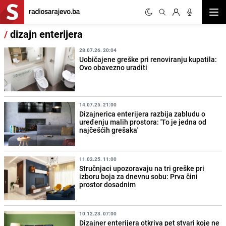
Otvor
/
dizajn enterijera
28.07.26. 20:04
Uobičajene greške pri renoviranju kupatila:
Ovo obavezno uraditi
14.07.25. 21:00
Dizajnerica enterijera razbija zabludu o
uređenju malih prostora: 'To je jedna od
najčešćih grešaka'
11.02.25. 11:00
Stručnjaci upozoravaju na tri greške pri
izboru boja za dnevnu sobu: Prva čini
prostor dosadnim
10.12.23. 07:00
Dizajner enterijera otkriva pet stvari koje ne