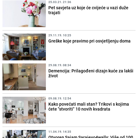
25.03.21. 21:36
Pet savjeta uz koje će cvijeće u vazi duže
trajati
29.11.19. 10:25
Greške koje pravimo pri osvjetljenju doma
29.08.19. 08:34
Demencija: Prilagođeni dizajn kuće za lakši
život
09.08.19. 12:54
Kako povećati mali stan? Trikovi s kojima
ćete "stvoriti" 10 novih kvadrata
11.04.19. 14:35
Otvoren Sajam Sarajevo4walls: Više od 100