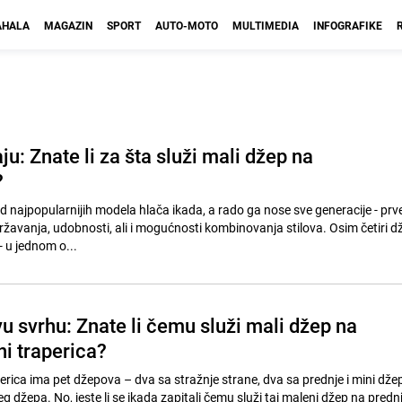
HALA
MAGAZIN
SPORT
AUTO-MOTO
MULTIMEDIA
INFOGRAFIKE
ju: Znate li za šta služi mali džep na
?
d najpopularnijih modela hlača ikada, a rado ga nose sve generacije - pr
ržavanja, udobnosti, ali i mogućnosti kombinovanja stilova. Osim četiri d
- u jednom o...
u svrhu: Znate li čemu služi mali džep na
ni traperica?
erica ima pet džepova – dva sa stražnje strane, dva sa prednje i mini džep
 džepa. No, jeste li se ikada zapitali čemu služi taj maleni džep na prednj