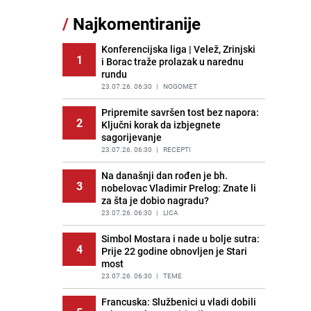
Akcija na Dobrinji: Specijalci MUP-a
/
Najkomentiranije
11
KS opkolili zgradu
PRIJE 1 DAN
|
LOKALNE TEME
Konferencijska liga | Velež, Zrinjski
1
i Borac traže prolazak u narednu
Šta se dešava u sarajevskom
12
rundu
naselju Vraca? Policija zaprimila
dojavu, izašli na teren
23.07.26. 06:30
|
NOGOMET
PRIJE 2 DANA
|
CRNA HRONIKA
Pripremite savršen tost bez napora:
2
Ključni korak da izbjegnete
Pijana sjela za volan: Osiguranje
13
sagorijevanje
odbilo isplatu štete na vozilu koje je
slupala Anja Ljubojević
23.07.26. 06:30
|
RECEPTI
PRIJE 1 DAN
|
BOSNA I HERCEGOVINA
Na današnji dan rođen je bh.
3
nobelovac Vladimir Prelog: Znate li
Meteorolozi za danas podigli
14
za šta je dobio nagradu?
upozorenja za 3 regije: Objavljena
prognoza do petka - stiže kiša?
23.07.26. 06:30
|
LICA
PRIJE 2 DANA
|
BOSNA I HERCEGOVINA
Simbol Mostara i nade u bolje sutra:
4
Prije 22 godine obnovljen je Stari
Uklonite kamenac sa slavina u
15
most
kupatilu: Dovoljna je ova smjesa
23.07.26. 06:30
|
TEME
PRIJE 2 DANA
|
ŽIVOT I STIL
Francuska: Službenici u vladi dobili