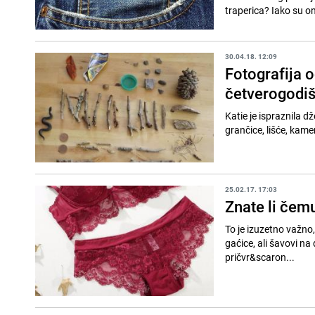
traperica? Iako su on
30.04.18. 12:09
Fotografija o
četverogodi
Katie je ispraznila d
grančice, lišće, kame
25.02.17. 17:03
Znate li čem
To je izuzetno važno,
gaćice, ali šavovi na
pričvr&scaron...