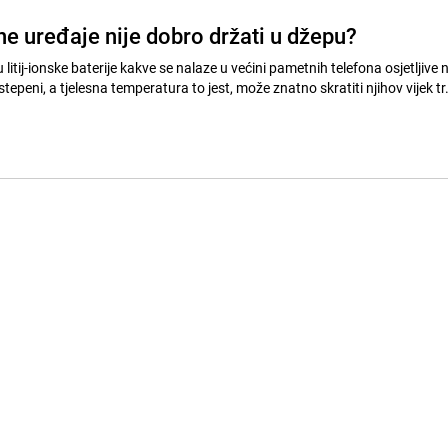
e uređaje nije dobro držati u džepu?
litij-ionske baterije kakve se nalaze u većini pametnih telefona osjetljive 
stepeni, a tjelesna temperatura to jest, može znatno skratiti njihov vijek tr.