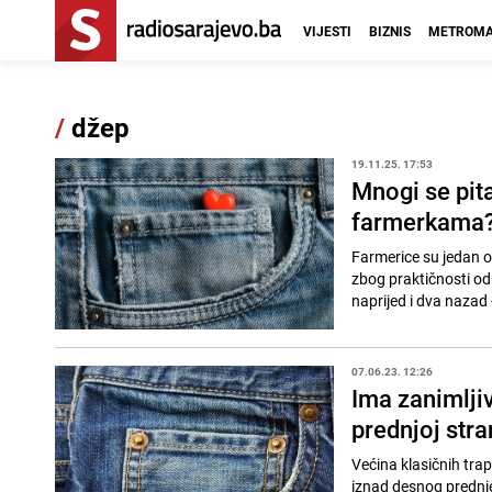
VIJESTI
BIZNIS
METROMA
/
džep
19.11.25. 17:53
Mnogi se pita
farmerkama
Farmerice su jedan o
zbog praktičnosti od
naprijed i dva nazad 
07.06.23. 12:26
Ima zanimljiv
prednjoj stra
Većina klasičnih trap
iznad desnog prednjeg