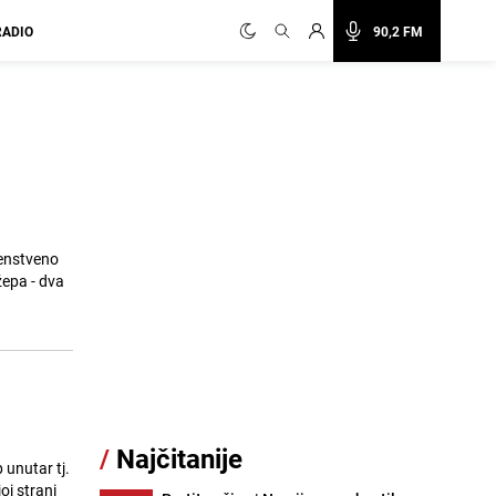
RADIO
90,2 FM
venstveno
žepa - dva
/
Najčitanije
 unutar tj.
oj strani