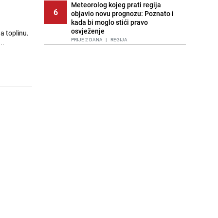
Meteorolog kojeg prati regija
6
objavio novu prognozu: Poznato i
kada bi moglo stići pravo
osvježenje
na toplinu.
PRIJE 2 DANA
|
REGIJA
..
Tuga nakon nesreće kod Neuma:
7
Supruga poginulog motocikliste
oglasila se emotivnom objavom
PRIJE 1 DAN
|
BOSNA I HERCEGOVINA
Lice Sarajeva koje ne smijemo
8
ignorisati: Ispod mosta pronađen
improvizovani dom
PRIJE 2 DANA
|
LOKALNE TEME
Ubistvo u Sarajevu, uhapšen 47-
9
godišnjak
PRIJE 2 DANA
|
CRNA HRONIKA
Agić kritizira političare u Bugojnu:
10
Zbog straha od HDZ-a niko Vučiću
nije rekao istinu o Čipuljiću
PRIJE OKO 18H
|
TEME