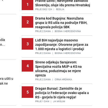
Pratite uživo | Nevrijeme zahvatilo
1
Sloveniju, oluje idu prema Hrvatskoj
PRIJE OKO 12H
|
REGIJA
Drama kod Bugojna: Naoružana
2
grupa iz RS ušla na područje FBiH,
reagovala policija SBK
PRIJE 2 DANA
|
BOSNA I HERCEGOVINA
ašla
Lidl BiH najavljuje masovno
3
n...
zapošljavanje: Otvorene prijave za
1.000 mjesta u logistici i prodaji
PRIJE 2 DANA
|
BOSNA I HERCEGOVINA
Sirene odjekuju Sarajevom:
4
Specijalna vozila MUP-a KS na
ulicama, poduzimaju se mjere
opreza
ra ušiti u
PRIJE 2 DANA
|
CRNA HRONIKA
pak ne
Dragan Bursać: Zamislite da je
5
policija iz Federacije ovako upala u
RS - gorjela bi cijela regija!
PRIJE 1 DAN
|
JA MISLIM