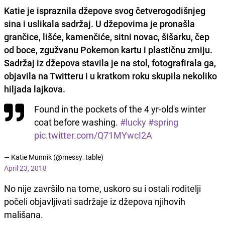
Katie je ispraznila džepove svog četverogodišnjeg
sina i uslikala sadržaj. U džepovima je pronašla
grančice, lišće, kamenčiće, sitni novac, šišarku, čep
od boce, zgužvanu Pokemon kartu i plastičnu zmiju.
Sadržaj iz džepova stavila je na stol, fotografirala ga,
objavila na Twitteru i u kratkom roku skupila nekoliko
hiljada lajkova.
Found in the pockets of the 4 yr-old's winter
coat before washing.
#lucky
#spring
pic.twitter.com/Q71MYwcI2A
— Katie Munnik (@messy_table)
April 23, 2018
No nije završilo na tome, uskoro su i ostali roditelji
počeli objavljivati sadržaje iz džepova njihovih
mališana.