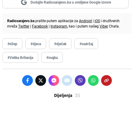
Dodajte Radiosarajevo.ba u omiljene Google izvore
Radiosarajevo.ba
pratite putem aplikacije za
Android
|
iOS
i društvenih
mreža
Twitter
|
Facebook
|
Instagram
, kao i putem našeg
Viber
Chata.
#džep
#djeca
#dječak
#sadržaj
#Velika Britanija
#majka
35
Dijeljenja