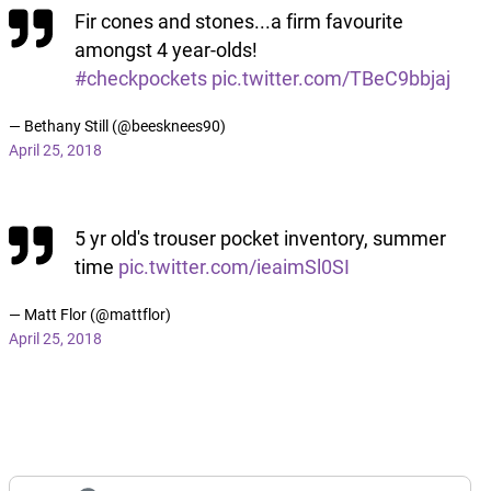
Fir cones and stones...a firm favourite
amongst 4 year-olds!
#checkpockets
pic.twitter.com/TBeC9bbjaj
— Bethany Still (@beesknees90)
April 25, 2018
5 yr old's trouser pocket inventory, summer
time
pic.twitter.com/ieaimSl0SI
— Matt Flor (@mattflor)
April 25, 2018