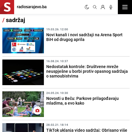
Otvor
/
sadržaj
19.03.26. 12:00
Novi kanali i novi sadržaji na Arena Sport
BiH od drugog aprila
16.08.24. 10:37
Nedostatak kontrole: Društvene mreže
neuspješne u borbi protiv opasnog sadržaja
o samoubistvima
24.05.24. 10:30
Novosti u Beču: Parkove prilagođavaju
mladima, a evo kako
28.02.21. 18:14
TikTok uklanja video sadržaj: Obrisano više