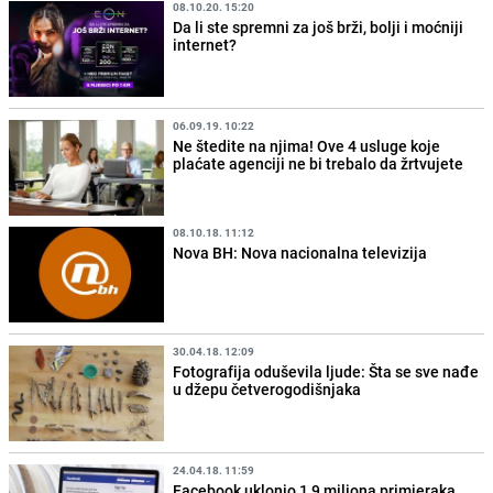
08.10.20. 15:20
Da li ste spremni za još brži, bolji i moćniji
internet?
06.09.19. 10:22
Ne štedite na njima! Ove 4 usluge koje
plaćate agenciji ne bi trebalo da žrtvujete
08.10.18. 11:12
Nova BH: Nova nacionalna televizija
30.04.18. 12:09
Fotografija oduševila ljude: Šta se sve nađe
u džepu četverogodišnjaka
24.04.18. 11:59
Facebook uklonio 1,9 miliona primjeraka