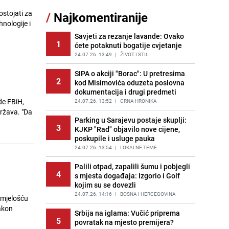
sankcionisao vozača iz Bosanskog
ostojati za
/
Najkomentiranije
Novog
nologije i
PRIJE 2 DANA
|
BOSNA I HERCEGOVINA
Savjeti za rezanje lavande: Ovako
1
ćete potaknuti bogatije cvjetanje
Kao iz slastičarne: Rolada od
12
čokolade i kokosa bez pečenja,
24.07.26. 13:49
|
ŽIVOT I STIL
jednostavan desert bez imalo muke
SIPA o akciji "Borac": U pretresima
PRIJE 2 DANA
|
RECEPTI
2
kod Misimovića oduzeta poslovna
dokumentacija i drugi predmeti
Tajna savršenog makedonskog
13
de FBiH,
ajvara: Stari recept za kremast i
24.07.26. 13:52
|
CRNA HRONIKA
bogat okus
ržava. "Da
Parking u Sarajevu postaje skuplji:
PRIJE 2 DANA
|
RECEPTI
3
KJKP "Rad" objavilo nove cijene,
poskupile i usluge pauka
Tuga potresla grad na Uni:
14
Preminula Lejla Muhić (39),
24.07.26. 13:54
|
LOKALNE TEME
sugrađani u nevjerici
Palili otpad, zapalili šumu i pobjegli
PRIJE 2 DANA
|
BOSNA I HERCEGOVINA
4
s mjesta događaja: Izgorio i Golf
kojim su se dovezli
Borba trajala satima: Pogledajte
15
'grdosiju' od skoro tri metra koju su
24.07.26. 14:16
|
BOSNA I HERCEGOVINA
smjelošću
braća izvukla iz mora
nakon
Srbija na iglama: Vučić priprema
PRIJE 1 DAN
|
SVIJET
5
povratak na mjesto premijera?