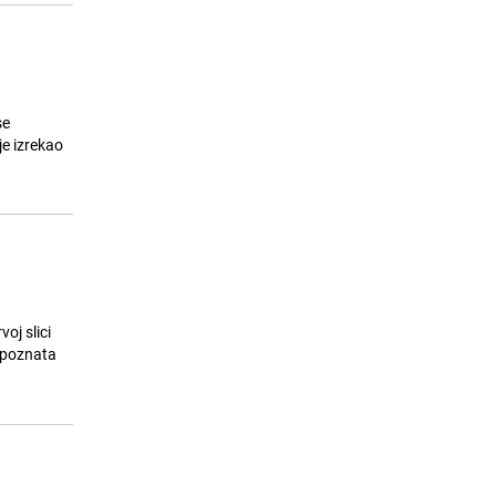
se
je izrekao
oj slici
 poznata