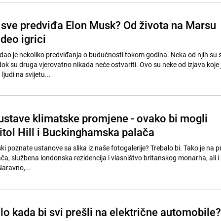
a sve predviđa Elon Musk? Od života na Marsu
ideo igrici
 dao je nekoliko predviđanja o budućnosti tokom godina. Neka od njih su 
dok su druga vjerovatno nikada neće ostvariti. Ovo su neke od izjava koje 
ljudi na svijetu...
ustave klimatske promjene - ovako bi mogli
itol Hill i Buckinghamska palača
ki poznate ustanove sa slika iz naše fotogalerije? Trebalo bi. Tako je na prv
, službena londonska rezidencija i vlasništvo britanskog monarha, ali i
Naravno,...
ilo kada bi svi prešli na električne automobile?