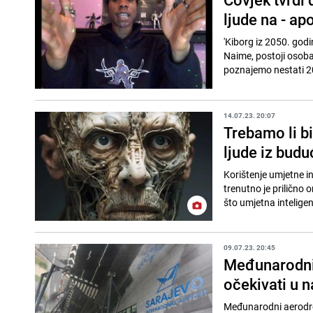
ljude na - ap
'Kiborg iz 2050. godi
Naime, postoji osoba 
poznajemo nestati 20
14.07.23. 20:07
Trebamo li bi
ljude iz budu
Korištenje umjetne in
trenutno je prilično 
što umjetna inteligenc
09.07.23. 20:45
Međunarodni 
očekivati u 
Međunarodni aerodrom