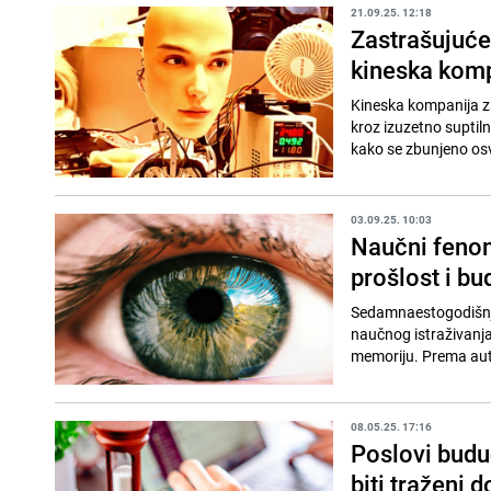
21.09.25. 12:18
Zastrašujuće 
kineska kom
Kineska kompanija za
kroz izuzetno suptiln
kako se zbunjeno osvr
03.09.25. 10:03
Naučni fenom
prošlost i b
Sedamnaestogodišnja
naučnog istraživanja
memoriju. Prema auto
08.05.25. 17:16
Poslovi buduć
biti traženi 