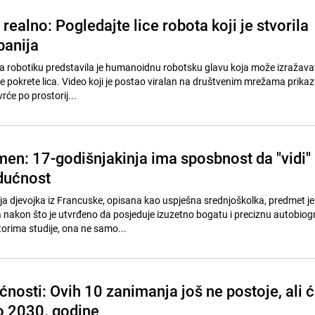
realno: Pogledajte lice robota koji je stvorila
panija
 robotiku predstavila je humanoidnu robotsku glavu koja može izražavat
e pokrete lica. Video koji je postao viralan na društvenim mrežama prikazu
će po prostorij...
en: 17-godišnjakinja ima sposbnost da "vidi"
udućnost
 djevojka iz Francuske, opisana kao uspješna srednjoškolka, predmet j
 nakon što je utvrđeno da posjeduje izuzetno bogatu i preciznu autobiog
rima studije, ona ne samo...
nosti: Ovih 10 zanimanja još ne postoje, ali 
do 2030. godine