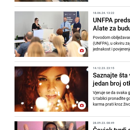
18.06.24. 13:22
UNFPA predst
Alate za bud
Povodom obilježavan
(UNFPA), u okviru zaj
jednakost i povjerenj
14.12.23. 23:15
Saznajte šta
jedan broj o
Vjeruje se da svaka g
U tablici pronađite g
karma prati kroz živo
28.09.23. 08:49
Čovjek tvrdi 