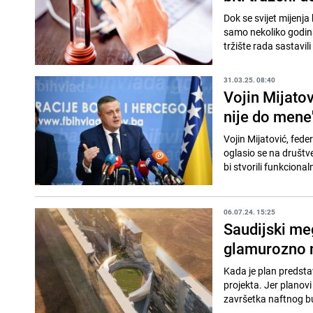
Dok se svijet mijenja
samo nekoliko godina
tržište rada sastavili 
31.03.25. 08:40
Vojin Mijato
nije do mene
Vojin Mijatović, fede
oglasio se na društv
bi stvorili funkcional
06.07.24. 15:25
Saudijski meg
glamurozno 
Kada je plan predsta
projekta. Jer planovi
završetka naftnog bum