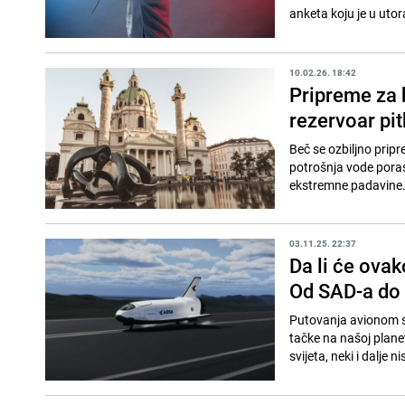
anketa koju je u utor
10.02.26. 18:42
Pripreme za 
rezervoar pit
Beč se ozbiljno prip
potrošnja vode poras
ekstremne padavine. 
03.11.25. 22:37
Da li će ovak
Od SAD-a do
Putovanja avionom sm
tačke na našoj planet
svijeta, neki i dalje n