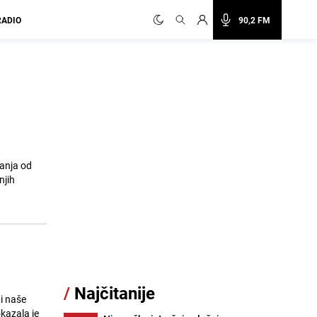
RADIO
90,2 FM
canja od
njih
/
Najčitanije
ti naše
kazala je