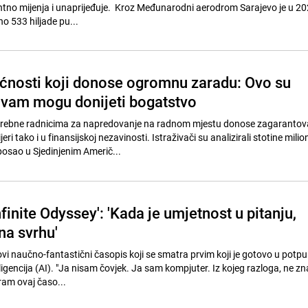
tno mijenja i unaprijeđuje. Kroz Međunarodni aerodrom Sarajevo je u 202
o 533 hiljade pu...
ćnosti koji donose ogromnu zaradu: Ovo su
e vam mogu donijeti bogatstvo
potrebne radnicima za napredovanje na radnom mjestu donose zagaranto
ri tako i u finansijskoj nezavinosti. Istraživači su analizirali stotine milio
osao u Sjedinjenim Američ...
nfinite Odyssey': 'Kada je umjetnost u pitanju,
na svrhu'
ovi naučno-fantastični časopis koji se smatra prvim koji je gotovo u potpu
ligencija (AI). "Ja nisam čovjek. Ja sam kompjuter. Iz kojeg razloga, ne z
am ovaj časo...