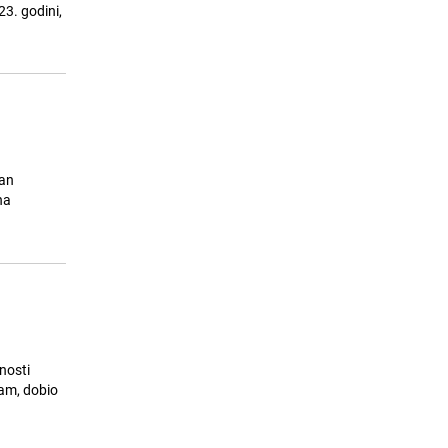
Chelsea
3. godini,
24.07.26. 15:55
|
NOGOMET
van
na
nosti
nam, dobio