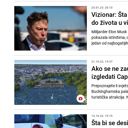
23.01.23. 20:15
Vizionar: Št
do života u v
Milijarder Elon Musk
pokazala istinitima, 
jedan od najbogatijih 
31.10.22. 19:37
Ako se ne za
izgledati Cap
Prepoznajete li svjets
Buckinghamska palača
turistička atrakcija. 
13.10.22. 15:15
Šta bi se des