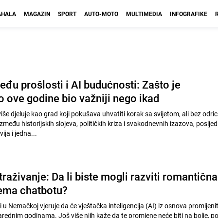
HALA
MAGAZIN
SPORT
AUTO-MOTO
MULTIMEDIA
INFOGRAFIKE
đu prošlosti i AI budućnosti: Zašto je
 ove godine bio važniji nego ikad
še djeluje kao grad koji pokušava uhvatiti korak sa svijetom, ali bez odri
Između historijskih slojeva, političkih kriza i svakodnevnih izazova, posljed
ja i jedna...
traživanje: Da li biste mogli razviti romantična
ema chatbotu?
i u Nemačkoj vjeruje da će vještačka inteligencija (AI) iz osnova promijeni
arednim godinama. Još više njih kaže da te promjene neće biti na bolje, po