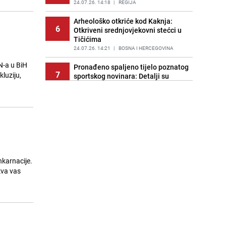
24.07.26. 14:18
|
REGIJA
Arheološko otkriće kod Kaknja:
6
Otkriveni srednjovjekovni stećci u
Tičićima
24.07.26. 14:21
|
BOSNA I HERCEGOVINA
N-a u BiH
Pronađeno spaljeno tijelo poznatog
7
luziju,
sportskog novinara: Detalji su
šokantni
24.07.26. 14:41
|
NOGOMET
Poznata infuenserica zadobila
8
užasne povrede: Zapalio joj se
punjač dok je ležala u krevetu
24.07.26. 14:58
|
ZANIMLJIVOSTI
Velike gužve iz pravca Mostara
nkarnacije.
9
prema Jablanici: Automobili
kva vas
zarobljeni u dugim kolonama
24.07.26. 14:58
|
BOSNA I HERCEGOVINA
FK Borac uputio podršku Zvjezdanu
10
Misimoviću: "Mnogima smo trn u
oku"