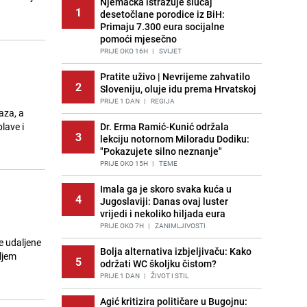
Njemačka istražuje slučaj
1
desetočlane porodice iz BiH:
Primaju 7.300 eura socijalne
pomoći mjesečno
PRIJE OKO 16H
|
SVIJET
Pratite uživo | Nevrijeme zahvatilo
2
Sloveniju, oluje idu prema Hrvatskoj
PRIJE 1 DAN
|
REGIJA
aza, a
lave i
Dr. Erma Ramić-Kunić održala
3
lekciju notornom Miloradu Dodiku:
"Pokazujete silno neznanje"
PRIJE OKO 15H
|
TEME
Imala ga je skoro svaka kuća u
4
Jugoslaviji: Danas ovaj luster
vrijedi i nekoliko hiljada eura
PRIJE OKO 7H
|
ZANIMLJIVOSTI
e udaljene
Bolja alternativa izbjeljivaču: Kako
ljem
5
održati WC školjku čistom?
PRIJE 1 DAN
|
ŽIVOT I STIL
Agić kritizira političare u Bugojnu: