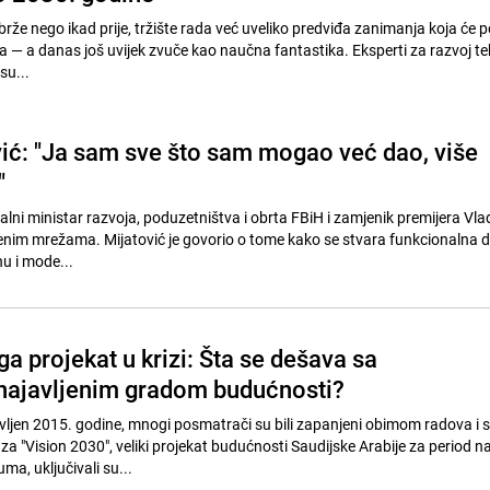
 brže nego ikad prije, tržište rada već uveliko predviđa zanimanja koja će p
 — a danas još uvijek zvuče kao naučna fantastika. Eksperti za razvoj teh
su...
vić: "Ja sam sve što sam mogao već dao, više
"
ralni ministar razvoja, poduzetništva i obrta FBiH i zamjenik premijera Vla
enim mrežama. Mijatović je govorio o tome kako se stvara funkcionalna d
nu i mode...
a projekat u krizi: Šta se dešava sa
najavljenim gradom budućnosti?
vljen 2015. godine, mnogi posmatrači su bili zapanjeni obimom radova i 
 za "Vision 2030", veliki projekat budućnosti Saudijske Arabije za period 
a, uključivali su...