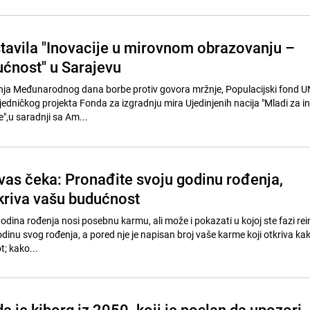
avila "Inovacije u mirovnom obrazovanju –
ućnost" u Sarajevu
ja Međunarodnog dana borbe protiv govora mržnje, Populacijski fond U
edničkog projekta Fonda za izgradnju mira Ujedinjenih nacija "Mladi za ink
e",u saradnji sa Am...
 vas čeka: Pronađite svoju godinu rođenja,
tkriva vašu budućnost
odina rođenja nosi posebnu karmu, ali može i pokazati u kojoj ste fazi rei
odinu svog rođenja, a pored nje je napisan broj vaše karme koji otkriva ka
t; kako...
da je kiborg iz 2050. koji je poslan da upozori