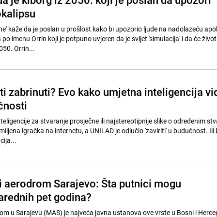
okalipsu
ne' kaže da je poslan u prošlost kako bi upozorio ljude na nadolazeću apo
po imenu Orrin koji je potpuno uvjeren da je svijet 'simulacija' i da će živo
50. Orrin...
ti zabrinuti? Evo kako umjetna inteligencija vi
ćnosti
teligencije za stvaranje prosječne ili najstereotipnije slike o određenim st
omiljena igračka na internetu, a UNILAD je odlučio 'zaviriti' u budućnost. Il
ija...
aerodrom Sarajevo: Šta putnici mogu
narednih pet godina?
 u Sarajevu (MAS) je najveća javna ustanova ove vrste u Bosni i Hercego