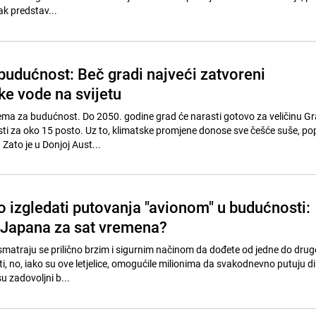
ak predstav...
budućnost: Beč gradi najveći zatvoreni
ke vode na svijetu
rema za budućnost. Do 2050. godine grad će narasti gotovo za veličinu Gr
ti za oko 15 posto. Uz to, klimatske promjene donose sve češće suše, pop
Zato je u Donjoj Aust...
o izgledati putovanja "avionom" u budućnosti:
 Japana za sat vremena?
atraju se prilično brzim i sigurnim načinom da dođete od jedne do drug
i, no, iako su ove letjelice, omogućile milionima da svakodnevno putuju di
isu zadovoljni b...