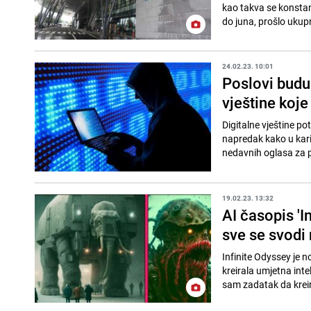
kao takva se konstan
do juna, prošlo ukupn
24.02.23. 10:01
Poslovi budu
vještine koj
Digitalne vještine 
napredak kako u karije
nedavnih oglasa za p
19.02.23. 13:32
AI časopis 'I
sve se svodi 
Infinite Odyssey je n
kreirala umjetna inte
sam zadatak da kreir