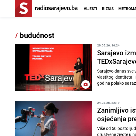
VIJESTI
BIZNIS
METROMA
/
budućnost
20.05.26. 16:24
Sarajevo izme
TEDxSarajevo
Sarajevo danas sve vi
vlastitog identiteta. 
godina polako se razvi
24.03.26. 22:19
Zanimljivo is
osjećanja pr
Više od 50 posto ljud
društvene živote u n