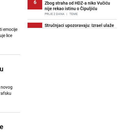
6
Zbog straha od HDZ-a niko Vučiću
nije rekao istinu o Čipuljiću
PRIJE 2 DANA
|
TEME
Stručnjaci upozoravaju: Izrael ulaže
i emocije
7
milione kako bi utjecao na
je lice
odgovore ChatGPT-a o Gazi
PRIJE OKO 18H
|
SVIJET
Znate li šta Dino Merlin pojede prije
8
izlaska na scenu? Njegov ritual
iznenadio mnoge
 u
PRIJE 2 DANA
|
SHOWBIZ
Pijana sjela za volan: Osiguranje
9
odbilo isplatu štete na vozilu koje je
e novog
slupala Anja Ljubojević
rafsku
PRIJE 2 DANA
|
BOSNA I HERCEGOVINA
Akcija na Dobrinji: Specijalci MUP-a
10
KS opkolili zgradu
PRIJE 2 DANA
|
LOKALNE TEME
će
Nastavak provokacija: MUP RS
11
oduzeo zastavu s ljiljanima i