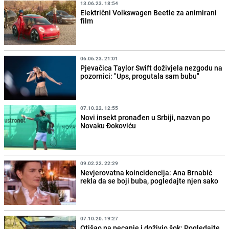
13.06.23. 18:54
Električni Volkswagen Beetle za animirani
film
06.06.23. 21:01
Pjevačica Taylor Swift doživjela nezgodu na
pozornici: "Ups, progutala sam bubu"
07.10.22. 12:55
Novi insekt pronađen u Srbiji, nazvan po
Novaku Đokoviću
09.02.22. 22:29
Nevjerovatna koincidencija: Ana Brnabić
rekla da se boji buba, pogledajte njen sako
07.10.20. 19:27
Otišao na pecanje i doživio šok: Pogledajte