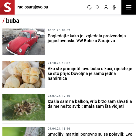
Otvor
/
buba
10.11.25. 08:57
Pogledajte kako je izgledala proizvodnja
jugoslovenske VW Bube u Sarajevu
21.10.25. 19:37
Ako ste primijetili ovu bubu u kući, riješite je
se što prije: Dovoljna je samo jedna
namirnica
25.07.24. 17:40
Izašla sam na balkon, vrlo brzo sam shvatila
da me nešto svrbi: Imala sam šta vidjeti
09.04.24. 13:46
Smrdljivi martini ponovno su se pojavili: Evo