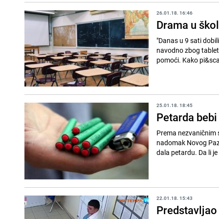
26.01.18. 16:46
Drama u škol
"Danas u 9 sati dobi
navodno zbog tableta
pomoći. Kako pi&sca
25.01.18. 18:45
Petarda bebi 
Prema nezvaničnim s
nadomak Novog Pazara.
dala petardu. Da li je
22.01.18. 15:43
Predstavljao