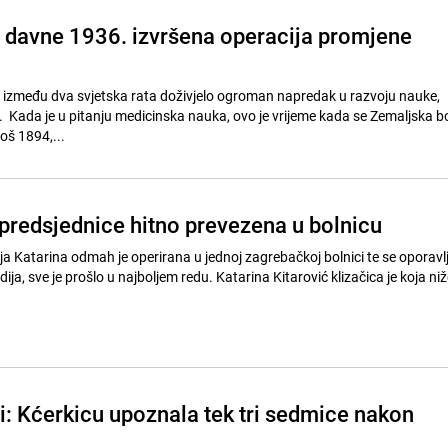
e davne 1936. izvršena operacija promjene
u između dva svjetska rata doživjelo ogroman napredak u razvoju nauke,
. Kada je u pitanju medicinska nauka, ovo je vrijeme kada se Zemaljska b
oš 1894,...
 predsjednice hitno prevezena u bolnicu
Katarina odmah je operirana u jednoj zagrebačkoj bolnici te se oporavl
ija, sve je prošlo u najboljem redu. Katarina Kitarović klizačica je koja ni
i: Kćerkicu upoznala tek tri sedmice nakon