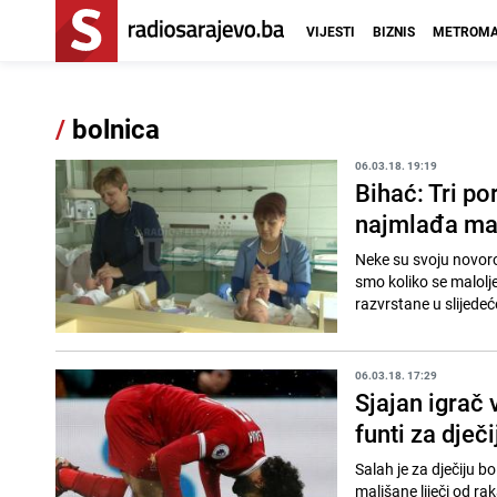
VIJESTI
BIZNIS
METROMA
/
bolnica
06.03.18. 19:19
Bihać: Tri po
najmlađa ma
Neke su svoju novoro
smo koliko se maloljetni
razvrstane u slijedeće
06.03.18. 17:29
Sjajan igrač
funti za dječ
Salah je za dječiju bo
mališane liječi od ra