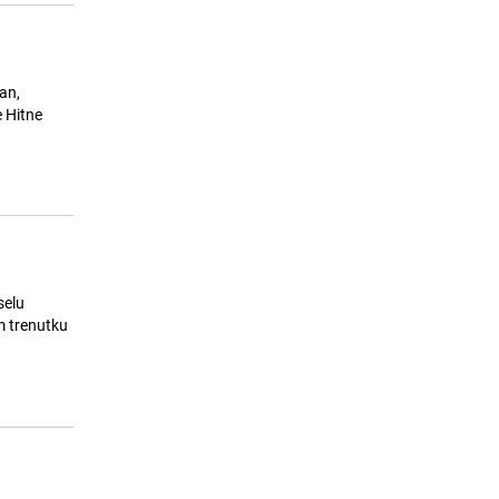
an,
e Hitne
selu
om trenutku