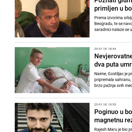
primljen u bo
Prema izvorima srbij
Beogradu, te se navodi
saradnici nalaze se 
29.01.18. 18:44
Nevjerovatne 
dva puta um
Naime, Gostiljac je p
pripremala sahranu, 
brzo pažnja svih medi
29.01.18. 10:55
Poginuo u bol
magnetnu re
Rajesh Maru je bio p