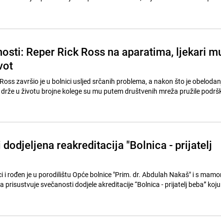
osti: Reper Rick Ross na aparatima, ljekari m
vot
Ross završio je u bolnici usljed srčanih problema, a nakon što je obelodan
 drže u životu brojne kolege su mu putem društvenih mreža pružile podršk
 dodjeljena reakreditacija "Bolnica - prijatelj
i i rođen je u porodilištu Opće bolnice "Prim. dr. Abdulah Nakaš" i s ma
 prisustvuje svečanosti dodjele akreditacije “Bolnica - prijatelj beba” koju 