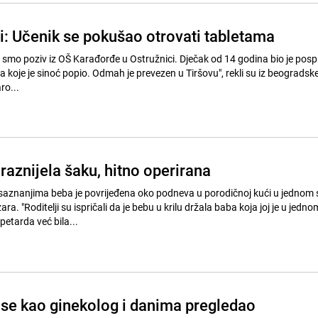
i: Učenik se pokušao otrovati tabletama
li smo poziv iz OŠ Karađorđe u Ostružnici. Dječak od 14 godina bio je posp
 koje je sinoć popio. Odmah je prevezen u Tiršovu", rekli su iz beogradsk
ro...
raznijela šaku, hitno operirana
aznanjima beba je povrijeđena oko podneva u porodičnoj kući u jednom 
 "Roditelji su ispričali da je bebu u krilu držala baba koja joj je u jedn
 petarda već bila...
 se kao ginekolog i danima pregledao