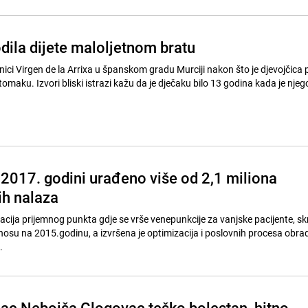
dila dijete maloljetnom bratu
lnici Virgen de la Arrixa u španskom gradu Murciji nakon što je djevojčica 
omaku. Izvori bliski istrazi kažu da je dječaku bilo 13 godina kada je nje
2017. godini urađeno više od 2,1 miliona
ih nalaza
zacija prijemnog punkta gdje se vrše venepunkcije za vanjske pacijente, sk
nosu na 2015.godinu, a izvršena je optimizacija i poslovnih procesa obra
.
ac Nebojša Glogovac teško bolestan, hitno