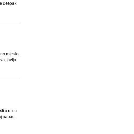
ije Deepak
bno mjesto.
va, javlja
li u ulicu
aj napad.