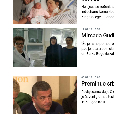
Ne sjeća se rođenja svoje b
induciranu komu zbog
King College u Londo
12.02.18. 13:58
Mirsada Gudi
"Željeli smo pomoći 
pacijenata u bolničkim sobam
dr. Berka Begović zahv
09.02.18. 10:00
Preminuo srb
Podsjećamo da je Glog
je čuveni glumac teš
1969. godine u...