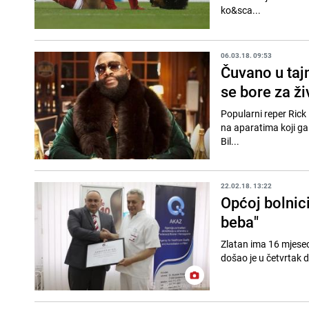
ko&sca...
06.03.18. 09:53
Čuvano u tajn
se bore za ži
Popularni reper Rick 
na aparatima koji ga
Bil...
22.02.18. 13:22
Općoj bolnici
beba"
Zlatan ima 16 mjesec
došao je u četvrtak da