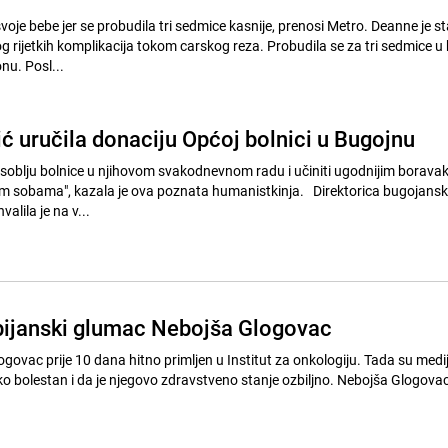
ebe jer se probudila tri sedmice kasnije, prenosi Metro. Deanne je stavljena u
 rijetkih komplikacija tokom carskog reza. Probudila se za tri sedmice u 
nu. Posl...
ć uručila donaciju Općoj bolnici u Bugojnu
osoblju bolnice u njihovom svakodnevnom radu i učiniti ugodnijim borava
a", kazala je ova poznata humanistkinja. Direktorica bugojanske bolnice
alila je na v...
ijanski glumac Nebojša Glogovac
ovac prije 10 dana hitno primljen u Institut za onkologiju. Tada su mediji
ko bolestan i da je njegovo zdravstveno stanje ozbiljno. Nebojša Glogovac