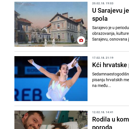
20.02.18. 19:03
U Sarajevu j
spola
Sarajevo je u period
obrazovanja, kulture
Sarajevu, osnovana j
17.02.18. 21:19
Kći hrvatske
Sedamnaestogodišnja 
pisanju hrvatskih med
na među...
12.02.18. 14:41
Rodila u kom
poroda