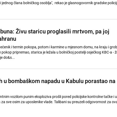
a i jednog člana bolničkog osoblja'', rekao je glasnogovornik gradske polic
una: Živu staricu proglasili mrtvom, pa joj
sahranu
ećenik i termin pokopa, potom i karmine u mjesnom domu, na kraju i gro
 pokop pripremao, starica je ležala u bolničkoj postelji osječkog KBC-a - ži
je do&s...
ih u bombaškom napadu u Kabulu porastao na
nim vozilom punim eksploziva prošli pored policijske kontrolne tačke i uš
a za sve osim za uposlenike vlade. Talibani su preuzeli odgovornost za ov