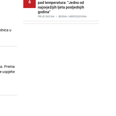
6
pad temperatura: "Jedno od
najsvježijih ljeta posljednjih
godina"
PRIJE OKO 8H
|
BOSNA I HERCEGOVINA
Agić kritizira političare u Bugojnu:
7
olnica u
Zbog straha od HDZ-a niko Vučiću
nije rekao istinu o Čipuljiću
PRIJE 2 DANA
|
TEME
Znate li šta Dino Merlin pojede prije
8
izlaska na scenu? Njegov ritual
iznenadio mnoge
PRIJE 2 DANA
|
SHOWBIZ
ja. Prema
že uspjehe
Stručnjaci upozoravaju: Izrael ulaže
9
milione kako bi utjecao na
odgovore ChatGPT-a o Gazi
PRIJE 1 DAN
|
SVIJET
Pijana sjela za volan: Osiguranje
10
odbilo isplatu štete na vozilu koje je
slupala Anja Ljubojević
PRIJE 2 DANA
|
BOSNA I HERCEGOVINA