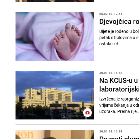
06.02.18. 12:54
Djevojčica ro
Dijete je rođeno u bo
petak s bolovima u st
ostala u d...
30.01.18. 16:42
Na KCUS-u u 
laboratorijsk
Izvršena je reorgani
vrijeme čekanja u od
uzoraka. Prema rije..
30.01.18. 16:14
Poznati glum