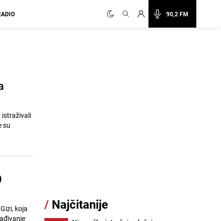
RADIO
90,2 FM
a
straživali
0
/
Najčitanije
Gizi, koja
sađivanje