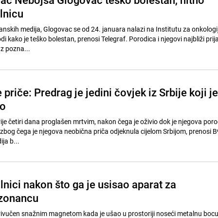
lnicu
anskih medija, Glogovac se od 24. januara nalazi na Institutu za onkologi
 kako je teško bolestan, prenosi Telegraf. Porodica i njegovi najbliži prijate
uz pozna...
priče: Predrag je jedini čovjek iz Srbije koji je
ro
rije četiri dana proglašen mrtvim, nakon čega je oživio dok je njegova por
zbog čega je njegova neobična priča odjeknula cijelom Srbijom, prenosi B
ja b...
nici nakon što ga je usisao aparat za
zonancu
rivučen snažnim magnetom kada je ušao u prostoriji noseći metalnu bocu