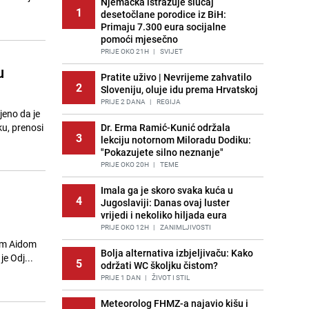
Njemačka istražuje slučaj
1
desetočlane porodice iz BiH:
Primaju 7.300 eura socijalne
pomoći mjesečno
PRIJE OKO 21H
|
SVIJET
u
Pratite uživo | Nevrijeme zahvatilo
2
Sloveniju, oluje idu prema Hrvatskoj
PRIJE 2 DANA
|
REGIJA
jeno da je
u, prenosi
Dr. Erma Ramić-Kunić održala
3
lekciju notornom Miloradu Dodiku:
"Pokazujete silno neznanje"
PRIJE OKO 20H
|
TEME
Imala ga je skoro svaka kuća u
4
Jugoslaviji: Danas ovaj luster
vrijedi i nekoliko hiljada eura
PRIJE OKO 12H
|
ZANIMLJIVOSTI
mom Aidom
Bolja alternativa izbjeljivaču: Kako
je Odj...
5
održati WC školjku čistom?
PRIJE 1 DAN
|
ŽIVOT I STIL
Meteorolog FHMZ-a najavio kišu i