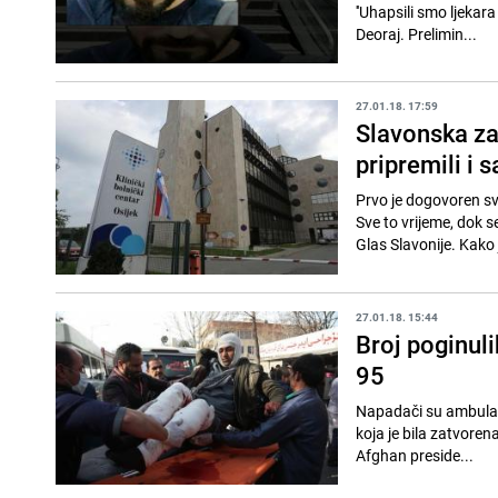
''Uhapsili smo ljekar
Deoraj. Prelimin...
27.01.18. 17:59
Slavonska zab
pripremili i 
Prvo je dogovoren sv
Sve to vrijeme, dok se
Glas Slavonije. Kako 
27.01.18. 15:44
Broj poginul
95
Napadači su ambulant
koja je bila zatvoren
Afghan preside...