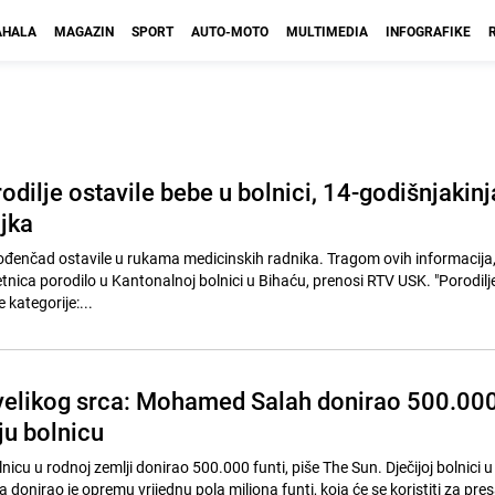
HALA
MAGAZIN
SPORT
AUTO-MOTO
MULTIMEDIA
INFOGRAFIKE
rodilje ostavile bebe u bolnici, 14-godišnjakinj
jka
đenčad ostavile u rukama medicinskih radnika. Tragom ovih informacija, i
ca porodilo u Kantonalnoj bolnici u Bihaću, prenosi RTV USK. "Porodilje su
 kategorije:...
 velikog srca: Mohamed Salah donirao 500.00
iju bolnicu
lnicu u rodnoj zemlji donirao 500.000 funti, piše The Sun. Dječijoj bolnici u 
ka donirao je opremu vrijednu pola miliona funti, koja će se koristiti za pre