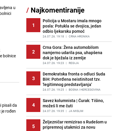
Nastavak provokacija: MUP RS
/
Najkomentiranije
11
oduzeo zastavu s ljiljanima i
bolnici
sankcionisao vozača iz Bosanskog
Novog
Policija u Mostaru imala mnogo
1
posla: Potukla se dvojica, jedan
PRIJE 2 DANA
|
BOSNA I HERCEGOVINA
odbio ljekarsku pomoć
Kao iz slastičarne: Rolada od
24.07.26. 19:18
|
CRNA HRONIKA
12
čokolade i kokosa bez pečenja,
jednostavan desert bez imalo muke
Crna Gora: Žena automobilom
k
2
namjerno udarila psa, uhapšena
PRIJE 2 DANA
|
RECEPTI
dok je bježala iz zemlje
Tajna savršenog makedonskog
24.07.26. 19:23
|
REGIJA
13
ajvara: Stari recept za kremast i
bogat okus
Demokratska fronta o odluci Suda
3
BiH: Potvrđena neistinitost tzv.
PRIJE 2 DANA
|
RECEPTI
'legitimnog predstavljanja'
Tuga potresla grad na Uni:
24.07.26. 19:25
|
BOSNA I HERCEGOVINA
14
Preminula Lejla Muhić (39),
sugrađani u nevjerici
Savez kolumnista | Ćurak: Tišino,
4
 pisali da
možeš li me čuti
PRIJE 2 DANA
|
BOSNA I HERCEGOVINA
 je rođen
24.07.26. 19:35
|
JA MISLIM
Borba trajala satima: Pogledajte
15
'grdosiju' od skoro tri metra koju su
Željezničar remizirao s Rudešom u
5
braća izvukla iz mora
pripremnoj utakmici za novu