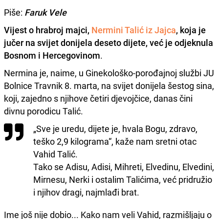
Piše:
Faruk Vele
Vijest o hrabroj majci,
Nermini Talić iz Jajca
, koja je
jučer na svijet donijela deseto dijete, već je odjeknula
Bosnom i Hercegovinom
.
Nermina je, naime, u Ginekološko-porođajnoj službi JU
Bolnice Travnik 8. marta, na svijet donijela šestog sina,
koji, zajedno s njihove četiri djevojčice, danas čini
divnu porodicu Talić.
„Sve je uredu, dijete je, hvala Bogu, zdravo,
teško 2,9 kilograma“, kaže nam sretni otac
Vahid Talić.
Tako se Adisu, Adisi, Mihreti, Elvedinu, Elvedini,
Mirnesu, Nerki i ostalim Talićima, već pridružio
i njihov dragi, najmlađi brat.
Ime još nije dobio... Kako nam veli Vahid, razmišljaju o