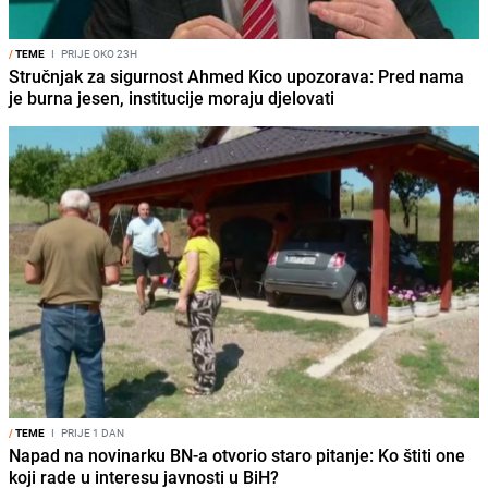
/
TEME
I
PRIJE OKO 23H
Stručnjak za sigurnost Ahmed Kico upozorava: Pred nama
je burna jesen, institucije moraju djelovati
/
TEME
I
PRIJE 1 DAN
Napad na novinarku BN-a otvorio staro pitanje: Ko štiti one
koji rade u interesu javnosti u BiH?