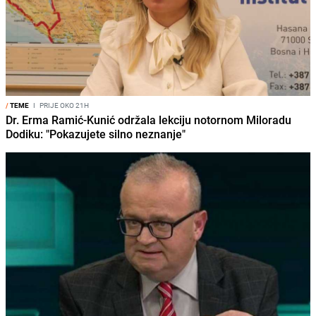
/
TEME
I
PRIJE OKO 21H
Dr. Erma Ramić-Kunić održala lekciju notornom Miloradu
Dodiku: "Pokazujete silno neznanje"