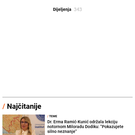
343
Dijeljenja
/
Najčitanije
/
TEME
Dr. Erma Ramić-Kunić održala lekciju
notornom Miloradu Dodiku: "Pokazujete
silno neznanje"