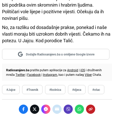
biti podrška ovim skromnim i hrabrim ljudima.
Političari vole lijepe i pozitivne vijesti. Očekuju da ih
novinari pišu.
No, za razliku od dosadašnje prakse, ponekad i naše
vlasti moraju biti uzrokom dobrih vijesti. Čekamo ih na
potezu. U Jajcu. Kod porodice Talić.
Dodajte Radiosarajevo.ba u omiljene Google izvore
Radiosarajevo.ba
pratite putem aplikacije za
Android
|
iOS
i društvenih
mreža
Twitter
|
Facebook
|
Instagram
, kao i putem našeg
Viber
Chata.
#Jajce
#Travnik
#bolnica
#djeca
#otac