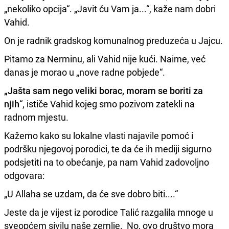
„nekoliko opcija“. „Javit ću Vam ja...“, kaže nam dobri
Vahid.
On je radnik gradskog komunalnog preduzeća u Jajcu.
Pitamo za Nerminu, ali Vahid nije kući. Naime, već
danas je morao u „nove radne pobjede“.
„Jašta sam nego veliki borac, moram se boriti za
njih
“, ističe Vahid kojeg smo pozivom zatekli na
radnom mjestu.
Kažemo kako su lokalne vlasti najavile pomoć i
podršku njegovoj porodici, te da će ih mediji sigurno
podsjetiti na to obećanje, pa nam Vahid zadovoljno
odgovara:
„U Allaha se uzdam, da će sve dobro biti....“
Jeste da je vijest iz porodice Talić razgalila mnoge u
sveopćem sivilu naše zemlje. No, ovo društvo mora