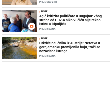
PRIJE OKO 21H
/
TEME
Agić kritizira političare u Bugojnu: Zbog
straha od HDZ-a niko Vučiću nije rekao
istinu o Čipuljiću
PRIJE 2 DANA
/
TEME
Otkriće naučnika iz Austrije: Neretva u
gornjem toku promijenila boju, traži se
nezavisna istraga
PRIJE 2 DANA