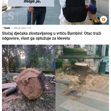
/
TEME
I
PRIJE OKO 11H
Slučaj dječaka zlostavljanog u vrtiću Bambini: Otac traži
odgovore, vlast ga optužuje za klevetu