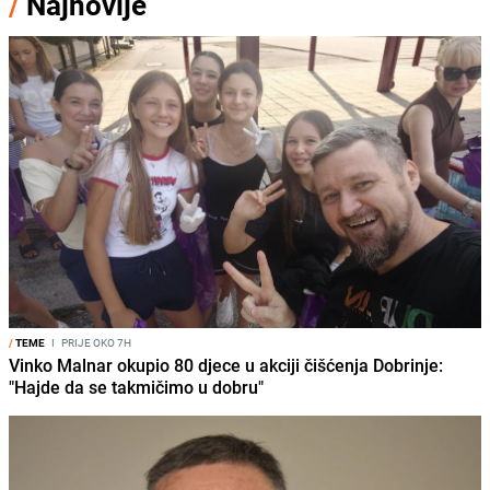
/
Najnovije
/
TEME
I
PRIJE OKO 7H
Vinko Malnar okupio 80 djece u akciji čišćenja Dobrinje:
"Hajde da se takmičimo u dobru"