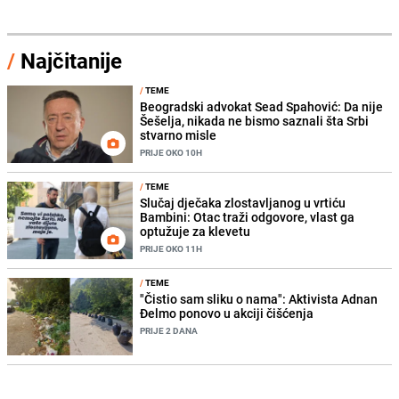
/
Najčitanije
/
TEME
Beogradski advokat Sead Spahović: Da nije
Šešelja, nikada ne bismo saznali šta Srbi
stvarno misle
PRIJE OKO 10H
/
TEME
Slučaj dječaka zlostavljanog u vrtiću
Bambini: Otac traži odgovore, vlast ga
optužuje za klevetu
PRIJE OKO 11H
/
TEME
"Čistio sam sliku o nama": Aktivista Adnan
Đelmo ponovo u akciji čišćenja
PRIJE 2 DANA