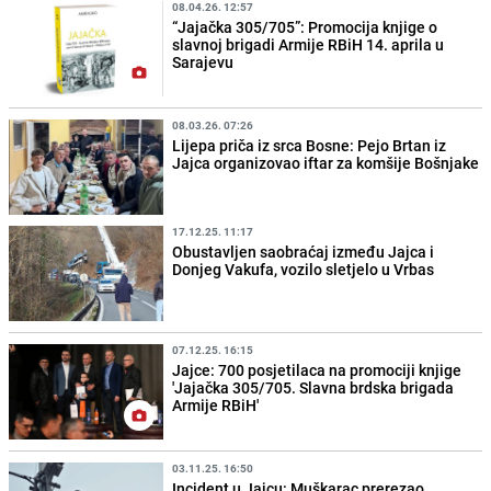
08.04.26. 12:57
“Jajačka 305/705”: Promocija knjige o
slavnoj brigadi Armije RBiH 14. aprila u
Sarajevu
08.03.26. 07:26
Lijepa priča iz srca Bosne: Pejo Brtan iz
Jajca organizovao iftar za komšije Bošnjake
17.12.25. 11:17
Obustavljen saobraćaj između Jajca i
Donjeg Vakufa, vozilo sletjelo u Vrbas
07.12.25. 16:15
Jajce: 700 posjetilaca na promociji knjige
'Jajačka 305/705. Slavna brdska brigada
Armije RBiH'
03.11.25. 16:50
Incident u Jajcu: Muškarac prerezao