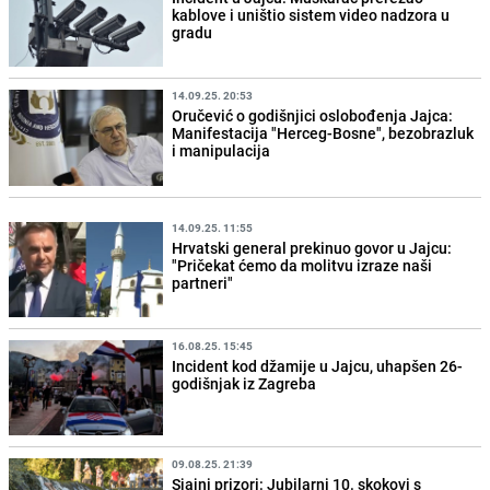
kablove i uništio sistem video nadzora u
gradu
14.09.25. 20:53
Oručević o godišnjici oslobođenja Jajca:
Manifestacija "Herceg-Bosne", bezobrazluk
i manipulacija
14.09.25. 11:55
Hrvatski general prekinuo govor u Jajcu:
"Pričekat ćemo da molitvu izraze naši
partneri"
16.08.25. 15:45
Incident kod džamije u Jajcu, uhapšen 26-
godišnjak iz Zagreba
09.08.25. 21:39
Sjajni prizori: Jubilarni 10. skokovi s