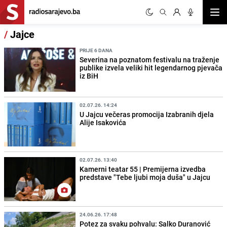
Otvor
/
Jajce
PRIJE 6 DANA
Severina na poznatom festivalu na traženje
publike izvela veliki hit legendarnog pjevača
iz BiH
02.07.26. 14:24
U Jajcu večeras promocija Izabranih djela
Alije Isakovića
02.07.26. 13:40
Kamerni teatar 55 | Premijerna izvedba
predstave "Tebe ljubi moja duša" u Jajcu
24.06.26. 17:48
Potez za svaku pohvalu: Salko Duranović