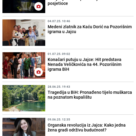
posjetioce
04.07.25. 10:46
Medeni zlatnik za Kaću Dorić na Pozorišnim
igrama u Jajcu
01.07.25. 09:02
Konačari putuju u Jajce: Hit predstava
Nenada Veličkovića na 44. Pozorišnim
igrama BiH
28.06.25. 19:43
Tragedija u BiH: Pronađeno tijelo muškarca
na poznatom kupalištu
09.06.25. 12:35
Organska revolucija iz Jajca: Kako jedna
žena gradi održivu budućnost?