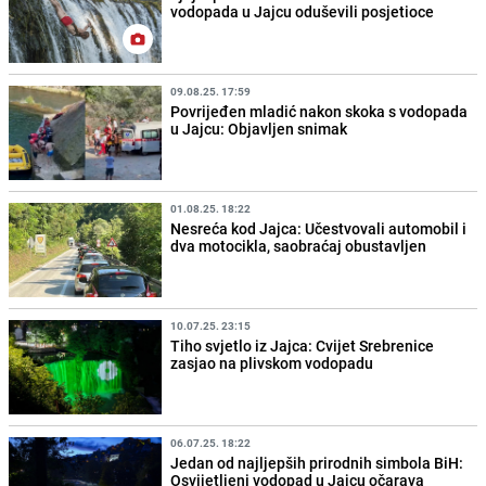
vodopada u Jajcu oduševili posjetioce
09.08.25. 17:59
Povrijeđen mladić nakon skoka s vodopada
u Jajcu: Objavljen snimak
01.08.25. 18:22
Nesreća kod Jajca: Učestvovali automobil i
dva motocikla, saobraćaj obustavljen
10.07.25. 23:15
Tiho svjetlo iz Jajca: Cvijet Srebrenice
zasjao na plivskom vodopadu
06.07.25. 18:22
Jedan od najljepših prirodnih simbola BiH:
Osvijetljeni vodopad u Jajcu očarava