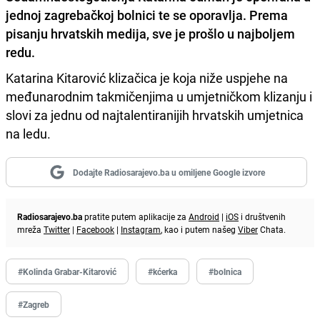
jednoj zagrebačkoj bolnici te se oporavlja
. Prema
pisanju hrvatskih medija, sve je prošlo u najboljem
redu.
Katarina Kitarović klizačica je koja niže uspjehe na
međunarodnim takmičenjima u umjetničkom klizanju i
slovi za jednu od najtalentiranijih hrvatskih umjetnica
na ledu.
Dodajte Radiosarajevo.ba u omiljene Google izvore
Radiosarajevo.ba
pratite putem aplikacije za
Android
|
iOS
i društvenih
mreža
Twitter
|
Facebook
|
Instagram
, kao i putem našeg
Viber
Chata.
#Kolinda Grabar-Kitarović
#kćerka
#bolnica
#Zagreb