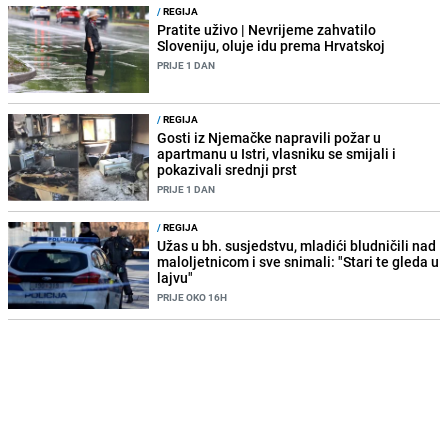
/
REGIJA
Pratite uživo | Nevrijeme zahvatilo
Sloveniju, oluje idu prema Hrvatskoj
PRIJE 1 DAN
/
REGIJA
Gosti iz Njemačke napravili požar u
apartmanu u Istri, vlasniku se smijali i
pokazivali srednji prst
PRIJE 1 DAN
/
REGIJA
Užas u bh. susjedstvu, mladići bludničili nad
maloljetnicom i sve snimali: "Stari te gleda u
lajvu"
PRIJE OKO 16H