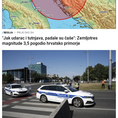
/
REGIJA
I
PRIJE OKO 5H
"Jak udarac i tutnjava, padale su čaše": Zemljotres
magnitude 3,5 pogodio hrvatsko primorje