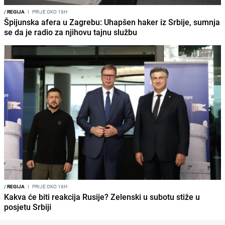
/
REGIJA
I
PRIJE OKO 16H
Špijunska afera u Zagrebu: Uhapšen haker iz Srbije, sumnja
se da je radio za njihovu tajnu službu
/
REGIJA
I
PRIJE OKO 16H
Kakva će biti reakcija Rusije? Zelenski u subotu stiže u
posjetu Srbiji