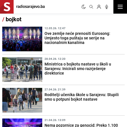
Otvor
/
bojkot
12.05.26. 12:47
Ove zemlje neće prenositi Eurosong:
Umjesto toga puštaju se serije na
nacionalnim kanalima
28.04.26. 12:20
Ministrica o bojkotu nastave u školi u
Sarajevu: Inicirali smo razrješenje
direktorice
27.04.26. 21:39
Roditelji učenika škole u Sarajevu: Stupili
smo u potpuni bojkot nastave
21.04.26. 13:09
Nema pozornice za genocid: Preko 1.100