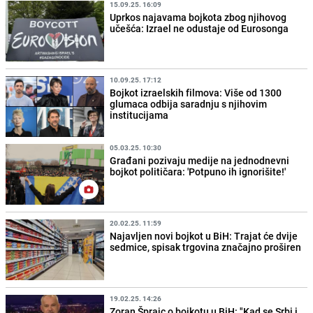
15.09.25. 16:09
Uprkos najavama bojkota zbog njihovog
učešća: Izrael ne odustaje od Eurosonga
10.09.25. 17:12
Bojkot izraelskih filmova: Više od 1300
glumaca odbija saradnju ​​s njihovim
institucijama
05.03.25. 10:30
Građani pozivaju medije na jednodnevni
bojkot političara: 'Potpuno ih ignorišite!'
20.02.25. 11:59
Najavljen novi bojkot u BiH: Trajat će dvije
sedmice, spisak trgovina značajno proširen
19.02.25. 14:26
Zoran Šprajc o bojkotu u BiH: "Kad se Srbi i