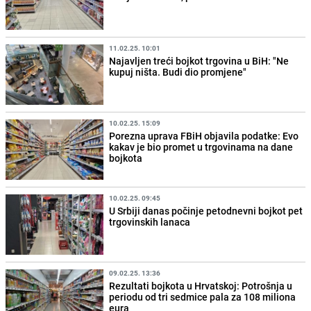
11.02.25. 10:01
Najavljen treći bojkot trgovina u BiH: "Ne
kupuj ništa. Budi dio promjene"
10.02.25. 15:09
Porezna uprava FBiH objavila podatke: Evo
kakav je bio promet u trgovinama na dane
bojkota
10.02.25. 09:45
U Srbiji danas počinje petodnevni bojkot pet
trgovinskih lanaca
09.02.25. 13:36
Rezultati bojkota u Hrvatskoj: Potrošnja u
periodu od tri sedmice pala za 108 miliona
eura