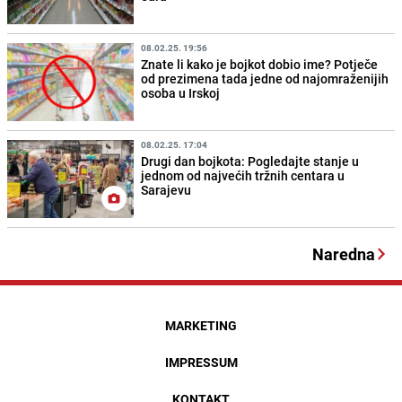
08.02.25. 19:56
Znate li kako je bojkot dobio ime? Potječe
od prezimena tada jedne od najomraženijih
osoba u Irskoj
08.02.25. 17:04
Drugi dan bojkota: Pogledajte stanje u
jednom od najvećih tržnih centara u
Sarajevu
Naredna
MARKETING
IMPRESSUM
KONTAKT