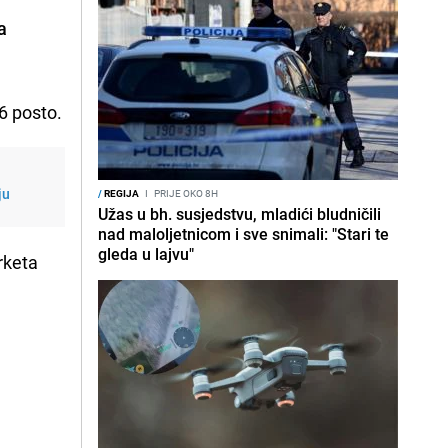
a
86 posto.
ju
/
REGIJA
I
PRIJE OKO 8H
Užas u bh. susjedstvu, mladići bludničili
nad maloljetnicom i sve snimali: "Stari te
gleda u lajvu"
rketa