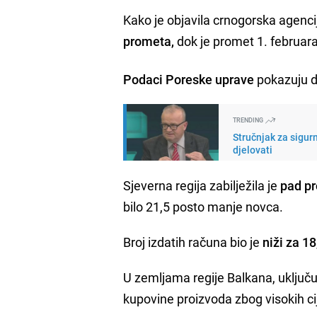
Kako je objavila crnogorska agenci
prometa,
dok je promet 1. februara,
Podaci Poreske uprave
pokazuju da
TRENDING
Stručnjak za sigur
djelovati
Sjeverna regija zabilježila je
pad pr
bilo 21,5 posto manje novca.
Broj izdatih računa bio je
niži za 18
U zemljama regije Balkana, uključu
kupovine proizvoda zbog visokih ci