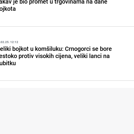
akav je bio promet u trgovinama na dane
ojkota
.02.25. 12:12
eliki bojkot u komšiluku: Crnogorci se bore
estoko protiv visokih cijena, veliki lanci na
ubitku