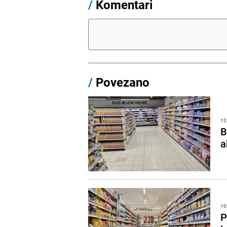
/
Komentari
/
Povezano
12
B
a
10
P