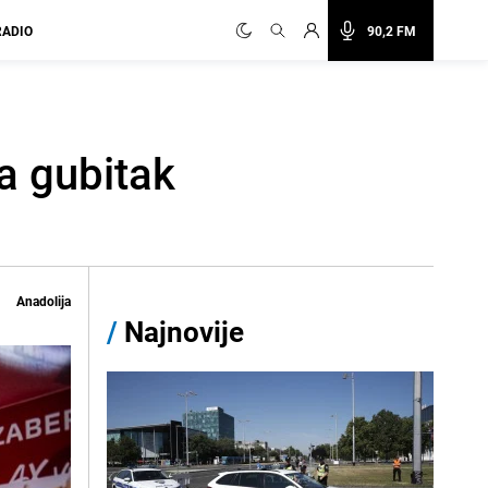
RADIO
90,2 FM
a gubitak
Anadolija
/
Najnovije