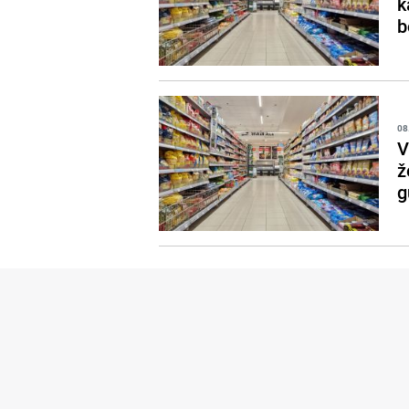
k
b
08
V
ž
g