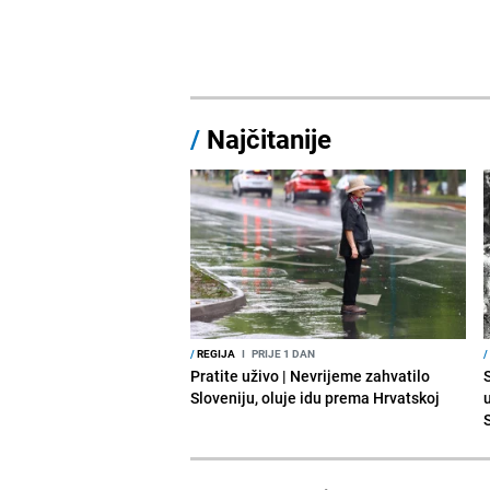
/
Najčitanije
/
REGIJA
I
PRIJE 1 DAN
/
Pratite uživo | Nevrijeme zahvatilo
Sloveniju, oluje idu prema Hrvatskoj