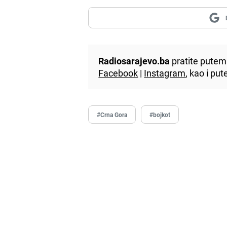
Radiosarajevo.ba
pratite putem 
Facebook
|
Instagram
, kao i p
#Crna Gora
#bojkot