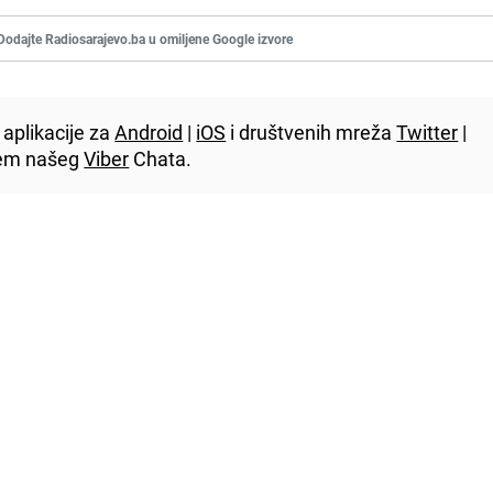
Dodajte Radiosarajevo.ba u omiljene Google izvore
aplikacije za
Android
|
iOS
i društvenih mreža
Twitter
|
utem našeg
Viber
Chata.