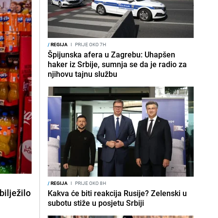
/
REGIJA
I
PRIJE OKO 7H
Špijunska afera u Zagrebu: Uhapšen
haker iz Srbije, sumnja se da je radio za
njihovu tajnu službu
/
REGIJA
I
PRIJE OKO 8H
bilježilo
Kakva će biti reakcija Rusije? Zelenski u
subotu stiže u posjetu Srbiji