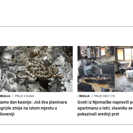
REGIJA
I
PRIJE 2 DANA
/
REGIJA
I
PRIJE OKO 17H
Samo dan kasnije: Još dva planinara
Gosti iz Njemačke napravili p
ugrizle zmije na istom mjestu u
apartmanu u Istri, vlasniku se 
Sloveniji
pokazivali srednji prst