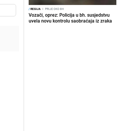
/
REGIJA
I
PRIJE OKO 8H
Vozači, oprez: Policija u bh. susjedstvu
uvela novu kontrolu saobraćaja iz zraka