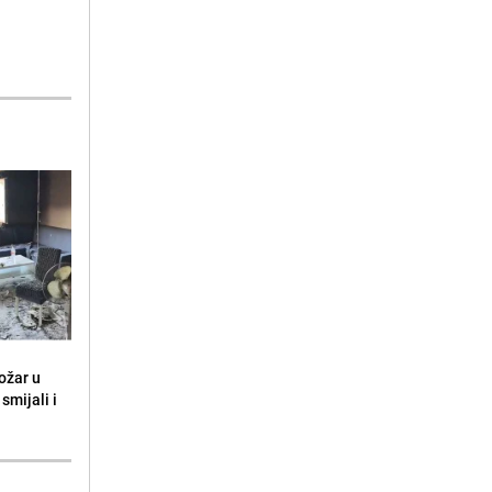
ožar u
smijali i