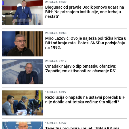
24.03.25. 12:39
Bjegunac od pravde Dodik ponovo udara na
BiH: 'Ne priznajem institucije, one trebaju
nestati'
24.03.25. 10:53
Miro Lazović: Ovo je najteža politička kriza u
BiH od kraja rata. Potezi SNSD-a podsjećaju
na 1992.
24.03.25. 07:12
Crnadak najavio diplomatsku ofanzivu:
'Započinjem aktivnosti za očuvanje RS'
18.03.25. 16:27
Rezolucija o napadu na ustavni poredak BiH
nije dobila entitetsku većinu: Šta slijedi?
16.03.25. 16:47
Tegeltija provocira i prijeti: 'BiH u RS ima