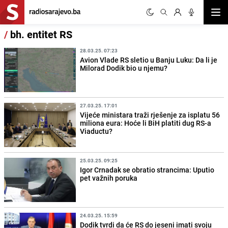
Otvor
/
bh. entitet RS
28.03.25. 07:23
Avion Vlade RS sletio u Banju Luku: Da li je
Milorad Dodik bio u njemu?
27.03.25. 17:01
Vijeće ministara traži rješenje za isplatu 56
miliona eura: Hoće li BiH platiti dug RS-a
Viaductu?
25.03.25. 09:25
Igor Crnadak se obratio strancima: Uputio
pet važnih poruka
24.03.25. 15:59
Dodik tvrdi da će RS do jeseni imati svoju