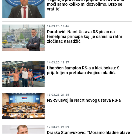
moći samo koliko mi dozvolimo. Brzo se
vratite'
14.03.25. 18:46
Duratović: Nacrt Ustava RS pisan na
temeljima principa koji je osmislio ratni
zločinac Karadžić
14.03.25. 18:37
Uhapšen šampion RS-a u kick boksu: S
prijateljem pretukao dvojicu mladića
13.03.25. 21:35
NSRS usvojila Nacrt novog ustava RS-a
12.03.25. 21:09
Draško Stanivuković: "Moramo hladne glave