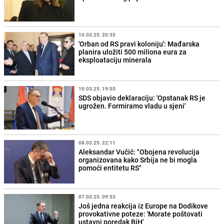
10.03.25. 20:35
'Orban od RS pravi koloniju': Mađarska
planira uložiti 500 miliona eura za
eksploataciju minerala
10.03.25. 19:55
SDS objavio deklaraciju: 'Opstanak RS je
ugrožen. Formiramo vladu u sjeni'
08.03.25. 22:11
Aleksandar Vučić: "Obojena revolucija
organizovana kako Srbija ne bi mogla
pomoći entitetu RS"
07.03.25. 09:53
Još jedna reakcija iz Europe na Dodikove
provokativne poteze: 'Morate poštovati
ustavni poredak BiH'