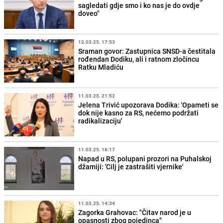
sagledati gdje smo i ko nas je do ovdje
doveo"
12.03.25. 17:53
Sraman govor: Zastupnica SNSD-a čestitala
rođendan Dodiku, ali i ratnom zločincu
Ratku Mladiću
11.03.25. 21:52
Jelena Trivić upozorava Dodika: 'Opameti se
dok nije kasno za RS, nećemo podržati
radikalizaciju'
11.03.25. 16:17
Napad u RS, polupani prozori na Puhalskoj
džamiji: 'Cilj je zastrašiti vjernike'
11.03.25. 14:34
Zagorka Grahovac: "Čitav narod je u
opasnosti zbog pojedinca"