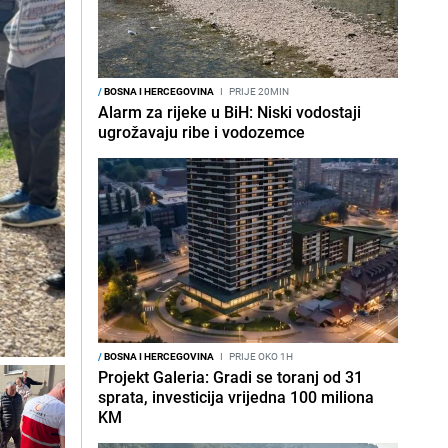
/
BOSNA I HERCEGOVINA
I
PRIJE 20MIN
Alarm za rijeke u BiH: Niski vodostaji
ugrožavaju ribe i vodozemce
/
BOSNA I HERCEGOVINA
I
PRIJE OKO 1H
Projekt Galeria: Gradi se toranj od 31
sprata, investicija vrijedna 100 miliona
KM