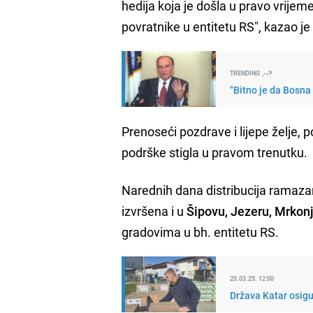
hedija koja je došla u pravo vrije
povratnike u entitetu RS", kazao je
TRENDING
"Bitno je da Bosna
Prenoseći pozdrave i lijepe želje, p
podrške stigla u pravom trenutku.
Narednih dana distribucija ramaz
izvršena i u
Šipovu, Jezeru, Mrkon
gradovima u bh. entitetu RS.
20.03.25. 12:00
Država Katar osig