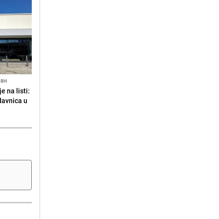
18H
 na listi:
odavnica u