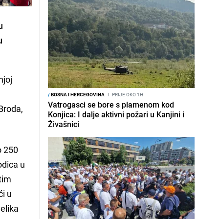
u
u
joj
/
BOSNA I HERCEGOVINA
I
PRIJE OKO 1H
Vatrogasci se bore s plamenom kod
Broda,
Konjica: I dalje aktivni požari u Kanjini i
Živašnici
o 250
odica u
stim
ći u
elika