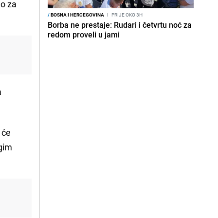
no za
/
BOSNA I HERCEGOVINA
I
PRIJE OKO 3H
Borba ne prestaje: Rudari i četvrtu noć za
redom proveli u jami
a
 će
gim