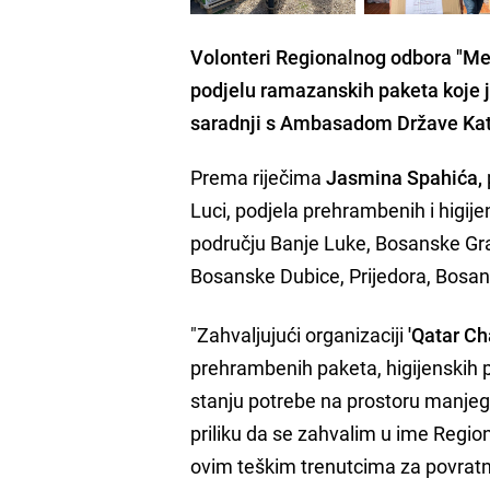
Volonteri Regionalnog odbora "Mer
podjelu ramazanskih paketa koje j
saradnji s Ambasadom Države Kata
Prema riječima
Jasmina Spahića,
Luci, podjela prehrambenih i higije
području Banje Luke, Bosanske Gra
Bosanske Dubice, Prijedora, Bosa
"Zahvaljujući organizaciji
'Qatar Cha
prehrambenih paketa, higijenskih 
stanju potrebe na prostoru manjeg b
priliku da se zahvalim u ime Regi
ovim teškim trenutcima za povratn