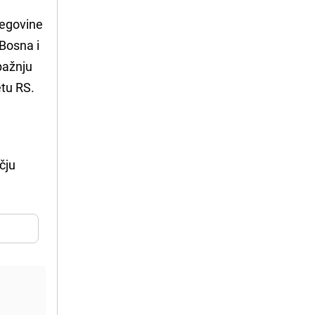
cegovine
Bosna i
pažnju
tu RS.
čju