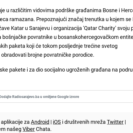
uje u različitim vidovima podrške građanima Bosne i Her
a ramazana. Prepoznajući značaj trenutka u kojem se 
e Katar u Sarajevu i organizacija 'Qatar Charity' svoju 
na bošnjačke povratnike u bosanskohercegovačkom entite
kih paketa koji će tokom posljednje trećine svetog
bradovati brojne povratničke porodice.
ske pakete i za dio socijalno ugroženih građana na podru
Dodajte Radiosarajevo.ba u omiljene Google izvore
aplikacije za
Android
|
iOS
i društvenih mreža
Twitter
|
utem našeg
Viber
Chata.