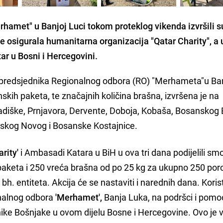
hamet" u Banjoj Luci tokom proteklog vikenda izvršili s
e osigurala humanitarna organizacija "Qatar Charity", a 
r u Bosni i Hercegovini.
predsjednika Regionalnog odbora (RO) "Merhameta"u Ban
nskih paketa, te značajnih količina brašna, izvršena je na
diške, Prnjavora, Dervente, Doboja, Kobaša, Bosanskog 
nskog Novog i Bosanske Kostajnice.
rity'
i Ambasadi Katara u BiH u ova tri dana podijelili sm
paketa i 250 vreća brašna od po 25 kg za ukupno 250 por
h. entiteta. Akcija će se nastaviti i narednih dana. Kori
onalnog odbora
'Merhamet',
Banja Luka, na podršci i pomo
ike Bošnjake u ovom dijelu Bosne i Hercegovine. Ovo je v