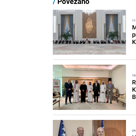
/
Povezano
11
M
p
K
10
R
K
B
29