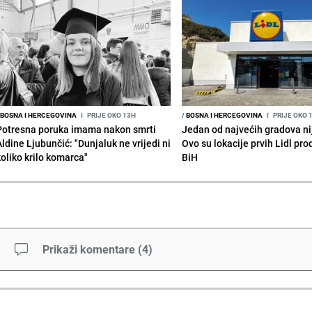
BOSNA I HERCEGOVINA
I
PRIJE OKO 13H
/
BOSNA I HERCEGOVINA
I
PRIJE OKO 
Potresna poruka imama nakon smrti
Jedan od najvećih gradova nije
Aldine Ljubunčić: "Dunjaluk ne vrijedi ni
Ovo su lokacije prvih Lidl pr
koliko krilo komarca"
BiH
Prikaži komentare
(
4
)