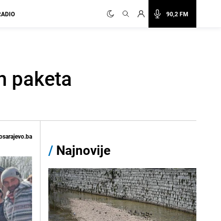
RADIO
90,2 FM
h paketa
osarajevo.ba
/
Najnovije