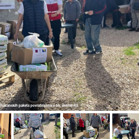
amazanskih paketa povratnicima u bh. entitet RS