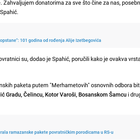
me. Zahvaljujem donatorima za sve što čine za nas, poseb
 Spahić.
 opstane": 101 godina od rođenja Alije Izetbegovića
ovratnici su, dodao je Spahić, poručili kako je ovakva vrst
anskih paketa putem "Merhametovih" osnovnih odbora bit
jić Gradu, Čelincu, Kotor Varoši, Bosanskom Šamcu
i dru
urala ramazanske pakete povratničkim porodicama u RS-u