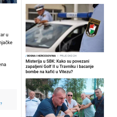
ar u
njačke
/
BOSNA I HERCEGOVINA
I
PRIJE OKO 2H
Misterija u SBK: Kako su povezani
ena
zapaljeni Golf II u Travniku i bacanje
bombe na kafić u Vitezu?
j?