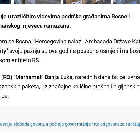
uje u različitim vidovima podrške građanima Bosne i
manskog mjeseca ramazana.
jem se Bosna i Hercegovina nalazi, Ambasada Države Kat
ity"
svoju pažnju su ove godine posebno usmjerili na boš
kom entitetu RS.
(RO) "Merhamet" Banja Luka,
narednih dana bit će izvrš
azanskih paketa, uz značajne količine brašna i higijenskih
ice.
restaje sloboda govora, a počinje govor mržnje? Ko odgovara za sadrža