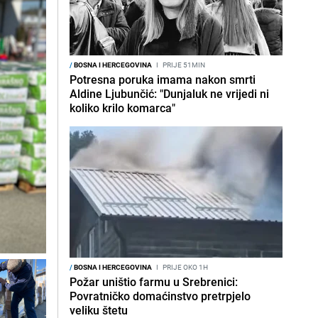
/
BOSNA I HERCEGOVINA
I
PRIJE 51MIN
Potresna poruka imama nakon smrti
Aldine Ljubunčić: "Dunjaluk ne vrijedi ni
koliko krilo komarca"
/
BOSNA I HERCEGOVINA
I
PRIJE OKO 1H
Požar uništio farmu u Srebrenici:
Povratničko domaćinstvo pretrpjelo
veliku štetu