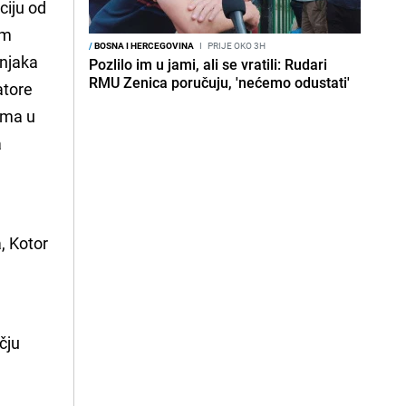
ciju od
om
/
BOSNA I HERCEGOVINA
I
PRIJE OKO 3H
šnjaka
Pozlilo im u jami, ali se vratili: Rudari
RMU Zenica poručuju, 'nećemo odustati'
atore
ima u
a
a
, Kotor
čju