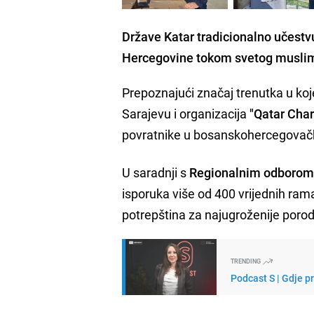
Države Katar tradicionalno učestv
Hercegovine tokom svetog musli
Prepoznajući značaj trenutka u ko
Sarajevu i organizacija
"Qatar Char
povratnike u bosanskohercegovač
U saradnji s
Regionalnim odborom 
isporuka više od 400 vrijednih ram
potrepština za najugroženije porod
TRENDING
Podcast S | Gdje p