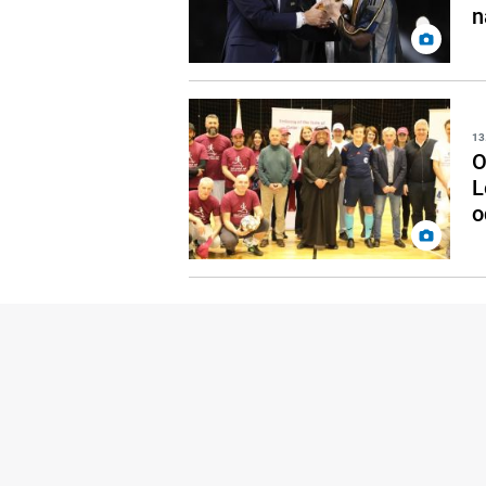
n
13
O
L
o