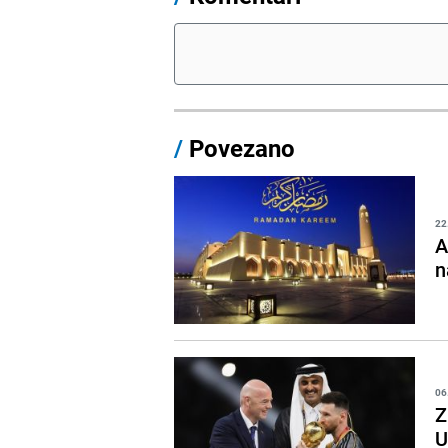
/
Povezano
22
A
n
06
Z
U