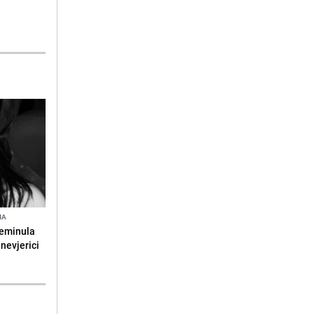
NA
reminula
 nevjerici