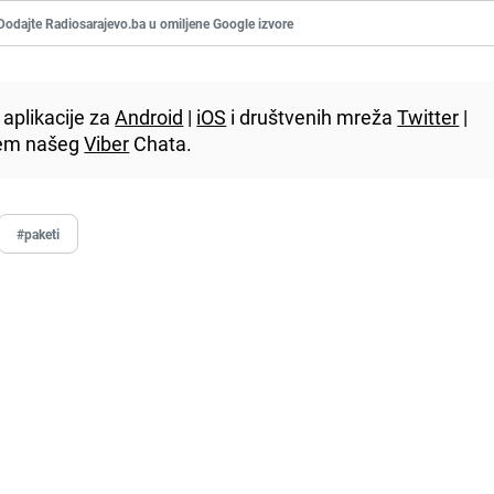
Dodajte Radiosarajevo.ba u omiljene Google izvore
aplikacije za
Android
|
iOS
i društvenih mreža
Twitter
|
utem našeg
Viber
Chata.
#paketi