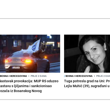
BOSNA I HERCEGOVINA
I
PRIJE 2 DANA
/
BOSNA I HERCEGOVINA
I
PRIJE 2 DA
Nastavak provokacija: MUP RS oduzeo
Tuga potresla grad na Uni: P
zastavu s ljiljanima i sankcionisao
Lejla Muhić (39), sugrađani u
vozača iz Bosanskog Novog