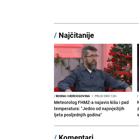
/
Najčitanije
/
BOSNA I HERCEGOVINA
I
PRIJE OKO 12H
/
Meteorolog FHMZ-a najavio kišu i pad
temperatura: "Jedno od najsvježijih
ljeta posljednjih godina"
/
Komentari