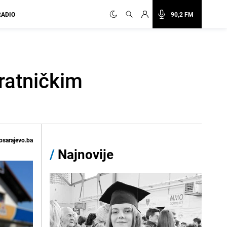
RADIO
90,2 FM
ratničkim
osarajevo.ba
/
Najnovije