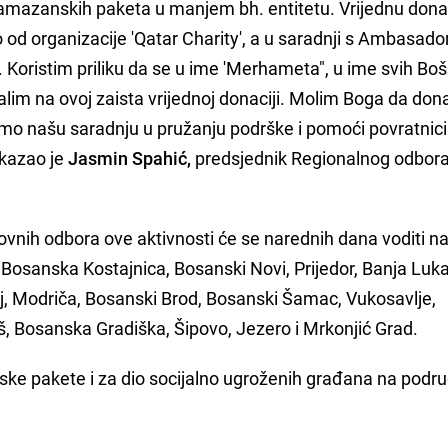
e ramazanskih paketa u manjem bh. entitetu. Vrijednu dona
od organizacije 'Qatar Charity', a u saradnji s Ambasad
. Koristim priliku da se u ime 'Merhameta", u ime svih Bo
alim na ovoj zaista vrijednoj donaciji. Molim Boga da don
vimo našu saradnju u pružanju podrške i pomoći povratnic
kazao je
Jasmin Spahić,
predsjednik Regionalnog odbor
vnih odbora ove aktivnosti će se narednih dana voditi n
Bosanska Kostajnica, Bosanski Novi, Prijedor, Banja Luka
oj, Modriča, Bosanski Brod, Bosanski Šamac, Vukosavlje,
, Bosanska Gradiška, Šipovo, Jezero i Mrkonjić Grad.
ske pakete i za dio socijalno ugroženih građana na podru