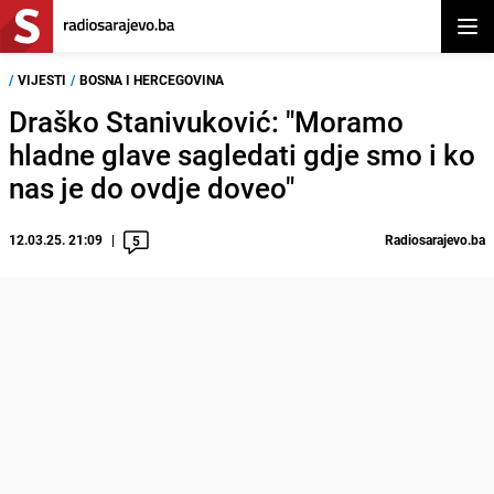
Otvor
/
VIJESTI
/
BOSNA I HERCEGOVINA
Draško Stanivuković: "Moramo
hladne glave sagledati gdje smo i ko
nas je do ovdje doveo"
12.03.25. 21:09
Radiosarajevo.ba
5