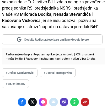
saznala da je Tužilaštvo BiH izdalo nalog za privođenje
predsjednika RS, predsjednika NSRS i predsjednika
Vlade RS
Milorada Dodika
,
Nenada Stevandića
i
Radovana Viškovića
jer se nisu odazvali pozivu na
saslušanje u istrazi “napad na ustavni poredak BiH”.
Dodajte Radiosarajevo.ba u omiljene Google izvore
Radiosarajevo.ba
pratite putem aplikacije za
Android
|
iOS
i društvenih
mreža
Twitter
|
Facebook
|
Instagram
, kao i putem našeg
Viber
Chata.
#Draško Stanivuković
#Bosna i Hercegovina
#bh. entitet RS