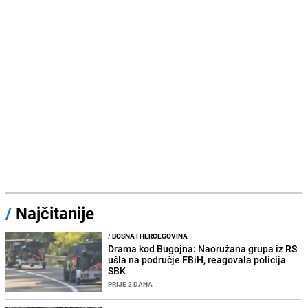
/
Najčitanije
/
BOSNA I HERCEGOVINA
Drama kod Bugojna: Naoružana grupa iz RS
ušla na područje FBiH, reagovala policija
SBK
PRIJE 2 DANA