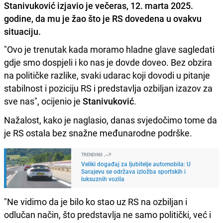
Stanivuković izjavio je večeras, 12. marta 2025.
godine, da mu je žao što je RS dovedena u ovakvu
situaciju.
"Ovo je trenutak kada moramo hladne glave sagledati
gdje smo dospjeli i ko nas je dovde doveo. Bez obzira
na političke razlike, svaki udarac koji dovodi u pitanje
stabilnost i poziciju RS i predstavlja ozbiljan izazov za
sve nas", ocijenio je
Stanivuković
.
Nažalost, kako je naglasio, danas svjedočimo tome da
je RS ostala bez snažne međunarodne podrške.
TRENDING
Veliki događaj za ljubitelje automobila: U
Sarajevu se održava izložba sportskih i
luksuznih vozila
"Ne vidimo da je bilo ko stao uz RS na ozbiljan i
odlučan način, što predstavlja ne samo politički, već i