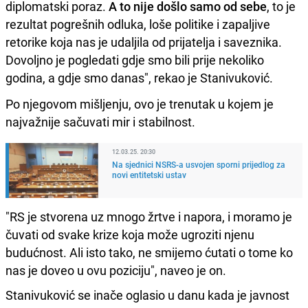
diplomatski poraz.
A to nije došlo samo od sebe
, to je
rezultat pogrešnih odluka, loše politike i zapaljive
retorike koja nas je udaljila od prijatelja i saveznika.
Dovoljno je pogledati gdje smo bili prije nekoliko
godina, a gdje smo danas", rekao je Stanivuković.
Po njegovom mišljenju, ovo je trenutak u kojem je
najvažnije sačuvati mir i stabilnost.
12.03.25. 20:30
Na sjednici NSRS-a usvojen sporni prijedlog za
novi entitetski ustav
"RS je stvorena uz mnogo žrtve i napora, i moramo je
čuvati od svake krize koja može ugroziti njenu
budućnost. Ali isto tako, ne smijemo ćutati o tome ko
nas je doveo u ovu poziciju", naveo je on.
Stanivuković se inače oglasio u danu kada je javnost