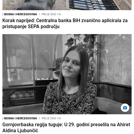
/
BOSNA I HERCEGOVINA
I
PRIJE OKO 1H
Korak naprijed: Centralna banka BiH zvanično aplicirala za
pristupanje SEPA području
/
BOSNA I HERCEGOVINA
I
PRIJE OKO 1H
Gornjovrbaska regija tuguje: U 29. godini preselila na Ahiret
Aldina Ljubunčić