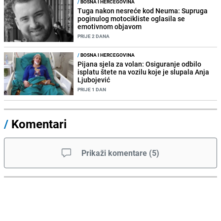
/
BOSNA I HERCEGOVINA
Tuga nakon nesreće kod Neuma: Supruga
poginulog motocikliste oglasila se
emotivnom objavom
PRIJE 2 DANA
/
BOSNA I HERCEGOVINA
Pijana sjela za volan: Osiguranje odbilo
isplatu štete na vozilu koje je slupala Anja
Ljubojević
PRIJE 1 DAN
/
Komentari
Prikaži komentare
(
5
)