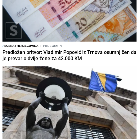
/
BOSNA I HERCEGOVINA
I
PRIJE 46MIN
Predložen pritvor: Vladimir Popović iz Trnova osumnjičen da
je prevario dvije žene za 42.000 KM