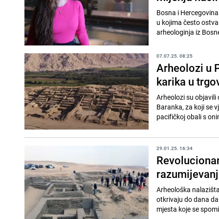
Bosna i Hercegovina j
u kojima često ostvar
arheologinja iz Bosne
07.07.25. 08:25
Arheolozi u P
karika u trgov
Arheolozi su objavili
Baranka, za koji se v
pacifičkoj obali s oni
29.01.25. 16:34
Revolucionar
razumijevanj
Arheološka nalazišta
otkrivaju do dana dana
mjesta koje se spominj