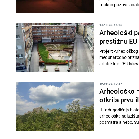
i nakon pažljive anali
14.10.25. 16:05
Arheološki pa
prestižnu EU
Projekt Arheološkog p
međunarodno priznan
arhitekturu "EU Mies
19.09.25. 10:27
Arheološko na
otkrila prvu 
Hiljadugodišnja hist
arheološka nalazišta 
posmatrala nebo, Sunc