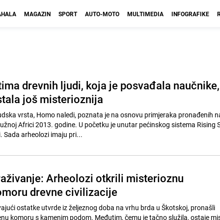
HALA
MAGAZIN
SPORT
AUTO-MOTO
MULTIMEDIA
INFOGRAFIKE
ima drevnih ljudi, koja je posvađala naučnike,
tala još misterioznija
udska vrsta, Homo naledi, poznata je na osnovu primjeraka pronađenih 
Južnoj Africi 2013. godine. U početku je unutar pećinskog sistema Rising 
 Sada arheolozi imaju pri...
aživanje: Arheolozi otkrili misterioznu
oru drevne civilizacije
ajući ostatke utvrde iz željeznog doba na vrhu brda u Škotskoj, pronašli
 komoru s kamenim podom. Međutim, čemu je tačno služila, ostaje mist