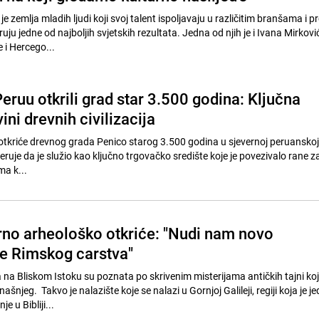
e zemlja mladih ljudi koji svoj talent ispoljavaju u različitim branšama i 
uju jedne od najboljih svjetskih rezultata. Jedna od njih je i Ivana Mirković
 i Hercego...
eruu otkrili grad star 3.500 godina: Ključna
ini drevnih civilizacija
 otkriće drevnog grada Penico starog 3.500 godina u sjevernoj peruanskoj 
jeruje da je služio kao ključno trgovačko središte koje je povezivalo rane z
ma k...
no arheološko otkriće: "Nudi nam novo
e Rimskog carstva"
 na Bliskom Istoku su poznata po skrivenim misterijama antičkih tajni koj
šnjeg. Takvo je nalazište koje se nalazi u Gornjoj Galileji, regiji koja je j
e u Bibliji...