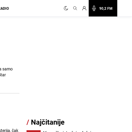
RADIO
90,2 FM
na samo
Star
/
Najčitanije
erija, čak