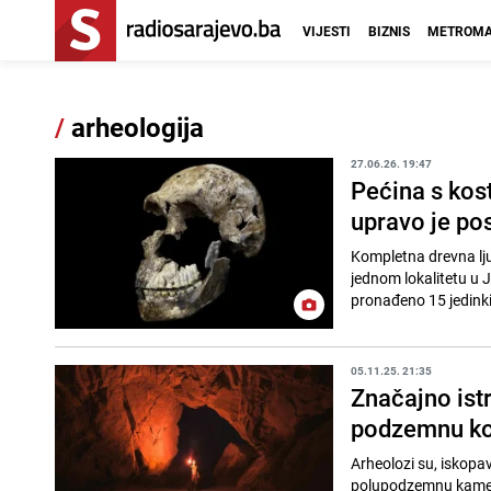
VIJESTI
BIZNIS
METROMA
/
arheologija
27.06.26. 19:47
Pećina s kost
upravo je pos
Kompletna drevna lj
jednom lokalitetu u 
pronađeno 15 jedinki.
05.11.25. 21:35
Značajno istr
podzemnu kom
Arheolozi su, iskopav
polupodzemnu kamenu