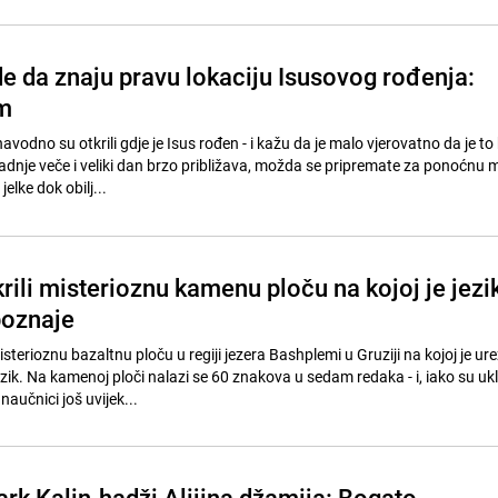
de da znaju pravu lokaciju Isusovog rođenja:
m
avodno su otkrili gdje je Isus rođen - i kažu da je malo vjerovatno da je to
dnje veče i veliki dan brzo približava, možda se pripremate za ponoćnu mi
elke dok obilj...
rili misterioznu kamenu ploču na kojoj je jezi
poznaje
misterioznu bazaltnu ploču u regiji jezera Bashplemi u Gruziji na kojoj je ur
ik. Na kamenoj ploči nalazi se 60 znakova u sedam redaka - i, iako su uk
aučnici još uvijek...
rk Kalin-hadži Alijina džamija: Bogato