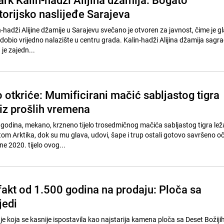
storijsko naslijeđe Sarajeva
-hadži Alijine džamije u Sarajevu svečano je otvoren za javnost, čime je g
dobio vrijedno nalazište u centru grada. Kalin-hadži Alijina džamija sagra
 je zajedn...
 otkriće: Mumificirani mačić sabljastog tigra
 iz prošlih vremena
0 godina, mekano, krzneno tijelo trosedmičnog mačića sabljastog tigra leža
om Arktika, dok su mu glava, udovi, šape i trup ostali gotovo savršeno o
e 2020. tijelo ovog...
efakt od 1.500 godina na prodaju: Ploča sa
jedi
e koja se kasnije ispostavila kao najstarija kamena ploča sa Deset Božiji