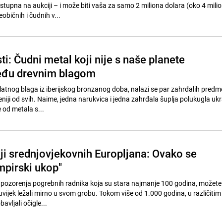
ostupna na aukciji – i može biti vaša za samo 2 miliona dolara (oko 4 mili
običnih i čudnih v...
ti: Čudni metal koji nije s naše planete
đu drevnim blagom
latnog blaga iz iberijskog bronzanog doba, nalazi se par zahrđalih predme
eniji od svih. Naime, jedna narukvica i jedna zahrđala šuplja polukugla u
 od metala s...
aji srednjovjekovnih Europljana: Ovako se
mpirski ukop"
pozorenja pogrebnih radnika koja su stara najmanje 100 godina, možete 
vijek ležali mirno u svom grobu. Tokom više od 1.000 godina, u različitim
avljali očigle...