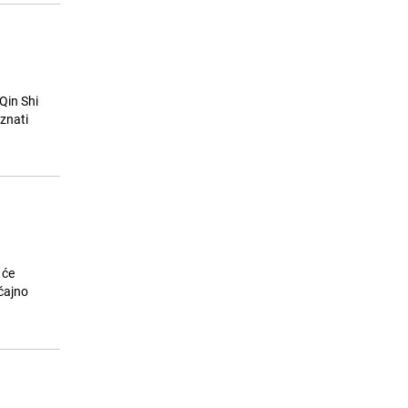
Qin Shi
znati
 će
čajno