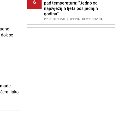
6
pad temperatura: "Jedno od
najsvježijih ljeta posljednjih
godina"
PRIJE OKO 15H
|
BOSNA I HERCEGOVINA
padnoj
Agić kritizira političare u Bugojnu:
7
e dok se
Zbog straha od HDZ-a niko Vučiću
nije rekao istinu o Čipuljiću
PRIJE 2 DANA
|
TEME
Znate li šta Dino Merlin pojede prije
8
izlaska na scenu? Njegov ritual
iznenadio mnoge
PRIJE 2 DANA
|
SHOWBIZ
Stručnjaci upozoravaju: Izrael ulaže
romade
9
milione kako bi utjecao na
čera. Iako
odgovore ChatGPT-a o Gazi
PRIJE 1 DAN
|
SVIJET
Nastavak provokacija: MUP RS
10
oduzeo zastavu s ljiljanima i
sankcionisao vozača iz Bosanskog
Novog
PRIJE 2 DANA
|
BOSNA I HERCEGOVINA