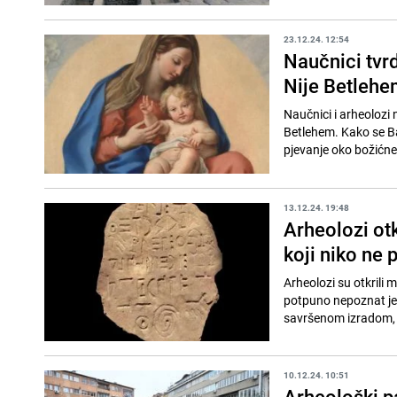
23.12.24. 12:54
Naučnici tvr
Nije Betlehe
Naučnici i arheolozi n
Betlehem. Kako se Ba
pjevanje oko božićne j
13.12.24. 19:48
Arheolozi otk
koji niko ne 
Arheolozi su otkrili 
potpuno nepoznat jez
savršenom izradom, n
10.12.24. 10:51
Arheološki pa