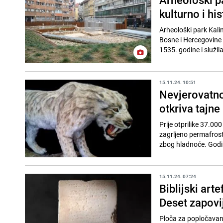
kulturno i hi
Arheološki park Kalin
Bosne i Hercegovine 
1535. godine i služila
15.11.24. 10:51
Nevjerovatno
otkriva tajne
Prije otprilike 37.00
zagrljeno permafrost
zbog hladnoće. Godin
15.11.24. 07:24
Biblijski art
Deset zapovi
Ploča za popločavanj