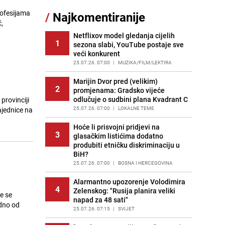
profesijama
/
Najkomentiranije
Cijela regija čeka njegovu
,
11
progonozu: Poznati meteorolog
najavljuje veću promjenu vremena
Netflixov model gledanja cijelih
1
sezona slabi, YouTube postaje sve
PRIJE OKO 10H
|
REGIJA
veći konkurent
Tajna savršenog makedonskog
25.07.26. 07:00
|
MUZIKA/FILM/LEKTIRA
12
ajvara: Stari recept za kremast i
bogat okus
Marijin Dvor pred (velikim)
2
promjenama: Gradsko vijeće
PRIJE 2 DANA
|
RECEPTI
odlučuje o sudbini plana Kvadrant C
provinciji
Borba trajala satima: Pogledajte
25.07.26. 07:00
|
LOKALNE TEME
ajednice na
13
'grdosiju' od skoro tri metra koju su
braća izvukla iz mora
Hoće li prisvojni pridjevi na
3
glasačkim listićima dodatno
PRIJE 2 DANA
|
SVIJET
produbiti etničku diskriminaciju u
BiH?
Gosti iz Njemačke napravili požar u
14
apartmanu u Istri, vlasniku se
25.07.26. 07:00
|
BOSNA I HERCEGOVINA
smijali i pokazivali srednji prst
Alarmantno upozorenje Volodimira
PRIJE 1 DAN
|
REGIJA
4
Zelenskog: "Rusija planira veliki
e se
napad za 48 sati"
Očistite rernu bez hemikalija:
edno od
15
Poznata stručnjakinja dijeli savjete
25.07.26. 07:15
|
SVIJET
PRIJE 1 DAN
|
ŽIVOT I STIL