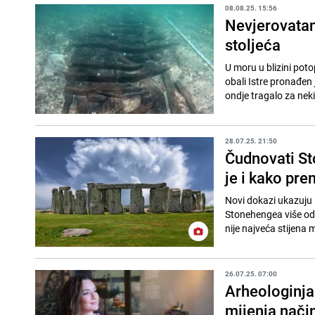
08.08.25. 15:56
Nevjerovatan
stoljeća
U moru u blizini poto
obali Istre pronađen j
ondje tragalo za neki
28.07.25. 21:50
Čudnovati St
je i kako pr
Novi dokazi ukazuju
Stonehengea više od 
nije najveća stijena 
26.07.25. 07:00
Arheologinja
mijenja nači