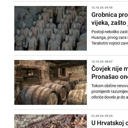
12.10.24. 09:45
Grobnica pro
vijeka, zašto
Postoji nekoliko zast
Huanga, prvog cara K
Terakotni vojnici zav
10.10.24. 08:07
Čovjek nije 
Pronašao ono
Tokom obične renovac
promijeniti razumije
otkriće dovelo je do 
21.09.24. 09:24
U Hrvatskoj 