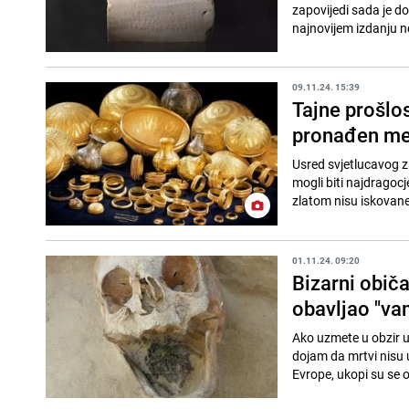
zapovijedi sada je d
najnovijem izdanju ne
09.11.24. 15:39
Tajne prošlos
pronađen me
Usred svjetlucavog z
mogli biti najdragocj
zlatom nisu iskovane
01.11.24. 09:20
Bizarni obič
obavljao "va
Ako uzmete u obzir u
dojam da mrtvi nisu u
Evrope, ukopi su se ob