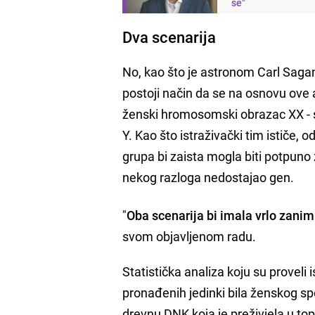
se"
Dva scenarija
No, kao što je astronom Carl Saga
postoji način da se na osnovu ove a
ženski hromosomski obrazac XX - 
Y. Kao što istraživački tim ističe,
grupa bi zaista mogla biti potpuno 
nekog razloga nedostajao gen.
"
Oba scenarija bi imala vrlo zaniml
svom objavljenom radu.
Statistička analiza koju su proveli 
pronađenih jedinki bila ženskog spo
drevnu DNK koja je preživjela u to