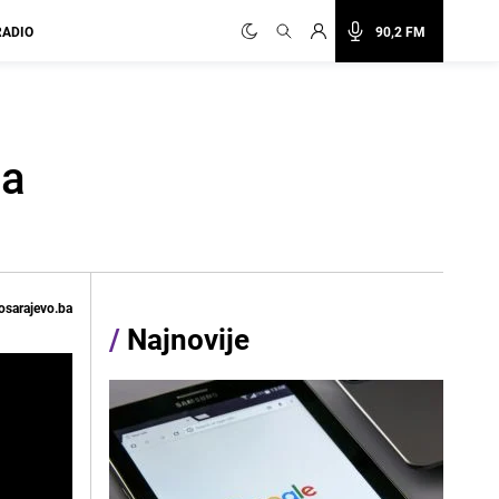
RADIO
90,2 FM
la
osarajevo.ba
/
Najnovije