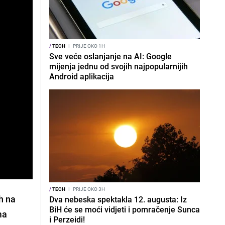
/
TECH
I
PRIJE OKO 1H
Sve veće oslanjanje na AI: Google
mijenja jednu od svojih najpopularnijih
Android aplikacija
/
TECH
I
PRIJE OKO 3H
h na
Dva nebeska spektakla 12. augusta: Iz
BiH će se moći vidjeti i pomračenje Sunca
ma
i Perzeidi!