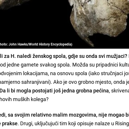
Photo: John Hawks/World History Encyclopedia)
ili za H. naledi ženskog spola, gdje su onda svi mužjaci?
i od jedne gamete svakog spola. Možda su pripadnici kult
odvojenim lokacijama, na osnovu spola (iako stručnjaci jo
 namjerno sahranjivani). Ako je ovo grobno mjesto, onda 
Da li bi mogla postojati još jedna grobna pećina
, skrive
jihovih muških kolega?
ledi, sa svojim relativno malim mozgovima, nije mogao bi
e prakse
. Drugi, uključujući tim koji opisuje nalaze u Risin