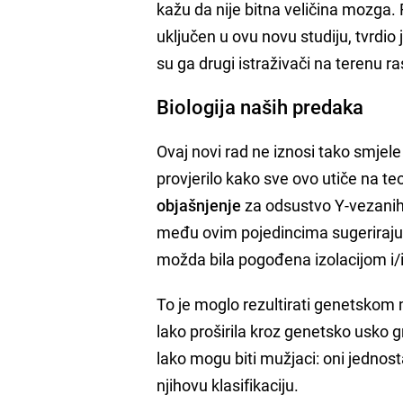
kažu da nije bitna veličina mozga. 
uključen u ovu novu studiju, tvrdio 
su ga drugi istraživači na terenu ras
Biologija naših predaka
Ovaj novi rad ne iznosi tako smjele
provjerilo kako sve ovo utiče na te
objašnjenje
za odsustvo Y-vezanih
među ovim pojedincima sugeriraju d
možda bila pogođena izolacijom i/i
To je moglo rezultirati genetskom 
lako proširila kroz genetsko usko gr
lako mogu biti mužjaci: oni jednos
njihovu klasifikaciju.