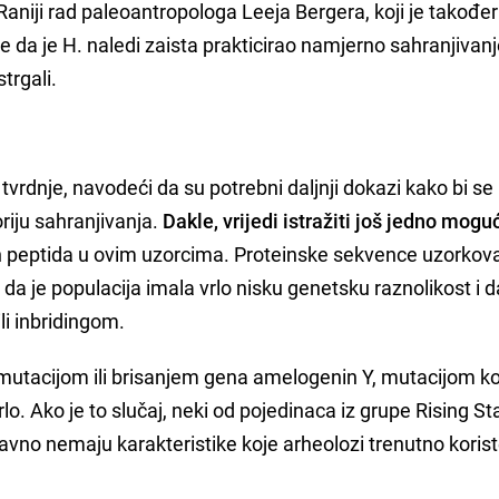
Raniji rad paleoantropologa Leeja Bergera, koji je također
je da je H. naledi zaista prakticirao namjerno sahranjivanje
trgali.
 tvrdnje, navodeći da su potrebni daljnji dokazi kako bi se
oriju sahranjivanja.
Dakle, vrijedi istražiti još jedno mogu
 peptida u ovim uzorcima. Proteinske sekvence uzorkov
a je populacija imala vrlo nisku genetsku raznolikost i d
li inbridingom.
mutacijom ili brisanjem gena amelogenin Y, mutacijom ko
lo. Ako je to slučaj, neki od pojedinaca iz grupe Rising Sta
tavno nemaju karakteristike koje arheolozi trenutno koris