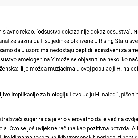
n slavno rekao, "odsustvo dokaza nije dokaz odsustva". 
nalize sazna da li su jedinke otkrivene u Rising Staru sv
samo da u uzorcima nedostaju peptidi jedinstveni za am
 odsustvo amelogenina Y može se objasniti na nekoliko nač
ženska; ili je možda mužjacima u ovoj populaciji H. naledi
jive implikacije za biologiju
i evoluciju H. naledi", piše t
istraživači sugerira da je vrlo vjerovatno da je većina ovdj
la. Ovo se još uvijek ne računa kao pozitivna potvrda. Al
plijim klimama tokom velikih vremenskih perioda, ti peptid