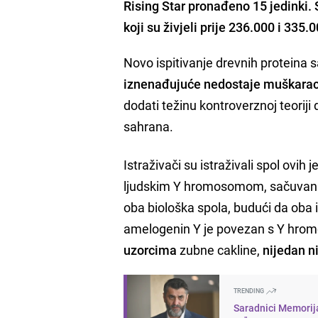
Rising Star pronađeno 15 jedinki. 
koji su živjeli prije 236.000 i 335.
Novo ispitivanje drevnih proteina
iznenađujuće nedostaje muškara
dodati težinu kontroverznoj teoriji 
sahrana.
Istraživači su istraživali spol ovih
ljudskim Y hromosomom, sačuvan u 
oba biološka spola, budući da oba
amelogenin Y je povezan s Y hro
uzorcima
zubne cakline,
nijedan n
TRENDING
Saradnici Memorija