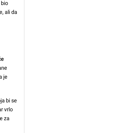
 bio
, ali da
će
ane
a je
ja bi se
r vrlo
te za