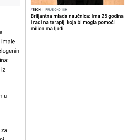
/
TECH
I
PRIJE OKO 18H
Briljantna mlada naučnica: Ima 25 godina
i radi na terapiji koja bi mogla pomoći
milionima ljudi
Ne
e imale
elogenin
ina:
 iz
im u
e
i za
ni