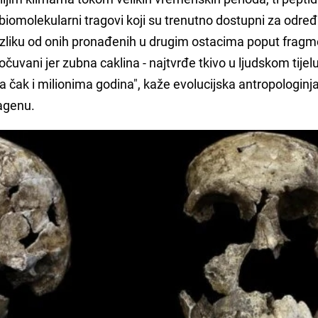
 biomolekularni tragovi koji su trenutno dostupni za određ
 razliku od onih pronađenih u drugim ostacima poput frag
 očuvani jer zubna caklina - najtvrđe tkivo u ljudskom tijelu 
iša čak i milionima godina", kaže evolucijska antropologinj
agenu.