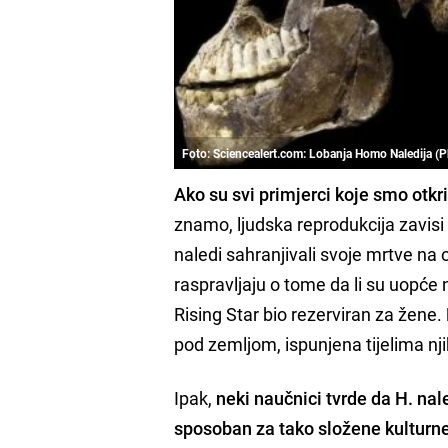
Foto: Sciencealert.com: Lobanja Homo Naledija (
Ako su svi primjerci koje smo otkr
znamo, ljudska reprodukcija zavis
naledi sahranjivali svoje mrtve na 
raspravljaju o tome da li su uopće
Rising Star bio rezerviran za žene.
pod zemljom, ispunjena tijelima n
Ipak,
neki naučnici tvrde da H. na
sposoban za tako složene kulturn