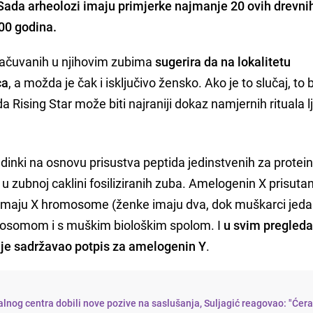
Sada arheolozi imaju primjerke najmanje 20 ovih drevnih 
000 godina.
 sačuvanih u njihovim zubima
sugerira da na lokalitetu
ca
, a možda je čak i isključivo žensko. Ako je to slučaj, to
da Rising Star može biti najraniji dokaz namjernih rituala l
 jedinki na osnovu prisustva peptida jedinstvenih za protei
zubnoj caklini fosiliziranih zuba. Amelogenin X prisutan
 imaju X hromosome (ženke imaju dva, dok muškarci jedan
mosomom i s muškim biološkim spolom. I
u svim pregled
ije sadržavao potpis za amelogenin Y
.
lnog centra dobili nove pozive na saslušanja, Suljagić reagovao: "Ćer