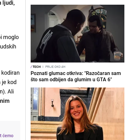
ljudi,
 bi moglo
judskih
/
TECH
I
PRIJE OKO 4H
n kodiran
Poznati glumac otkriva: "Razočaran sam
što sam odbijen da glumim u GTA 6"
 je kod
). Ali
anim
at ćemo