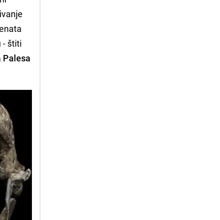
ivanje
menata
- štiti
a
Palesa