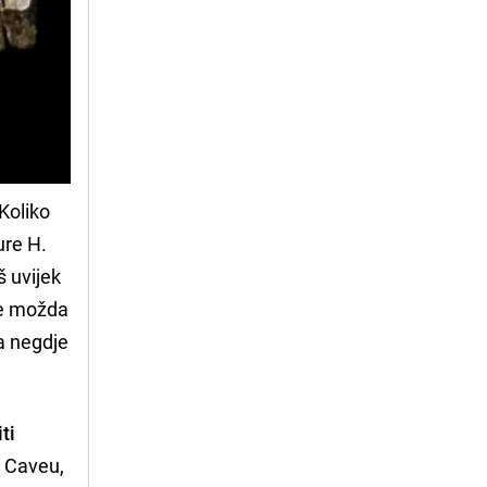
Koliko
ure H.
š uvijek
je možda
na negdje
ti
g Caveu,