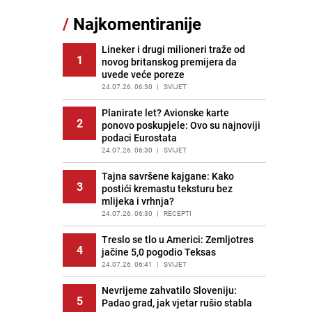
jednostavan desert bez imalo muke
/
Najkomentiranije
PRIJE 2 DANA
|
RECEPTI
Lineker i drugi milioneri traže od
Tajna savršenog makedonskog
1
12
novog britanskog premijera da
ajvara: Stari recept za kremast i
uvede veće poreze
bogat okus
24.07.26. 06:30
|
SVIJET
PRIJE 1 DAN
|
RECEPTI
Planirate let? Avionske karte
Kako izgleda travnjak stadiona
2
13
ponovo poskupjele: Ovo su najnoviji
Koševo nakon tri koncerta Dine
podaci Eurostata
Merlina
24.07.26. 06:30
|
SVIJET
PRIJE 2 DANA
|
FOTO
Tajna savršene kajgane: Kako
Njemačka istražuje slučaj
3
14
postići kremastu teksturu bez
desetočlane porodice iz BiH:
mlijeka i vrhnja?
Primaju 7.300 eura socijalne
pomoći mjesečno
24.07.26. 06:30
|
RECEPTI
PRIJE OKO 2H
|
SVIJET
Treslo se tlo u Americi: Zemljotres
4
jačine 5,0 pogodio Teksas
Ogromna potrošnja vode u dijelu
15
BiH: Inspektori krenuli u kontrole,
24.07.26. 06:41
|
SVIJET
slijede kazne
Nevrijeme zahvatilo Sloveniju:
PRIJE 2 DANA
|
BOSNA I HERCEGOVINA
5
Padao grad, jak vjetar rušio stabla