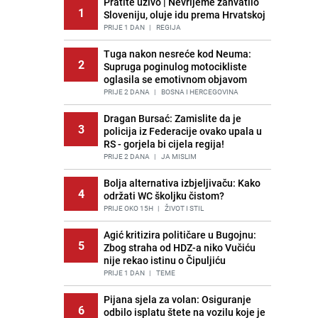
Pratite uživo | Nevrijeme zahvatilo
1
Sloveniju, oluje idu prema Hrvatskoj
PRIJE 1 DAN
|
REGIJA
Tuga nakon nesreće kod Neuma:
2
Supruga poginulog motocikliste
oglasila se emotivnom objavom
PRIJE 2 DANA
|
BOSNA I HERCEGOVINA
Dragan Bursać: Zamislite da je
3
policija iz Federacije ovako upala u
RS - gorjela bi cijela regija!
PRIJE 2 DANA
|
JA MISLIM
Bolja alternativa izbjeljivaču: Kako
4
održati WC školjku čistom?
PRIJE OKO 15H
|
ŽIVOT I STIL
Agić kritizira političare u Bugojnu:
5
Zbog straha od HDZ-a niko Vučiću
nije rekao istinu o Čipuljiću
PRIJE 1 DAN
|
TEME
Pijana sjela za volan: Osiguranje
6
odbilo isplatu štete na vozilu koje je