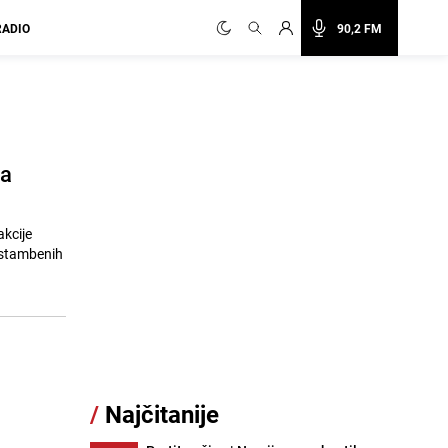
RADIO
90,2 FM
na
akcije
i stambenih
/
Najčitanije