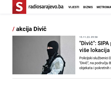
VIJESTI
BIZNIS
METROMA
/
akcija Divič
15.11.23. 09:58
"Divič": SIPA
više lokacija
Policijski službenici
"Divič", na području 
objekata i pokretnih s