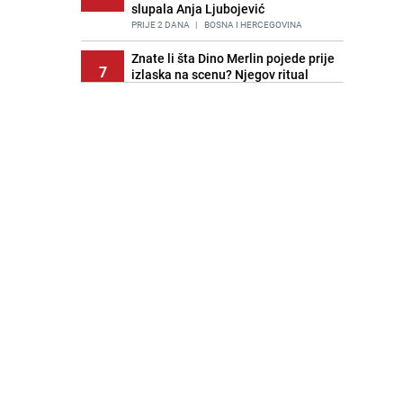
slupala Anja Ljubojević
PRIJE 2 DANA
|
BOSNA I HERCEGOVINA
Znate li šta Dino Merlin pojede prije
7
izlaska na scenu? Njegov ritual
iznenadio mnoge
PRIJE 1 DAN
|
SHOWBIZ
Akcija na Dobrinji: Specijalci MUP-a
8
KS opkolili zgradu
PRIJE 2 DANA
|
LOKALNE TEME
Nastavak provokacija: MUP RS
9
oduzeo zastavu s ljiljanima i
sankcionisao vozača iz Bosanskog
Novog
PRIJE 1 DAN
|
BOSNA I HERCEGOVINA
Pojavili su vam se mravi u kući? Bez
10
brige, ovo su najbolji načini da ih se
riješite
PRIJE 2 DANA
|
ŽIVOT I STIL
Kao iz slastičarne: Rolada od
11
čokolade i kokosa bez pečenja,