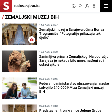
Otvor
/
ZEMALJSKI MUZEJ BIH
14.07.26. 21:07
Zemaljski muzej u Sarajevu očima Borisa
Trogrančića: "Fotografije prikazuju tek
djelić"
12.07.26. 21:30
Zanimljiva priča iz Zemaljskog: Na području
Sarajeva je nekada bilo more, nađeni su i
ostaci ajkule
02.06.26. 15:45
Federalno ministarstvo obrazovanja i nauke
izdvojilo 240.000 KM za Zemaljski muzej
BiH
08.03.26. 11:12
Predstavljen tron kraljice Jelene Grube: