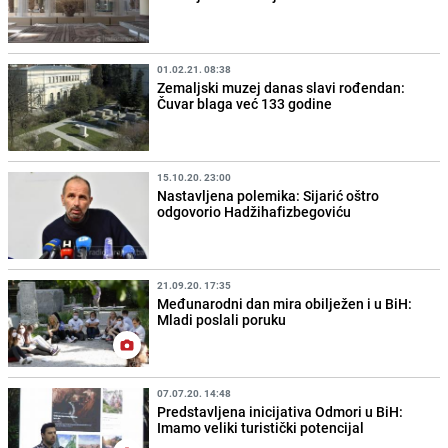
01.02.21. 08:38
Zemaljski muzej danas slavi rođendan:
Čuvar blaga već 133 godine
15.10.20. 23:00
Nastavljena polemika: Sijarić oštro
odgovorio Hadžihafizbegoviću
21.09.20. 17:35
Međunarodni dan mira obilježen i u BiH:
Mladi poslali poruku
07.07.20. 14:48
Predstavljena inicijativa Odmori u BiH:
Imamo veliki turistički potencijal