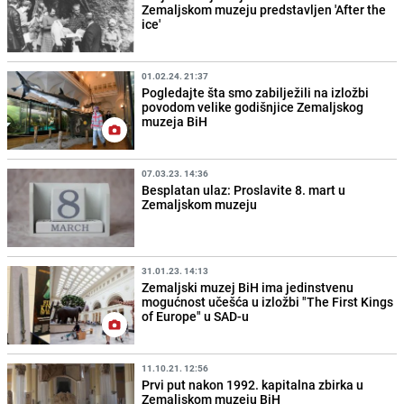
Zemaljskom muzeju predstavljen 'After the
ice'
01.02.24. 21:37
Pogledajte šta smo zabilježili na izložbi
povodom velike godišnjice Zemaljskog
muzeja BiH
07.03.23. 14:36
Besplatan ulaz: Proslavite 8. mart u
Zemaljskom muzeju
31.01.23. 14:13
Zemaljski muzej BiH ima jedinstvenu
mogućnost učešća u izložbi "The First Kings
of Europe" u SAD-u
11.10.21. 12:56
Prvi put nakon 1992. kapitalna zbirka u
Zemaljskom muzeju BiH