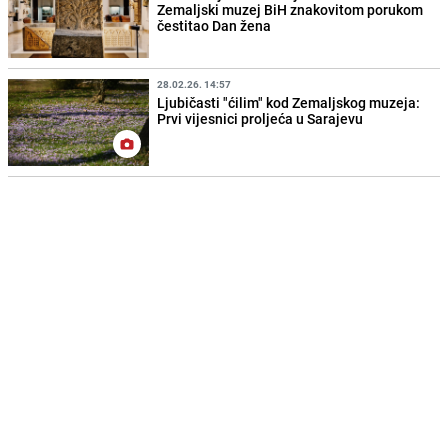
Zemaljski muzej BiH znakovitom porukom
čestitao Dan žena
28.02.26. 14:57
Ljubičasti "ćilim" kod Zemaljskog muzeja:
Prvi vijesnici proljeća u Sarajevu