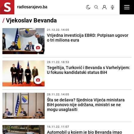
Otvor
/
Vjekoslav Bevanda
21.12.22. 14:05
Vrijedna investicija EBRD: Potpisan ugovor
o tri miliona eura
28.11.22. 18:53
Tegeltija, Turković i Bevanda s Varhelyijem:
U fokusu kandidatski status BiH
28.11.22. 14:05
Šta se dešava? Sjednica Vijeća ministara
BiH ponovo nije održana, ministri se ne
mogu usaglasiti
16.11.22. 11:07
Automobil u kojem je bio Bevanda imao