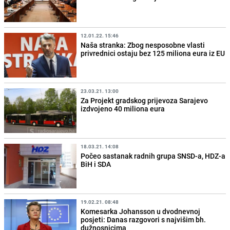
12.01.22. 15:46
Naša stranka: Zbog nesposobne vlasti
privrednici ostaju bez 125 miliona eura iz EU
23.03.21. 13:00
Za Projekt gradskog prijevoza Sarajevo
izdvojeno 40 miliona eura
18.03.21. 14:08
Počeo sastanak radnih grupa SNSD-a, HDZ-a
BiH i SDA
19.02.21. 08:48
Komesarka Johansson u dvodnevnoj
posjeti: Danas razgovori s najvišim bh.
dužnosnicima