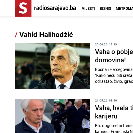
VIJESTI
BIZNIS
METROMA
/
Vahid Halihodžić
25.06.26. 12:39
Vaha o pobje
domovina!
Bosna i Hercegovina 
"Kako neću biti sret
odrastao, živio, igra
21.05.26. 09:40
Vaha, hvala t
karijeru
Bh. nogometni trener
karijeru. Francuski N