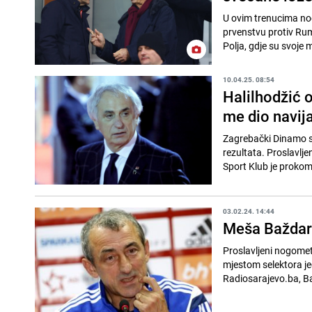
U ovim trenucima nog
prvenstvu protiv Rum
Polja, gdje su svoje m
10.04.25. 08:54
Halilhodžić 
me dio navija
Zagrebački Dinamo sm
rezultata. Proslavlje
Sport Klub je prokom
03.02.24. 14:44
Meša Baždare
Proslavljeni nogomet
mjestom selektora jed
Radiosarajevo.ba, Baž