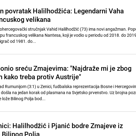
n povratak Halilhodžića: Legendarni Vaha
ncuskog velikana
ohercegovački stručnjak Vahid Halilhodžić (73) ima novi angažman. Pop
pu francuskog velikana Nantesa, koji je vodio u periodu od 2018. do 2019
 igrač od 1981. do...
donio sreću Zmajevima: "Najdraže mi je zbog
kako treba protiv Austrije"
 Rumunijom (3:1) u Zenici, fudbalska reprezentacija Bosne i Hercegovi
te došla na jedan korak od plasmana na Svjetsko prvenstvo. Uz brojna pozn
 lože Bilinog Polja bod...
ici: Halilhodžić i Pjanić bodre Zmajeve iz
 Bilinog Polja