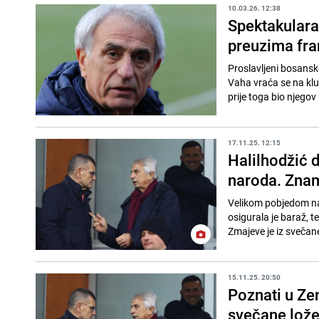
10.03.26. 12:38
Spektakulara
preuzima fra
Proslavljeni bosansk
Vaha vraća se na klu
prije toga bio njegov
17.11.25. 12:15
Halilhodžić 
naroda. Znam 
Velikom pobjedom nad
osigurala je baraž, 
Zmajeve je iz svečane
15.11.25. 20:50
Poznati u Zen
svečane lože