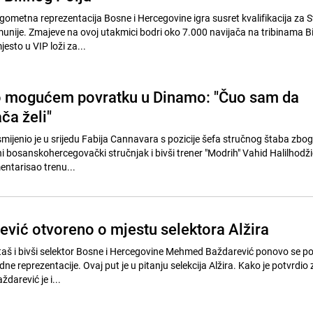
ometna reprezentacija Bosne i Hercegovine igra susret kvalifikacija za S
unije. Zmajeve na ovoj utakmici bodri oko 7.000 navijača na tribinama Bi
jesto u VIP loži za...
o mogućem povratku u Dinamo: "Čuo sam da
ča želi"
ijenio je u srijedu Fabija Cannavara s pozicije šefa stručnog štaba zbog
ni bosanskohercegovački stručnjak i bivši trener "Modrih" Vahid Halilhodži
entarisao trenu...
vić otvoreno o mjestu selektora Alžira
aš i bivši selektor Bosne i Hercegovine Mehmed Baždarević ponovo se po
ne reprezentacije. Ovaj put je u pitanju selekcija Alžira. Kako je potvrdio 
darević je i...