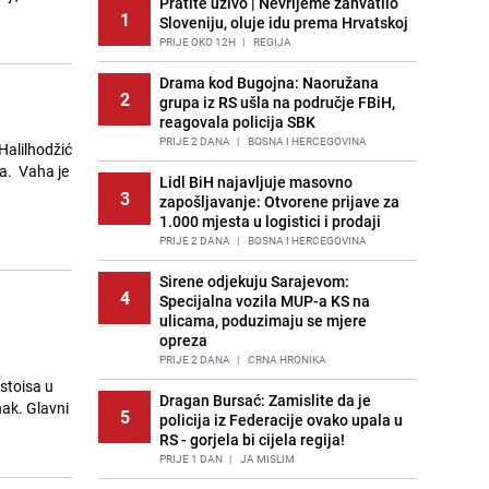
Pratite uživo | Nevrijeme zahvatilo
1
Sloveniju, oluje idu prema Hrvatskoj
PRIJE OKO 12H
|
REGIJA
Drama kod Bugojna: Naoružana
2
grupa iz RS ušla na područje FBiH,
reagovala policija SBK
PRIJE 2 DANA
|
BOSNA I HERCEGOVINA
Halilhodžić
ja. Vaha je
Lidl BiH najavljuje masovno
3
zapošljavanje: Otvorene prijave za
1.000 mjesta u logistici i prodaji
PRIJE 2 DANA
|
BOSNA I HERCEGOVINA
Sirene odjekuju Sarajevom:
4
Specijalna vozila MUP-a KS na
ulicama, poduzimaju se mjere
opreza
PRIJE 2 DANA
|
CRNA HRONIKA
estoisa u
Dragan Bursać: Zamislite da je
nak. Glavni
5
policija iz Federacije ovako upala u
RS - gorjela bi cijela regija!
PRIJE 1 DAN
|
JA MISLIM