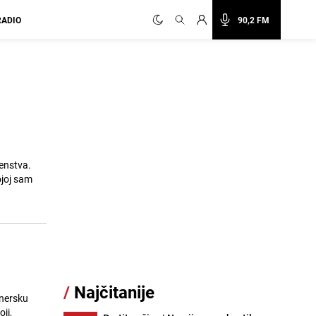
RADIO
90,2 FM
venstva.
ojoj sam
/
Najčitanije
enersku
ji,