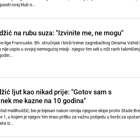
pasiti ovaj klub o...
žić na rubu suza: "Izvinite me, ne mogu"
ve lige Francuske. Bh. stručnjak i bivši trener zagrebačkog Dinama Vahid 
ije uspio u svojoj nemogućoj misiji - njegov tim seli u niži ranh takmičen
odin...
ić ljut kao nikad prije: "Gotov sam s
nek me kazne na 10 godina"
id Halilhodžić, bio je bijesan nakon remija njegove ekipe protiv Stade Br
e 1, u kojem je njegov tim imao priliku za važnu pobjedu u borbi za opsta
ka iz...