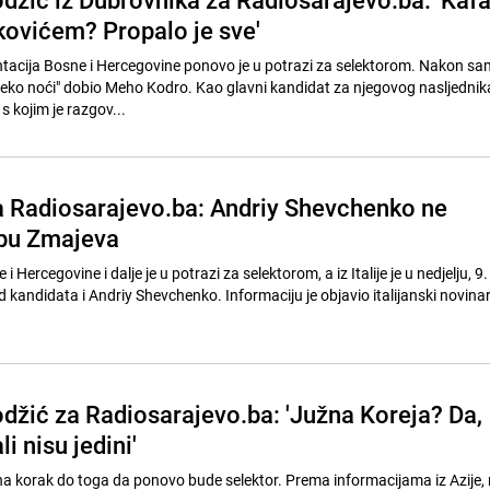
kovićem? Propalo je sve'
acija Bosne i Hercegovine ponovo je u potrazi za selektorom. Nakon sam
reko noći" dobio Meho Kodro. Kao glavni kandidat za njegovog nasljedni
s kojim je razgov...
 Radiosarajevo.ba: Andriy Shevchenko ne
upu Zmajeva
 Hercegovine i dalje je u potrazi za selektorom, a iz Italije je u nedjelju, 9.
od kandidata i Andriy Shevchenko. Informaciju je objavio italijanski novin
odžić za Radiosarajevo.ba: 'Južna Koreja? Da,
li nisu jedini'
o toga da ponovo bude selektor. Prema informacijama iz Azije, naš