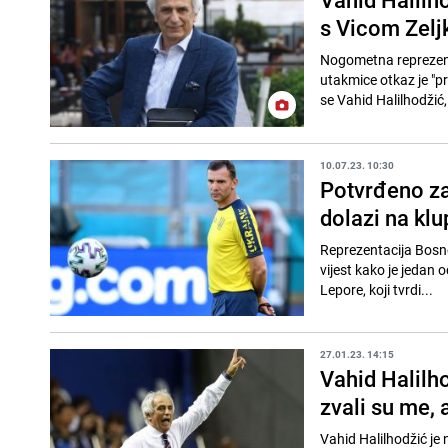
s Vicom Zelj
Nogometna reprezent
utakmice otkaz je "p
se Vahid Halilhodžić, 
10.07.23. 10:30
Potvrđeno za
dolazi na kl
Reprezentacija Bosne i
vijest kako je jedan 
Lepore, koji tvrdi...
27.01.23. 14:15
Vahid Halilh
zvali su me, a
Vahid Halilhodžić je na korak d