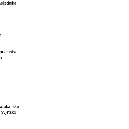
soula živi i dalje
sljednika
23.07.26. 08:09
|
MUZIKA/FILM/LEKTIRA
e
prvenstva.
na
 marokanske
a Svjetsko