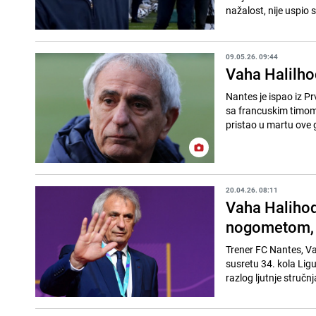
nažalost, nije uspio s
09.05.26. 09:44
Vaha Halilhod
Nantes je ispao iz Pr
sa francuskim timom n
pristao u martu ove g
20.04.26. 08:11
Vaha Halihodž
nogometom, 
Trener FC Nantes, Vah
susretu 34. kola Ligu
razlog ljutnje stručnja