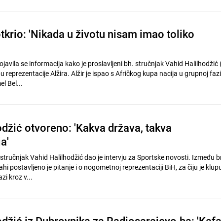
tkrio: 'Nikada u životu nisam imao toliko
ojavila se informacija kako je proslavljeni bh. stručnjak Vahid Halilhodžić
 reprezentacije Alžira. Alžir je ispao s Afričkog kupa nacija u grupnoj faz
l Bel...
odžić otvoreno: 'Kakva država, takva
a'
stručnjak Vahid Halilhodžić dao je intervju za Sportske novosti. Između b
 postavljeno je pitanje i o nogometnoj reprezentaciji BiH, za čiju je klup
zi kroz v...
odžić iz Dubrovnika za Radiosarajevo.ba: 'Kaf