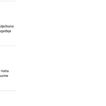
pljačkana
događaja
i Vaha
reuzme