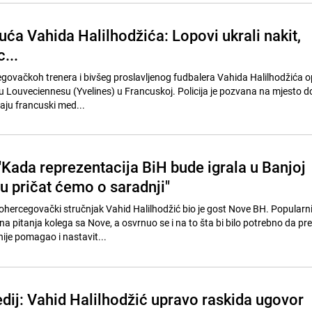
ća Vahida Halilhodžića: Lopovi ukrali nakit,
...
ovačkoh trenera i bivšeg proslavljenog fudbalera Vahida Halilhodžića o
r u Louveciennesu (Yvelines) u Francuskoj. Policija je pozvana na mjesto 
aju francuski med...
"Kada reprezentacija BiH bude igrala u Banjoj
u pričat ćemo o saradnji"
hercegovački stručnjak Vahid Halilhodžić bio je gost Nove BH. Popularn
na pitanja kolega sa Nove, a osvrnuo se i na to šta bi bilo potrebno da p
ije pomagao i nastavit...
dij: Vahid Halilhodžić upravo raskida ugovor