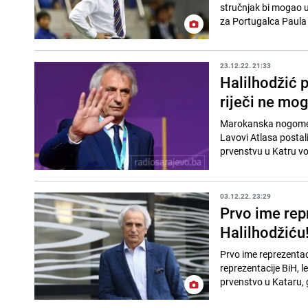
stručnjak bi mogao u
za Portugalca Paula 
23.12.22. 21:33
Halilhodžić 
riječi ne mogu
Marokanska nogometn
Lavovi Atlasa postali
prvenstvu u Katru vod
03.12.22. 23:29
Prvo ime rep
Halilhodžiću
Prvo ime reprezentac
reprezentacije BiH, l
prvenstvo u Kataru, g