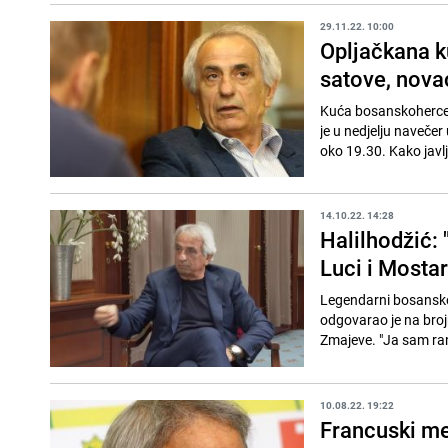
29.11.22. 10:00
Opljačkana ku
satove, novac
Kuća bosanskoherceg
je u nedjelju naveče
oko 19.30. Kako javlj
14.10.22. 14:28
Halilhodžić: 
Luci i Mostar
Legendarni bosansko
odgovarao je na broj
Zmajeve. "Ja sam ran
10.08.22. 19:22
Francuski me