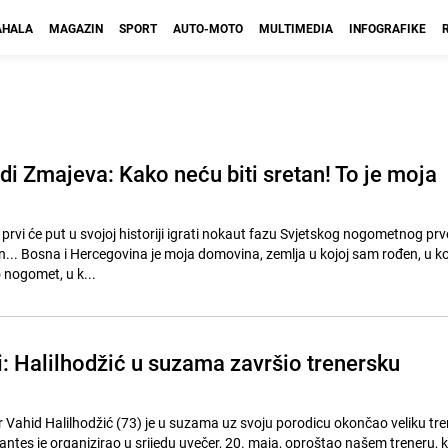
HALA
MAGAZIN
SPORT
AUTO-MOTO
MULTIMEDIA
INFOGRAFIKE
di Zmajeva: Kako neću biti sretan! To je moja
prvi će put u svojoj historiji igrati nokaut fazu Svjetskog nogometnog pr
an... Bosna i Hercegovina je moja domovina, zemlja u kojoj sam rođen, u k
o nogomet, u k...
i: Halilhodžić u suzama završio trenersku
 Vahid Halilhodžić (73) je u suzama uz svoju porodicu okončao veliku tr
antes je organizirao u srijedu uvečer, 20. maja, oproštao našem treneru, ko