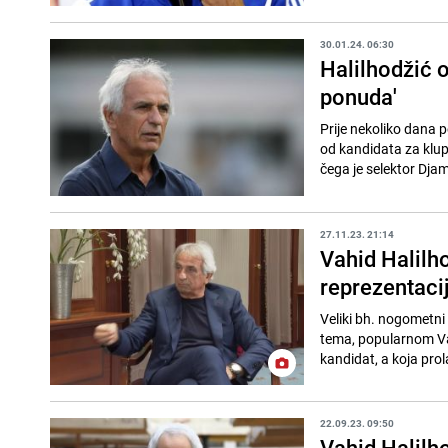
30.01.24. 06:30
Halilhodžić o
ponuda'
Prije nekoliko dana p
od kandidata za klupu
čega je selektor Djame
27.11.23. 21:14
Vahid Halilh
reprezentacij
Veliki bh. nogometni 
tema, popularnom Vahi
kandidat, a koja prola
22.09.23. 09:50
Vahid Halilh