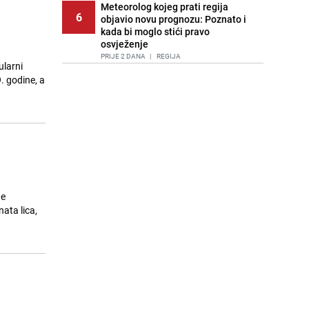
Meteorolog kojeg prati regija
6
objavio novu prognozu: Poznato i
kada bi moglo stići pravo
osvježenje
PRIJE 2 DANA
|
REGIJA
ularni
. godine, a
Tuga nakon nesreće kod Neuma:
7
Supruga poginulog motocikliste
oglasila se emotivnom objavom
PRIJE 1 DAN
|
BOSNA I HERCEGOVINA
Lice Sarajeva koje ne smijemo
8
ignorisati: Ispod mosta pronađen
improvizovani dom
PRIJE 2 DANA
|
LOKALNE TEME
ne
Ubistvo u Sarajevu, uhapšen 47-
ata lica,
9
godišnjak
PRIJE 2 DANA
|
CRNA HRONIKA
Agić kritizira političare u Bugojnu:
10
Zbog straha od HDZ-a niko Vučiću
nije rekao istinu o Čipuljiću
PRIJE OKO 18H
|
TEME