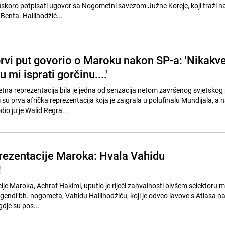
skoro potpisati ugovor sa Nogometni savezom Južne Koreje, koji traži na
Benta. Halilhodžić...
prvi put govorio o Maroku nakon SP-a: 'Nikakv
 mi isprati gorčinu....'
a reprezentacija bila je jedna od senzacija netom završenog svjetskog 
 su prva afrička reprezentacija koja je zaigrala u polufinalu Mundijala, a 
io ju je Walid Regra...
rezentacije Maroka: Hvala Vahidu
!
ije Maroka, Achraf Hakimi, uputio je riječi zahvalnosti bivšem selektoru
egendi bh. nogometa, Vahidu Halilhodžiću, koji je odveo lavove s Atlasa n
dje su pos...