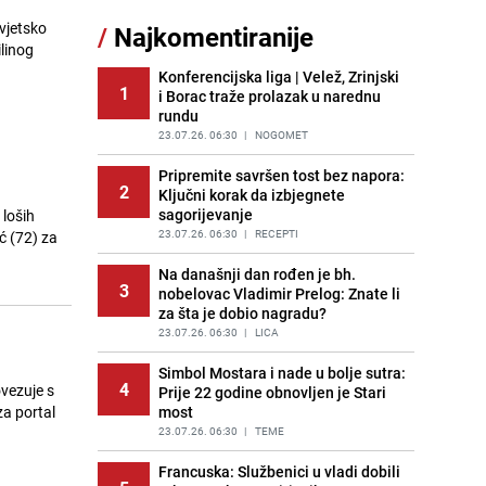
Akcija na Dobrinji: Specijalci MUP-a
vjetsko
/
Najkomentiranije
11
KS opkolili zgradu
linog
PRIJE 1 DAN
|
LOKALNE TEME
Konferencijska liga | Velež, Zrinjski
1
i Borac traže prolazak u narednu
Šta se dešava u sarajevskom
12
rundu
naselju Vraca? Policija zaprimila
dojavu, izašli na teren
23.07.26. 06:30
|
NOGOMET
PRIJE 2 DANA
|
CRNA HRONIKA
Pripremite savršen tost bez napora:
2
Ključni korak da izbjegnete
Pijana sjela za volan: Osiguranje
13
sagorijevanje
 loših
odbilo isplatu štete na vozilu koje je
slupala Anja Ljubojević
23.07.26. 06:30
|
RECEPTI
ć (72) za
PRIJE 1 DAN
|
BOSNA I HERCEGOVINA
Na današnji dan rođen je bh.
3
nobelovac Vladimir Prelog: Znate li
Meteorolozi za danas podigli
14
za šta je dobio nagradu?
upozorenja za 3 regije: Objavljena
prognoza do petka - stiže kiša?
23.07.26. 06:30
|
LICA
PRIJE 2 DANA
|
BOSNA I HERCEGOVINA
Simbol Mostara i nade u bolje sutra:
4
vezuje s
Prije 22 godine obnovljen je Stari
Uklonite kamenac sa slavina u
15
za portal
most
kupatilu: Dovoljna je ova smjesa
23.07.26. 06:30
|
TEME
PRIJE 2 DANA
|
ŽIVOT I STIL
Francuska: Službenici u vladi dobili