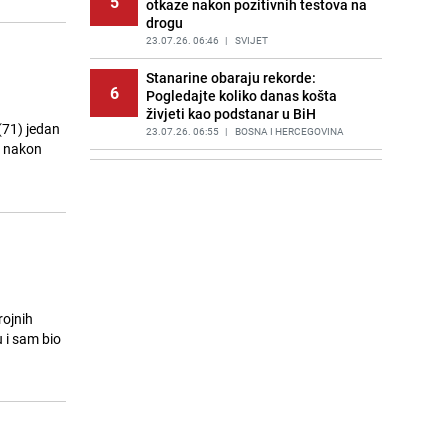
5
otkaze nakon pozitivnih testova na
drogu
23.07.26. 06:46
|
SVIJET
Stanarine obaraju rekorde:
6
Pogledajte koliko danas košta
živjeti kao podstanar u BiH
 (71) jedan
23.07.26. 06:55
|
BOSNA I HERCEGOVINA
i nakon
Huti napali saudijske naftne
7
tankere u Crvenom moru: Slijedi
haos s cijenama na naftnom tržištu
23.07.26. 06:58
|
SVIJET
Poznat termin dženaze Zijadi
8
Uzunović koju je ubio suprug u
Sloveniji
23.07.26. 07:11
|
REGIJA
rojnih
u i sam bio
Poznata kuharica otkrila trik: Ovaj
9
sastojak mijenja okus svake supe
23.07.26. 07:15
|
ŽIVOT I STIL
Draganu Stojkoviću Piksiju
10
preminula majka
a