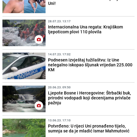
Uni!
28.07.23. 13:17
Internacionalna Una regata: Krajiškom
ljepoticom plovi 110 plovila
14.07.23. 17:02
Podnesen izvještaj tužilaštvu: Iz Une
nelegalno iskopao šljunak vrijedan 225.000
KM
20.06.23. 09:50
Ljepote Bosne i Hercegovine: Štrbački buk,
prirodni vodopadi koji decenijama privlače
pažnju
13.06.23. 17:10
Potvrđeno: U rijeci Uni pronađeno tijelo,
sumnja se da je mladić Ismar Mahmutović