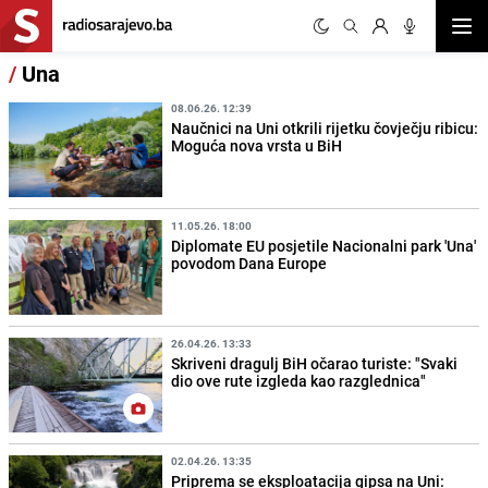
Otvor
/
Una
08.06.26. 12:39
Naučnici na Uni otkrili rijetku čovječju ribicu:
Moguća nova vrsta u BiH
11.05.26. 18:00
Diplomate EU posjetile Nacionalni park 'Una'
povodom Dana Europe
26.04.26. 13:33
Skriveni dragulj BiH očarao turiste: "Svaki
dio ove rute izgleda kao razglednica"
02.04.26. 13:35
Priprema se eksploatacija gipsa na Uni: