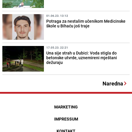
01.06.23. 13:12
Potraga za nestalim učenikom Medicinske
škole u Bihaću još traje
17.05.23. 22:21
Una sije strah u Dubici: Voda stigla do
betonske utvrde, uznemireni mještani
dežuraju
Naredna
MARKETING
IMPRESSUM
KONTAKT