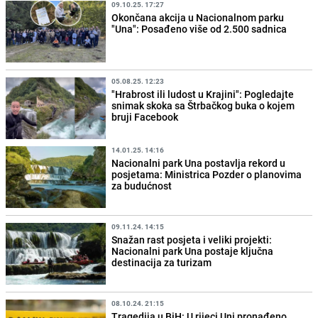
09.10.25. 17:27
Okončana akcija u Nacionalnom parku
"Una": Posađeno više od 2.500 sadnica
05.08.25. 12:23
"Hrabrost ili ludost u Krajini": Pogledajte
snimak skoka sa Štrbačkog buka o kojem
bruji Facebook
14.01.25. 14:16
Nacionalni park Una postavlja rekord u
posjetama: Ministrica Pozder o planovima
za budućnost
09.11.24. 14:15
Snažan rast posjeta i veliki projekti:
Nacionalni park Una postaje ključna
destinacija za turizam
08.10.24. 21:15
Tragedija u BiH: U rijeci Uni pronađeno