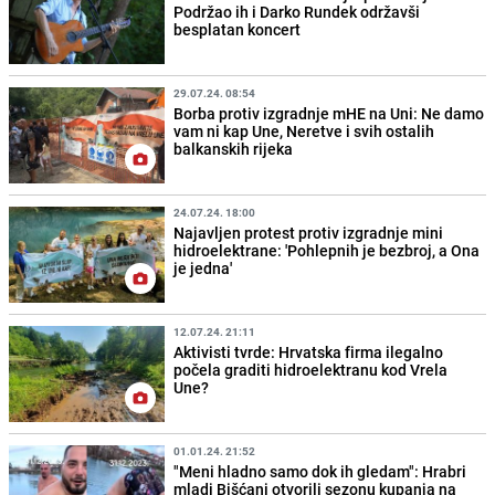
Podržao ih i Darko Rundek održavši
besplatan koncert
29.07.24. 08:54
Borba protiv izgradnje mHE na Uni: Ne damo
vam ni kap Une, Neretve i svih ostalih
balkanskih rijeka
24.07.24. 18:00
Najavljen protest protiv izgradnje mini
hidroelektrane: 'Pohlepnih je bezbroj, a Ona
je jedna'
12.07.24. 21:11
Aktivisti tvrde: Hrvatska firma ilegalno
počela graditi hidroelektranu kod Vrela
Une?
01.01.24. 21:52
"Meni hladno samo dok ih gledam": Hrabri
mladi Bišćani otvorili sezonu kupanja na