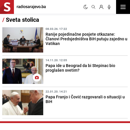
Otvor
/
Sveta stolica
08.03.26. 17:22
Ranije pojedinačne posjete otkazane:
Članovi Predsjedništva BiH putuju zajedno u
Vatikan
14.11.20. 12:05
Papa ide u Beograd da bi Stepinac bio
proglašen svetim?
22.01.20. 14:21
Papa Franjo i Čović razgovarali o situaciji u
BiH