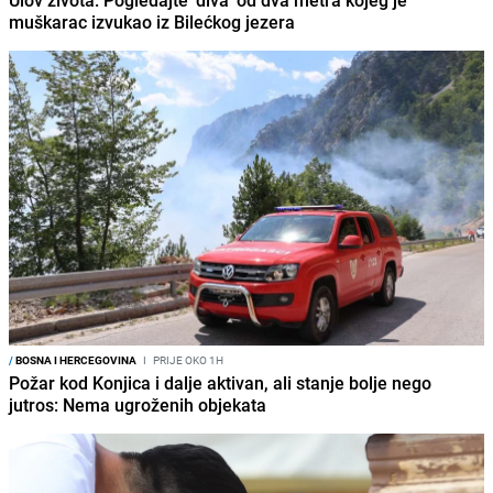
Ulov života: Pogledajte 'diva' od dva metra kojeg je
muškarac izvukao iz Bilećkog jezera
/
BOSNA I HERCEGOVINA
I
PRIJE OKO 1H
Požar kod Konjica i dalje aktivan, ali stanje bolje nego
jutros: Nema ugroženih objekata