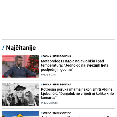
/
Najčitanije
/
BOSNA I HERCEGOVINA
Meteorolog FHMZ-a najavio kišu i pad
temperatura: "Jedno od najsvježijih ljeta
posljednjih godina"
PRIJE 1 DAN
/
BOSNA I HERCEGOVINA
Potresna poruka imama nakon smrti Aldine
Ljubunčić: "Dunjaluk ne vrijedi ni koliko krilo
komarca"
PRIJE OKO 21H
/
BOSNA I HERCEGOVINA