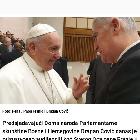
Foto: Fena / Papa Franjo i Dragan Čović
Predsjedavajući Doma naroda Parlamentarne
skupštine Bosne i Hercegovine
Dragan Čović
danas je
prisustvovao audijenciji kod Svetog Oca
pape Franje
u