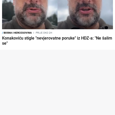
/
BOSNA I HERCEGOVINA
I
PRIJE OKO 2H
Konakoviću stigle "nevjerovatne poruke" iz HDZ-a: "Ne šalim
se"