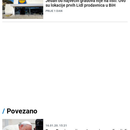
Jedan od najvećih gradova nije na listi: Ovo
su lokacije prvih Lidl prodavnica u BiH
PRIJE 1 DAN
/
Povezano
16.01.20. 15:21