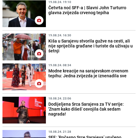
19.08.24. 19:10
Četvrta noć SFF-a | Slavni John Turturro
glavna zvijezda crvenog tepiha
19.08.24. 16:30
Kiša u Sarajevu stvorila gužve na cesti, ali
nije spriječila građane i turiste da uživaju u
šetnji
19.08.24. 08:34
Modne kreacije na sarajevskom crvenom
tepihu: Jedna zvijezda je iznenadila sve
18.08.24. 23:06
Dodijeljena Srca Sarajeva za TV serije:
'Znam kako dišeš' osvojila čak sedam
nagrada!
18.08.24. 21:28
SFF: ‘Počasno Srce Sarajeva’ uručeno