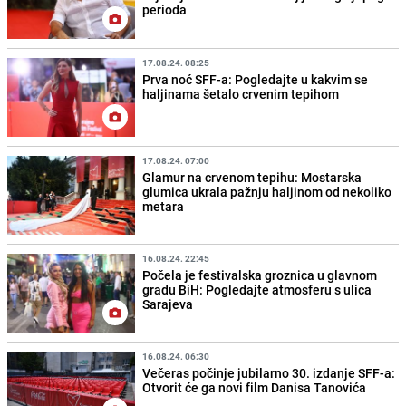
perioda
17.08.24. 08:25
Prva noć SFF-a: Pogledajte u kakvim se
haljinama šetalo crvenim tepihom
17.08.24. 07:00
Glamur na crvenom tepihu: Mostarska
glumica ukrala pažnju haljinom od nekoliko
metara
16.08.24. 22:45
Počela je festivalska groznica u glavnom
gradu BiH: Pogledajte atmosferu s ulica
Sarajeva
16.08.24. 06:30
Večeras počinje jubilarno 30. izdanje SFF-a:
Otvorit će ga novi film Danisa Tanovića