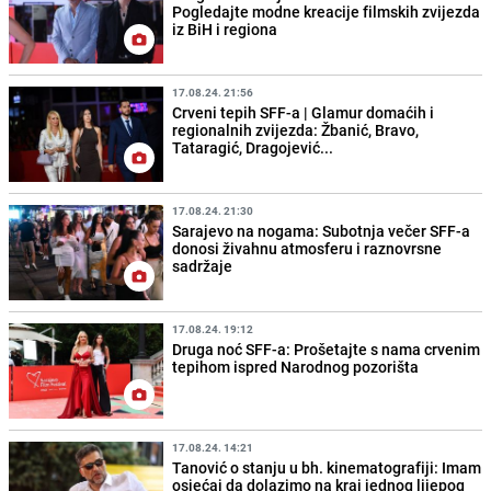
Pogledajte modne kreacije filmskih zvijezda
iz BiH i regiona
17.08.24. 21:56
Crveni tepih SFF-a | Glamur domaćih i
regionalnih zvijezda: Žbanić, Bravo,
Tataragić, Dragojević...
17.08.24. 21:30
Sarajevo na nogama: Subotnja večer SFF-a
donosi živahnu atmosferu i raznovrsne
sadržaje
17.08.24. 19:12
Druga noć SFF-a: Prošetajte s nama crvenim
tepihom ispred Narodnog pozorišta
17.08.24. 14:21
Tanović o stanju u bh. kinematografiji: Imam
osjećaj da dolazimo na kraj jednog lijepog