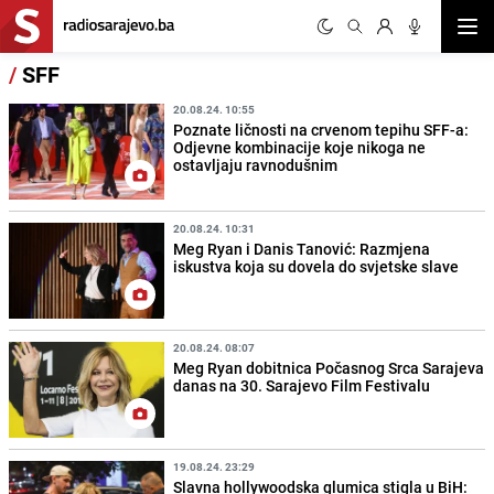
Otvor
/
SFF
20.08.24. 10:55
Poznate ličnosti na crvenom tepihu SFF-a:
Odjevne kombinacije koje nikoga ne
ostavljaju ravnodušnim
20.08.24. 10:31
Meg Ryan i Danis Tanović: Razmjena
iskustva koja su dovela do svjetske slave
20.08.24. 08:07
Meg Ryan dobitnica Počasnog Srca Sarajeva
danas na 30. Sarajevo Film Festivalu
19.08.24. 23:29
Slavna hollywoodska glumica stigla u BiH: