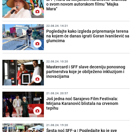
o svom novom autorskom filmu "Majka
Mara"
22.08.24. 14:21
Pogledajte kako izgleda pripremanje terena
na kojem će danas igrati Goran Ivanišević sa
glumcima
22.08.24. 10:20
Mastercard i SFF slave deceniju ponosnog
partnerstva koje je obilježeno inkluzijom i
inovacijama
21.08.24. 20:57
Još jedna noć Sarajevo Film Festivala:
Mirjana Karanović blistala na crvenom
tepihu
21.08.24. 19:20
Šesta noć SFF-a | Pogledajte ko je sve