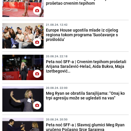
prošetao crvenim tepihom
21.08.24. 12:42
Europe House ugostila mlade iz cijelog
regiona tokom programa 'Suočavanje s
prošlošću'
20.08.24. 22:18
Peta noć SFF-a | Crvenim tepihom prošetali
Arijana Saračević-Helać, Aida Bukva, Maja
Izetbegović…
20.08.24. 22:00
Meg Ryan se obratila Sarajlijama: "Onaj ko
trpi agresiju može se ugledati na vas"
20.08.24. 20:50
Peta noć SFF-a | Slavnoj glumici Meg Ryan
uručeno Počasno Srce Sarajeva