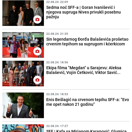
22.08.24. 22:09
Sedma noć SFF-a | Goran Ivanišević i
njegova supruga Nives privukli posebnu
pažnju
22.08.24. 21:35
Sin legendarnog Đorđa Balaševića prošetao
crvenim tepihom sa suprugom i kćerkicom
22.08.24. 18:56
Ekipa filma "Megdan" u Sarajevu: Aleksa
Balašević, Vojin Ćetković, Viktor Savić...
22.08.24. 18:53
Enis Bešlagić na crvenom tepihu SFF-a: "Evo
me opet nakon 21 godinu"
22.08.24. 17:27
SFF | Kafa sa Mirjanom Karanović: Glumica