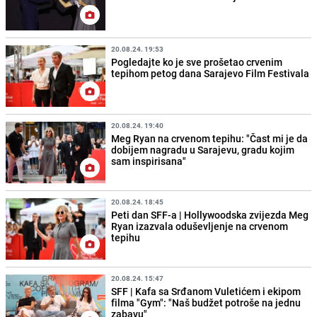
20.08.24. 19:53
Pogledajte ko je sve prošetao crvenim
tepihom petog dana Sarajevo Film Festivala
20.08.24. 19:40
Meg Ryan na crvenom tepihu: "Čast mi je da
dobijem nagradu u Sarajevu, gradu kojim
sam inspirisana"
20.08.24. 18:45
Peti dan SFF-a | Hollywoodska zvijezda Meg
Ryan izazvala oduševljenje na crvenom
tepihu
20.08.24. 15:47
SFF | Kafa sa Srđanom Vuletićem i ekipom
filma "Gym": "Naš budžet potroše na jednu
zabavu"