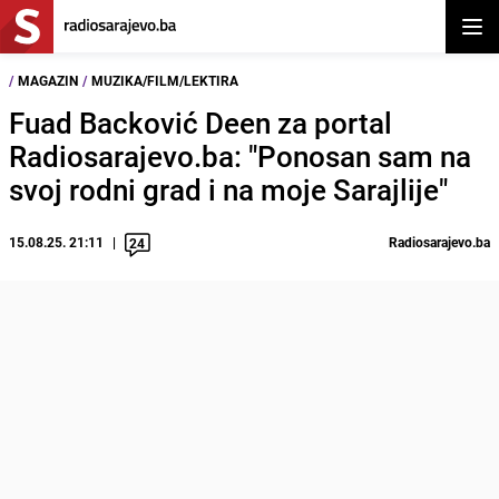
Otvor
/
MAGAZIN
/
MUZIKA/FILM/LEKTIRA
Fuad Backović Deen za portal
Radiosarajevo.ba: "Ponosan sam na
svoj rodni grad i na moje Sarajlije"
15.08.25. 21:11
Radiosarajevo.ba
24