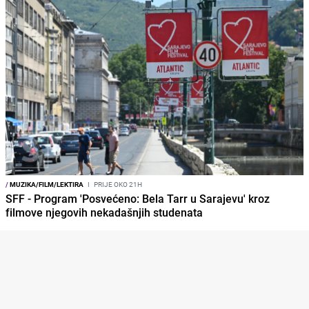
/
MUZIKA/FILM/LEKTIRA
I
PRIJE OKO 21H
SFF - Program 'Posvećeno: Bela Tarr u Sarajevu' kroz
filmove njegovih nekadašnjih studenata