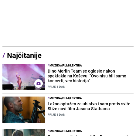
/
Najčitanije
/
MUZIKA/FILM/LEKTIRA
Dino Merlin Team se oglasio nakon
spektakla na Koševu: "Ovo nisu bili samo
koncerti, već historija"
PRIJE 1 DAN
/
MUZIKA/FILM/LEKTIRA
Lažno optužen za ubistvo i sam protiv svih:
Stiže novi film Jasona Stathama
PRIJE 1 DAN
/
MUZIKA/FILM/LEKTIRA