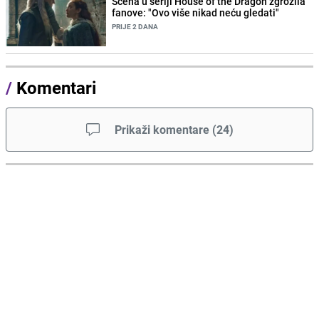
Scena u seriji House of the Dragon zgrozila
fanove: "Ovo više nikad neću gledati"
PRIJE 2 DANA
/
Komentari
Prikaži komentare
(
24
)