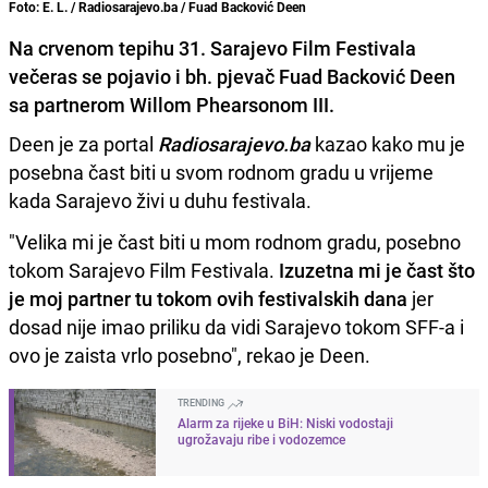
Foto: E. L. / Radiosarajevo.ba / Fuad Backović Deen
Na crvenom tepihu 31. Sarajevo Film Festivala
večeras se pojavio i bh. pjevač Fuad Backović Deen
sa partnerom Willom Phearsonom III.
Deen je za portal
Radiosarajevo.ba
kazao kako mu je
posebna čast biti u svom rodnom gradu u vrijeme
kada Sarajevo živi u duhu festivala.
"Velika mi je čast biti u mom rodnom gradu, posebno
tokom Sarajevo Film Festivala.
Izuzetna mi je čast što
je moj partner tu tokom ovih festivalskih dana
jer
dosad nije imao priliku da vidi Sarajevo tokom SFF-a i
ovo je zaista vrlo posebno", rekao je Deen.
TRENDING
Alarm za rijeke u BiH: Niski vodostaji
ugrožavaju ribe i vodozemce