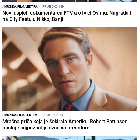
/
MUZIKA/FILM/LEKTIRA
I
PRIJE OKO 13H
Novi uspjeh dokumentarca FTV-a o Ivici Osimu: Nagrada i
na City Festu u Niškoj Banji
/
MUZIKA/FILM/LEKTIRA
I
PRIJE OKO 20H
Mračna priča koja je šokirala Ameriku: Robert Pattinson
postaje najpoznatiji lovac na predatore