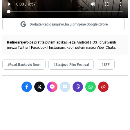
Dodajte Radiosarajevo.ba u omiljene Google izvore
Radiosarajevo.ba
pratite putem aplikacije za
Android
|
iOS
i društvenih
mreža
Twitter
|
Facebook
|
Instagram
, kao i putem našeg
Viber
Chata.
#Fuad Backović Deen
#Sarajevo Film Festival
#SFF