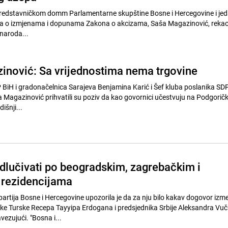
redstavničkom domm Parlamentarne skupštine Bosne i Hercegovine i je
ga o izmjenama i dopunama Zakona o akcizama, Saša Magazinović, rekao
naroda...
zinović: Sa vrijednostima nema trgovine
BiH i gradonačelnica Sarajeva Benjamina Karić i Šef kluba poslanika SD
Magazinović prihvatili su poziv da kao govornici učestvuju na Podgori
išnji...
dlučivati po beogradskim, zagrebačkim i
 rezidencijama
artija Bosne i Hercegovine upozorila je da za nju bilo kakav dogovor izm
ke Turske Recepa Tayyipa Erdogana i predsjednika Srbije Aleksandra Vuč
vezujući. "Bosna i...