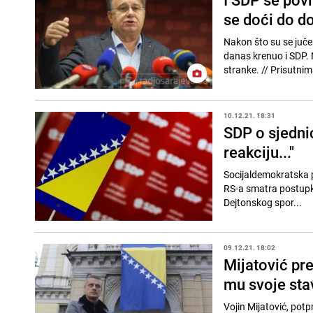
se doći do d
Nakon što su se juče
danas krenuo i SDP. 
stranke. // Pris
10.12.21. 18:31
SDP o sjedni
reakciju..."
Socijaldemokratska p
RS-a smatra postupk
Dejtonskog spor...
09.12.21. 18:02
Mijatović pr
mu svoje stav
Vojin Mijatović, pot