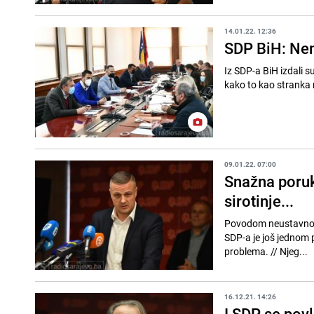
14.01.22. 12:36
SDP BiH: Nem
Iz SDP-a BiH izdali s
kako to kao stranka n
09.01.22. 07:00
Snažna poruk
sirotinje...
Povodom neustavnog d
SDP-a je još jednom
problema. // Njeg...
16.12.21. 14:26
I SDP se pov