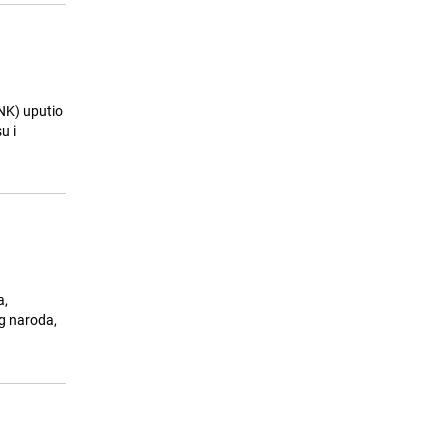
NK) uputio
u i
a,
og naroda,