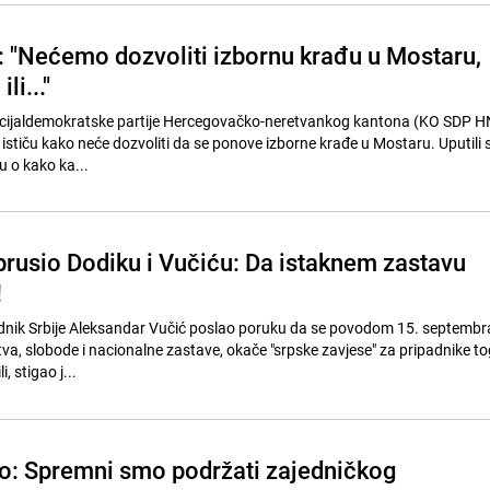
"Nećemo dozvoliti izbornu krađu u Mostaru,
li..."
cijaldemokratske partije Hercegovačko-neretvankog kantona (KO SDP H
ističu kako neće dozvoliti da se ponove izborne krađe u Mostaru. Uputili s
u o kako ka...
brusio Dodiku i Vučiću: Da istaknem zastavu
!
dnik Srbije Aleksandar Vučić poslao poruku da se povodom 15. septembr
va, slobode i nacionalne zastave, okače "srpske zavjese" za pripadnike t
, stigao j...
io: Spremni smo podržati zajedničkog