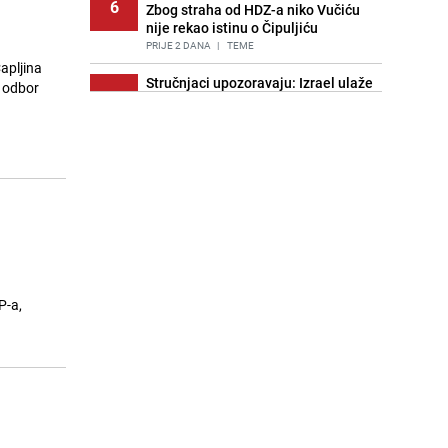
6
Zbog straha od HDZ-a niko Vučiću
nije rekao istinu o Čipuljiću
PRIJE 2 DANA
|
TEME
apljina
Stručnjaci upozoravaju: Izrael ulaže
i odbor
7
milione kako bi utjecao na
odgovore ChatGPT-a o Gazi
PRIJE OKO 19H
|
SVIJET
Znate li šta Dino Merlin pojede prije
8
izlaska na scenu? Njegov ritual
iznenadio mnoge
PRIJE 2 DANA
|
SHOWBIZ
Pijana sjela za volan: Osiguranje
9
odbilo isplatu štete na vozilu koje je
slupala Anja Ljubojević
P-a,
PRIJE 2 DANA
|
BOSNA I HERCEGOVINA
Akcija na Dobrinji: Specijalci MUP-a
10
KS opkolili zgradu
PRIJE 2 DANA
|
LOKALNE TEME
Nastavak provokacija: MUP RS
11
oduzeo zastavu s ljiljanima i