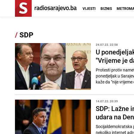
VIJESTI
BIZNIS
METROMA
/
SDP
24.07.22. 22:58
U ponedjeljak
"Vrijeme je 
Protesti protiv name
ponedjeljak u Saraje
kaže da "nije vrijeme 
14.07.22. 20:39
SDP: Lažne in
udara na Den
Socijaldemokratska p
nekoliko internet ad