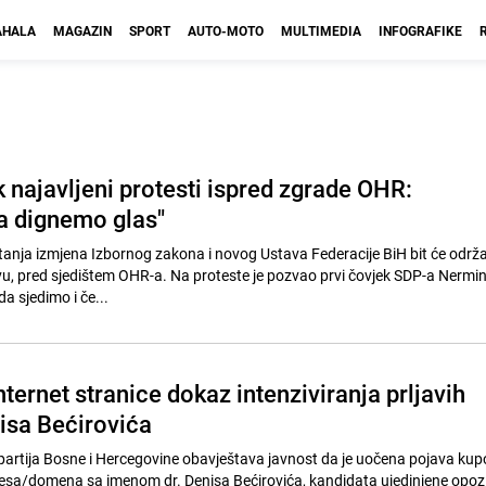
HALA
MAGAZIN
SPORT
AUTO-MOTO
MULTIMEDIA
INFOGRAFIKE
 najavljeni protesti ispred zgrade OHR:
da dignemo glas"
tanja izmjena Izbornog zakona i novog Ustava Federacije BiH bit će održa
vu, pred sjedištem OHR-a. Na proteste je pozvao prvi čovjek SDP-a Nermin 
da sjedimo i če...
ternet stranice dokaz intenziviranja prljavih
isa Bećirovića
artija Bosne i Hercegovine obavještava javnost da je uočena pojava kup
resa/domena sa imenom dr. Denisa Bećirovića, kandidata ujedinjene opozi