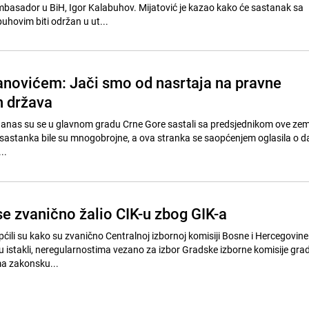
mbasador u BiH, Igor Kalabuhov. Mijatović je kazao kako će sastanak sa
ovim biti održan u ut...
anovićem: Jači smo od nasrtaja na pravne
h država
anas su se u glavnom gradu Crne Gore sastali sa predsjednikom ove zem
astanka bile su mnogobrojne, a ova stranka se saopćenjem oglasila o d
Gori. //...
e zvanično žalio CIK-u zbog GIK-a
ili su kako su zvanično Centralnoj izbornoj komisiji Bosne i Hercegovine 
su istakli, neregularnostima vezano za izbor Gradske izborne komisije gra
ma zakonsku...