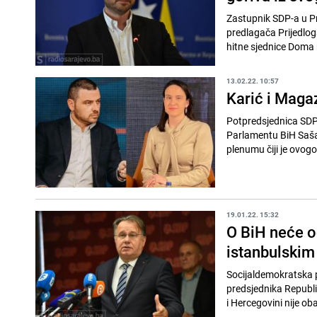
Zastupnik SDP-a u P
predlagača Prijedlo
hitne sjednice Doma 
13.02.22. 10:57
Karić i Maga
Potpredsjednica SDP 
Parlamentu BiH Saša 
plenumu čiji je ovogod
19.01.22. 15:32
O BiH neće o
istanbulskim
Socijaldemokratska p
predsjednika Republi
i Hercegovini nije oba