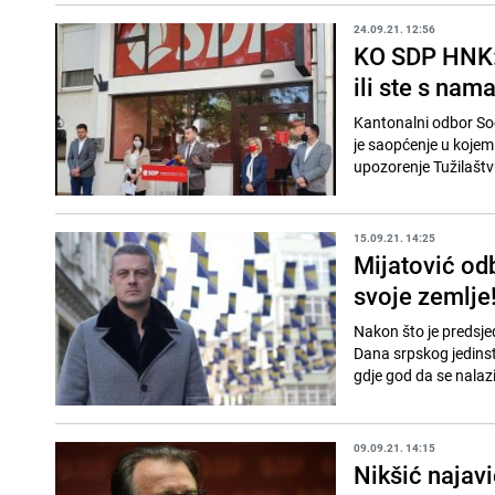
24.09.21. 12:56
KO SDP HNK: 
ili ste s nama i
Kantonalni odbor So
je saopćenje u kojem 
upozorenje Tužilaštv
15.09.21. 14:25
Mijatović od
svoje zemlje
Nakon što je predsje
Dana srpskog jedinst
gdje god da se nalazili
09.09.21. 14:15
Nikšić najav