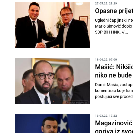
27.05.22. 23:29
Opasne prije
Ugledni čapljinski i
Mario Šimović dobio 
SDP BiH HNK. //...
19.04.22. 07:00
Mašić: Nikšić
niko ne bude 
Damir Mašić, zastupn
komentirao ko je kan
poštujući sve proced
16.03.22. 17:22
Magazinović: 
goriva iz sv