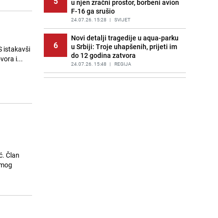
5
u njen zračni prostor, borbeni avion
F-16 ga srušio
24.07.26. 15:28
|
SVIJET
Novi detalji tragedije u aqua-parku
6
u Srbiji: Troje uhapšenih, prijeti im
S istakavši
do 12 godina zatvora
ora i...
24.07.26. 15:48
|
REGIJA
Jannik Sinner i Laila Hasanović
7
snimljeni u luksuznoj vili kako
razmjenjuju nježnosti
24.07.26. 15:54
|
SHOWBIZ
Prije pet mjeseci zabio Zrinjskom,
8
danas napravio veliki transfer u
Chelsea
24.07.26. 15:55
|
NOGOMET
ć. Član
amog
Ekološki savjet vrtlarima: Pomozite
9
ježevima prilagodbom vaše ograde
24.07.26. 16:00
|
ŽIVOT I STIL
Detalji akcije u Sarajevu: Traži se
10
pritvor za Malika Mušanovića, imao