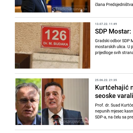
člana Predsjedništva
13.07.22. 11:49
SDP Mostar: K
Gradski odbor SDP Mo
mostarskih ulica. U 
prijedloge svih strana
25.06.22. 21:35
Kurtćehajić n
seoske varal
Prof. dr. Suad Kurtće
nepunih mjesec kasni
SDP-a, na čelu sa pr