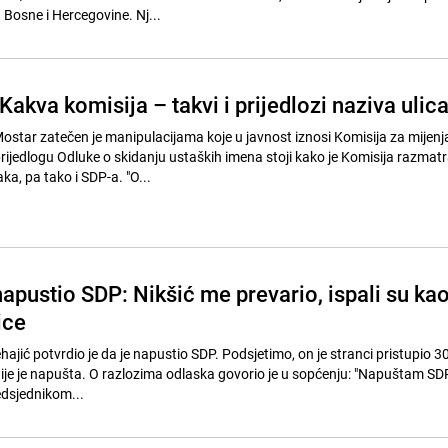
 Bosne i Hercegovine. Nj...
akva komisija – takvi i prijedlozi naziva ulic
star zatečen je manipulacijama koje u javnost iznosi Komisija za mijenj
prijedlogu Odluke o skidanju ustaških imena stoji kako je Komisija razmatr
ka, pa tako i SDP-a. "O...
apustio SDP: Nikšić me prevario, ispali su ka
ice
hajić potvrdio je da je napustio SDP. Podsjetimo, on je stranci pristupio 3
je je napušta. O razlozima odlaska govorio je u sopćenju: "Napuštam SD
edsjednikom...