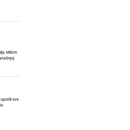
vikend: Mogući prekidi u
vodosnabdijevanju u više
sarajevskih naselja
24.07.26. 16:29
|
LOKALNE TEME
lje, Milom
anašnjoj
uputili sve
da