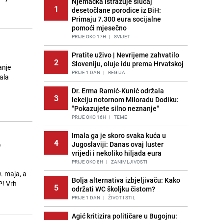
Njemačka istražuje slučaj
1
desetočlane porodice iz BiH:
Primaju 7.300 eura socijalne
pomoći mjesečno
PRIJE OKO 17H
|
SVIJET
a
Pratite uživo | Nevrijeme zahvatilo
2
Sloveniju, oluje idu prema Hrvatskoj
anje
PRIJE 1 DAN
|
REGIJA
ala
Dr. Erma Ramić-Kunić održala
3
lekciju notornom Miloradu Dodiku:
"Pokazujete silno neznanje"
PRIJE OKO 16H
|
TEME
Imala ga je skoro svaka kuća u
o
4
Jugoslaviji: Danas ovaj luster
vrijedi i nekoliko hiljada eura
PRIJE OKO 8H
|
ZANIMLJIVOSTI
0. maja, a
Bolja alternativa izbjeljivaču: Kako
P! Vrh
5
održati WC školjku čistom?
PRIJE 1 DAN
|
ŽIVOT I STIL
Agić kritizira političare u Bugojnu: