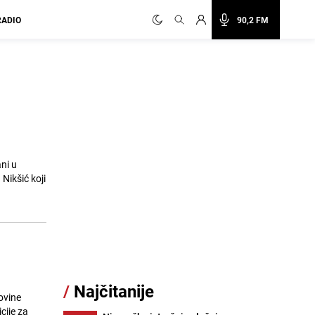
RADIO
90,2 FM
ni u
Nikšić koji
/
Najčitanije
ovine
cije za