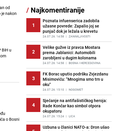
sankcionisao vozača iz Bosanskog
dan od
/
Najkomentiranije
Novog
 je nakon
PRIJE 2 DANA
|
BOSNA I HERCEGOVINA
Poznata infuenserica zadobila
1
užasne povrede: Zapalio joj se
Kao iz slastičarne: Rolada od
12
punjač dok je ležala u krevetu
čokolade i kokosa bez pečenja,
jednostavan desert bez imalo muke
24.07.26. 14:58
|
ZANIMLJIVOSTI
PRIJE 2 DANA
|
RECEPTI
Velike gužve iz pravca Mostara
P BiH u
2
prema Jablanici: Automobili
Tajna savršenog makedonskog
čkom
13
zarobljeni u dugim kolonama
ajvara: Stari recept za kremast i
bogat okus
24.07.26. 14:58
|
BOSNA I HERCEGOVINA
PRIJE 2 DANA
|
RECEPTI
FK Borac uputio podršku Zvjezdanu
3
Misimoviću: "Mnogima smo trn u
Tuga potresla grad na Uni:
14
oku"
Preminula Lejla Muhić (39),
sugrađani u nevjerici
24.07.26. 15:10
|
NOGOMET
PRIJE 2 DANA
|
BOSNA I HERCEGOVINA
Sjećanje na antifašističkog heroja:
4
Rade Končar kao simbol otpora
Borba trajala satima: Pogledajte
15
okupatoru
'grdosiju' od skoro tri metra koju su
eđu
braća izvukla iz mora
24.07.26. 15:24
|
LICA
ića o Bosni
PRIJE 1 DAN
|
SVIJET
Uzbuna u članici NATO-a: Dron ušao