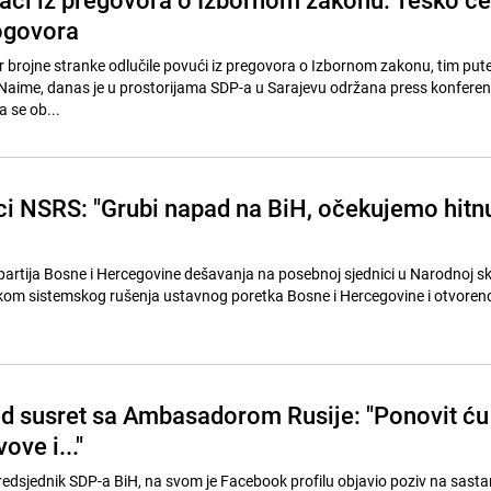
ogovora
r brojne stranke odlučile povući iz pregovora o Izbornom zakonu, tim put
Naime, danas je u prostorijama SDP-a u Sarajevu održana press konferen
utnima se ob...
ci NSRS: "Grubi napad na BiH, očekujemo hitn
artija Bosne i Hercegovine dešavanja na posebnoj sjednici u Narodnoj sk
om sistemskog rušenja ustavnog poretka Bosne i Hercegovine i otvoren
ed susret sa Ambasadorom Rusije: "Ponovit ću
ove i..."
predsjednik SDP-a BiH, na svom je Facebook profilu objavio poziv na sastan