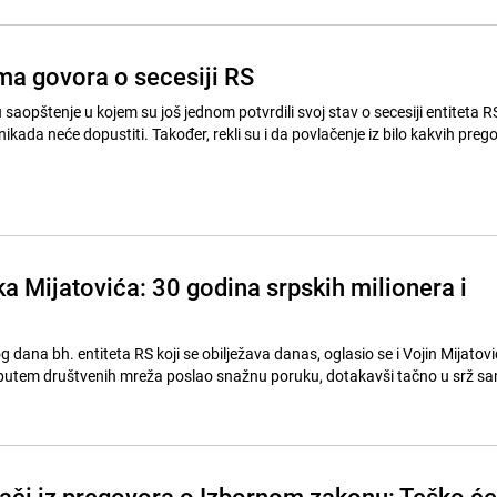
a govora o secesiji RS
u saopštenje u kojem su još jednom potvrdili svoj stav o secesiji entiteta R
ikada neće dopustiti. Također, rekli su i da povlačenje iz bilo kakvih pregov
a Mijatovića: 30 godina srpskih milionera i
ana bh. entiteta RS koji se obilježava danas, oglasio se i Vojin Mijatovi
 putem društvenih mreža poslao snažnu poruku, dotakavši tačno u srž s
lači iz pregovora o Izbornom zakonu: Teško će