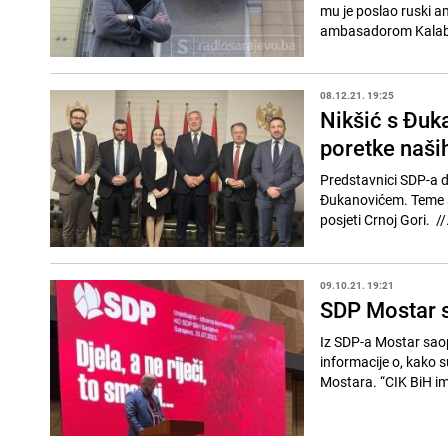
mu je poslao ruski a
ambasadorom Kalabuh
08.12.21. 19:25
Nikšić s Đuk
poretke naši
Predstavnici SDP-a d
Đukanovićem. Teme s
posjeti Crnoj 
09.10.21. 19:21
SDP Mostar s
Iz SDP-a Mostar saopć
informacije o, kako 
Mostara. “CIK BiH i