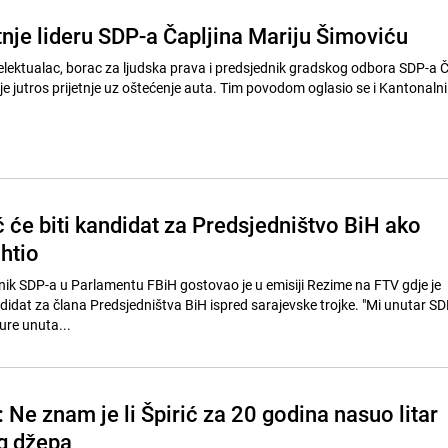
tnje lideru SDP-a Čapljina Mariju Šimoviću
ntelektualac, borac za ljudska prava i predsjednik gradskog odbora SDP-a Č
je jutros prijetnje uz oštećenje auta. Tim povodom oglasio se i Kantonaln
 će biti kandidat za Predsjedništvo BiH ako
htio
ik SDP-a u Parlamentu FBiH gostovao je u emisiji Rezime na FTV gdje je
didat za člana Predsjedništva BiH ispred sarajevske trojke. "Mi unutar SD
ure unuta...
Ne znam je li Špirić za 20 godina nasuo litar
og džepa