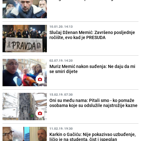
10.01.20. 14:13
Slučaj Dženan Memić: Završeno posljednje
ročište, evo kad je PRESUDA
02.07.19. 14:20
Muriz Memić nakon suđenja: Ne daju da mi
se smiri dijete
15.02.19. 07:30
Oni su među nama: Pitali smo - ko pomaže
osobama koje su odslužile najstrožije kazne
11.02.19. 19:30
Karkin o Gačiću: Nije pokazivao uzbuđenje,
ličio je na studenta, čist i ispeglan