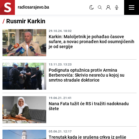
Otvor
/
Rusmir Karkin
29.10.24. 18:02
Karkin: Maloljetnik je pohađao časove
sufare, a novac pronađen kod osumnjičenih
je od sergije
13.11.23. 13:23
Podignuta optužnica protiv Armina
Berberovića: Skrivio nesreću u kojoj su
smrtno stradale doktorice
19.06.21. 21:41
Nana Fata tužit će RS i tražiti nadoknadu
štete
05.06.21. 12:17
Trenutak kada je srušena crkva iz avlije