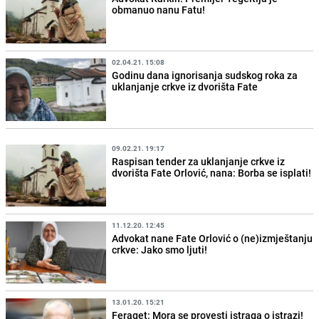
obmanuo nanu Fatu!
02.04.21. 15:08
Godinu dana ignorisanja sudskog roka za
uklanjanje crkve iz dvorišta Fate
09.02.21. 19:17
Raspisan tender za uklanjanje crkve iz
dvorišta Fate Orlović, nana: Borba se isplati!
11.12.20. 12:45
Advokat nane Fate Orlović o (ne)izmještanju
crkve: Jako smo ljuti!
13.01.20. 15:21
Feraget: Mora se provesti istraga o istrazi!