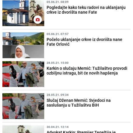
05.06.21. 08:09
Pogledajte kako teku radovi na uklanjanju
crkve iz dvorišta nane Fate
05.06.21. 07:57
Počelo uklanjanje crkve iz dvorišta nane
Fate Orlović
28.05.21. 15:00
Karkin o slučaju Memić: Tužilaštvo provodi
ozbiljnu istragu, bit će novih hapšenja
28.05.21. 09:34
Slučaj Dženan Memić: Svjedoci na
saslušanju u Tužilaštvu BiH
30.04.21. 12:14
Advokat Karkin: Premijer Tegeltija je