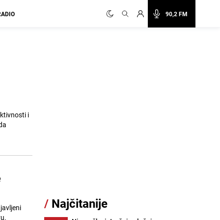
RADIO
90,2 FM
tivnosti i
 da
e
/
Najčitanije
javljeni
vu.