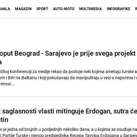
HALA
MAGAZIN
SPORT
AUTO-MOTO
MULTIMEDIA
INFOGRAFIKE
put Beograd - Sarajevo je prije svega projekt
a
čkoj konferenciji za medije rekao da postoje neki kojima smetaju turske ak
om i BiH na Balkanu i koji pokušavaju da manipuliraju u vezi s naporima i
renosi...
saglasnosti vlasti mitinguje Erdogan, sutra ć
utin
 je jedna od brojnih u posljednjih nekoliko dana, a u kojima se osuđuje na
K Partije Turske i njenog predsjednika Recepa Tayyipa Erdogana u Saraje