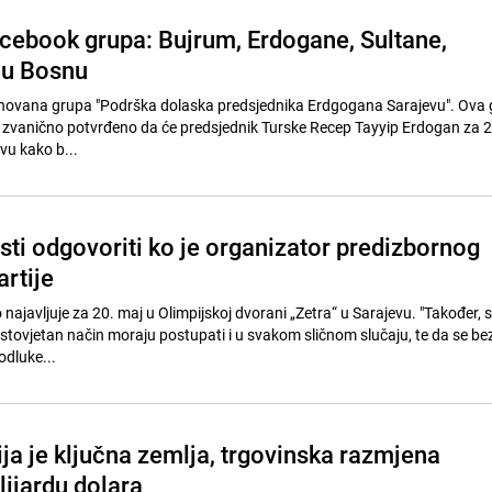
ebook grupa: Bujrum, Erdogane, Sultane,
 u Bosnu
novana grupa "Podrška dolaska predsjednika Erdgogana Sarajevu". Ova 
zvanično potvrđeno da će predsjednik Turske Recep Tayyip Erdogan za 2
vu kako b...
sti odgovoriti ko je organizator predizbornog
rtije
 najavljuje za 20. maj u Olimpijskoj dvorani „Zetra“ u Sarajevu. "Također
 istovjetan način moraju postupati i u svakom sličnom slučaju, te da se be
odluke...
ja je ključna zemlja, trgovinska razmjena
lijardu dolara