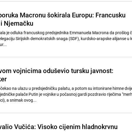
oruka Macronu šokirala Europu: Francusku
o i Njemačku
vala je odluka francuskog predsjednika Emmanuela Macrona da prošlog č
elegaciju Sirijskih demokratskih snaga (SDF), kurdsko-arapske alijanse u k
r...
vom vojnicima oduševio tursku javnost:
ker
čekao na ulazu u predsjedničku palatu, a potom su intonirane himne dvij
jedničke palače Putin je vojnike u počasnoj gardi pozdravio riječima "me
ci), a snimak ovog...
alio Vučića: Visoko cijenim hladnokrvnu