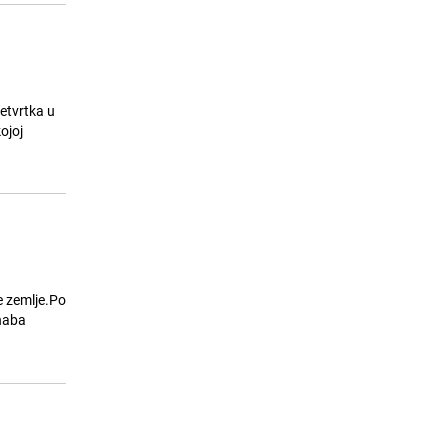
etvrtka u
ojoj
e zemlje.Po
rhaba