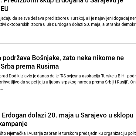
 EU
jećaju da se sve dešava pred izbore u Turskoj, ali je najavljeni događaj 
tivi oktobarskih izbora u BiH: Erdogan dolazi 20. maja, a Stranka demok
a podržava Bošnjake, zato neka nikome ne
v Srba prema Rusima
rad Dodik izjavio je danas da je "RS svjesna aspiracija Turske u BiH i pod
rihvatljivo da se petljaju u ljubav srpskog naroda prema Srbiji i Rusiji". On
..
 Erdogan dolazi 20. maja u Sarajevo u sklopu
 kampanje
to Njemačka i Austrija zabranile turskom predsjedniku organizaciju poli