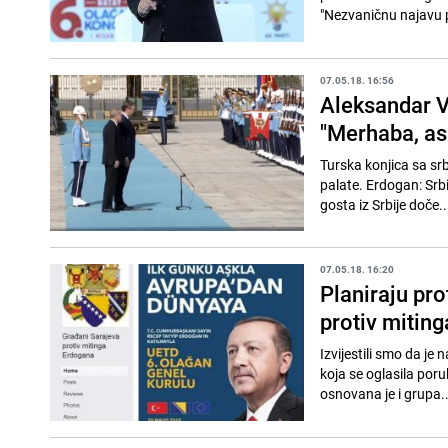
"Nezvaničnu najavu p
07.05.18. 16:56
Aleksandar V
"Merhaba, as
Turska konjica sa sr
palate. Erdogan: Srbi
gosta iz Srbije doče..
07.05.18. 16:20
Planiraju pr
protiv mitin
Izvijestili smo da 
koja se oglasila po
osnovana je i grupa..