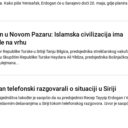
. Kako piše Yenisafak, Erdogan će u Sarajevo doći 20. maja, gdje planira
n u Novom Pazaru: Islamska civilizacija ima
de na vrhu
epublike Turske u Srbiji Tanju Bilgica, predsjednika streličarskog vakufa
 Skupštini Republike Turske Haydara Ali Yildiza, predsjednika Bošnjačko
ulejmana...
n telefonski razgovarali o situaciji u Siriji
dsjedništva također je saopćio da su predsjednici Recep Tayyip Erdogan i V
 nedavnim dešavanjima u Siriji tokom telefonskog razgovora. Izvor je saop
.