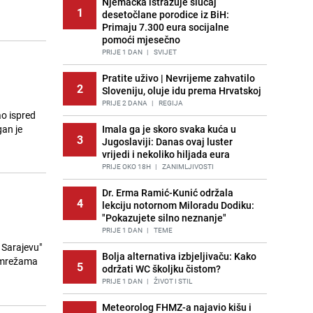
Njemačka istražuje slučaj
1
desetočlane porodice iz BiH:
Primaju 7.300 eura socijalne
pomoći mjesečno
PRIJE 1 DAN
|
SVIJET
Pratite uživo | Nevrijeme zahvatilo
2
Sloveniju, oluje idu prema Hrvatskoj
PRIJE 2 DANA
|
REGIJA
ao ispred
gan je
Imala ga je skoro svaka kuća u
3
Jugoslaviji: Danas ovaj luster
vrijedi i nekoliko hiljada eura
PRIJE OKO 18H
|
ZANIMLJIVOSTI
Dr. Erma Ramić-Kunić održala
4
lekciju notornom Miloradu Dodiku:
"Pokazujete silno neznanje"
PRIJE 1 DAN
|
TEME
 Sarajevu"
Bolja alternativa izbjeljivaču: Kako
m mrežama
5
održati WC školjku čistom?
PRIJE 1 DAN
|
ŽIVOT I STIL
Meteorolog FHMZ-a najavio kišu i