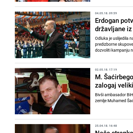
04.05.18. 09:59
Erdogan potv
državljane iz
Odluka je uslijedila n
predizborne skupove E
dozvoliti kampanju na
02.05.18. 17:19
M. Šaćirbego
zalogaj veliki
Bivši ambasador BiH 
zemlje Muhamed Šaćirb
25.04.18. 16:48
Naša stranka