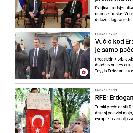
Dvojica prеdsjеdnik
odnosе Turskе. Vučić 
dolazе ulagači iz drug
06.05.18. 17:57
Vučić kod Erd
je samo poč
Predsjednik Srbije A
dvodnevnu posjetu Tu
Tayyib Erdogan na čij
04.05.18. 18:23
RFE: Erdogan
Turski predsjednik Re
drugoj polovini maja
evropskih zemalja za