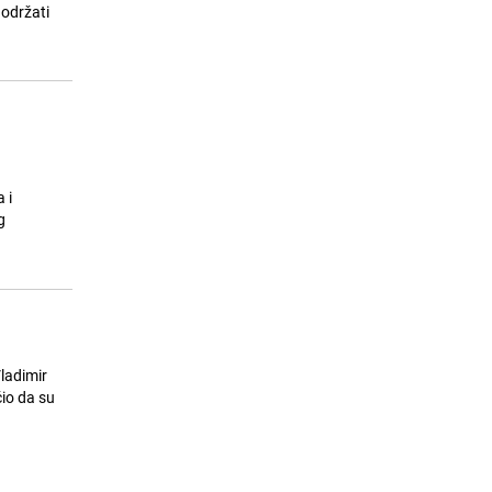
Španijom: Više od 160.000
 održati
evakuiranih
25.07.26. 09:22
|
SVIJET
 i
g
ladimir
ćio da su