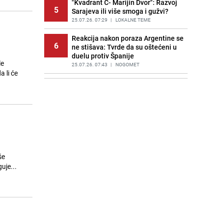
"Kvadrant C- Marijin Dvor": Razvoj
5
Sarajeva ili više smoga i gužvi?
25.07.26. 07:29
|
LOKALNE TEME
Reakcija nakon poraza Argentine se
6
ne stišava: Tvrde da su oštećeni u
duelu protiv Španije
le
25.07.26. 07:43
|
NOGOMET
 li će
Saudijska Arabija napala Jemen:
7
Meta napada bio lučki grad
Hodeidah
25.07.26. 07:56
|
SVIJET
Trump upozorio Rusiju i Kinu: "Bilo
8
bi to vrlo loše"
25.07.26. 08:16
|
SVIJET
še
Veliki finansijski problemi američke
uje...
9
vojske: Rat sa Iranom iziskuje
milijarde
25.07.26. 08:30
|
SVIJET
Neočekivani junak Mundijala
10
pronašao novi klub: Potpisat će za