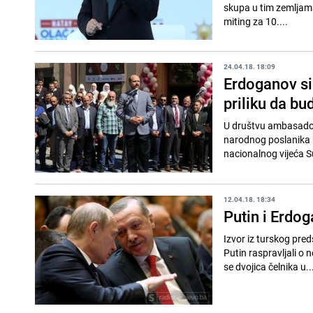
skupa u tim zemljama
miting za 10....
24.04.18. 18:09
Erdoganov si
priliku da bu
U društvu ambasador R
narodnog poslanika u
nacionalnog vijeća S
12.04.18. 18:34
Putin i Erdoga
Izvor iz turskog pre
Putin raspravljali o
se dvojica čelnika u..