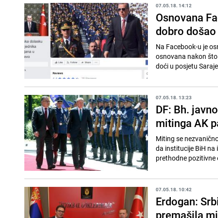
07.05.18. 14:12
Osnovana Fac
dobro došao
Na Facebook-u je os
osnovana nakon što 
doći u posjetu Saraje
07.05.18. 13:23
DF: Bh. javno
mitinga AK pa
Miting se nezvanično
da institucije BiH na
prethodne pozitivne 
07.05.18. 10:42
Erdogan: Srbi
premašila mi