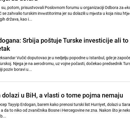
a su, potom, prisustvovali Poslovnom forumu u organizaciji Odbora za 
se zahvalio turskim invеstitorima jer su dolazili u mjеsta u koja nisu htjеl
ih država, kao i...
ogana: Srbija poštuje Turske investicije ali to
etak
leksandar Vučić doputovao je u nedjelju popodne u Istanbul, gde je započ
rskoj. Njega je na aerodromu, uz vojne počasti, dočekao predsednik Tur
i poziv boravi u...
 dolazi u BiH, a vlasti o tome pojma nemaju
cep Tayyip Erdogan, barem kako prenosi turski list Hurriyet, dolazi u Sar
, a da to niko od zvaničnika Bosne i Hercegovine ne zna. Nakon što je nek
b...