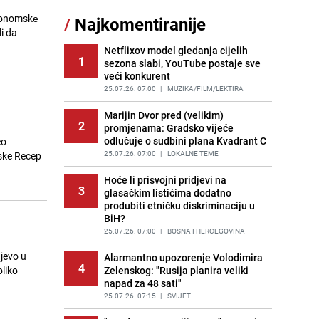
еkonomskе
/
Najkomentiranije
Cijela regija čeka njegovu
i da
11
progonozu: Poznati meteorolog
najavljuje veću promjenu vremena
Netflixov model gledanja cijelih
1
sezona slabi, YouTube postaje sve
PRIJE OKO 9H
|
REGIJA
veći konkurent
Tajna savršenog makedonskog
25.07.26. 07:00
|
MUZIKA/FILM/LEKTIRA
12
ajvara: Stari recept za kremast i
bogat okus
Marijin Dvor pred (velikim)
2
promjenama: Gradsko vijeće
PRIJE 2 DANA
|
RECEPTI
odlučuje o sudbini plana Kvadrant C
eo
Borba trajala satima: Pogledajte
25.07.26. 07:00
|
LOKALNE TEME
ske Recep
13
'grdosiju' od skoro tri metra koju su
braća izvukla iz mora
Hoće li prisvojni pridjevi na
3
glasačkim listićima dodatno
PRIJE 2 DANA
|
SVIJET
produbiti etničku diskriminaciju u
BiH?
Gosti iz Njemačke napravili požar u
14
apartmanu u Istri, vlasniku se
25.07.26. 07:00
|
BOSNA I HERCEGOVINA
smijali i pokazivali srednji prst
ajevo u
Alarmantno upozorenje Volodimira
PRIJE 1 DAN
|
REGIJA
4
oliko
Zelenskog: "Rusija planira veliki
napad za 48 sati"
Očistite rernu bez hemikalija:
15
Poznata stručnjakinja dijeli savjete
25.07.26. 07:15
|
SVIJET
PRIJE 1 DAN
|
ŽIVOT I STIL