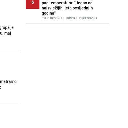
6
pad temperatura: "Jedno od
najsvježijih ljeta posljednjih
godina"
PRIJE OKO 14H
|
BOSNA I HERCEGOVINA
grupa je
Agić kritizira političare u Bugojnu:
7
0. maj
Zbog straha od HDZ-a niko Vučiću
nije rekao istinu o Čipuljiću
PRIJE 2 DANA
|
TEME
Znate li šta Dino Merlin pojede prije
8
izlaska na scenu? Njegov ritual
iznenadio mnoge
PRIJE 2 DANA
|
SHOWBIZ
Stručnjaci upozoravaju: Izrael ulaže
, smatramo
9
milione kako bi utjecao na
z
odgovore ChatGPT-a o Gazi
PRIJE 1 DAN
|
SVIJET
Nastavak provokacija: MUP RS
10
oduzeo zastavu s ljiljanima i
sankcionisao vozača iz Bosanskog
Novog
PRIJE 2 DANA
|
BOSNA I HERCEGOVINA