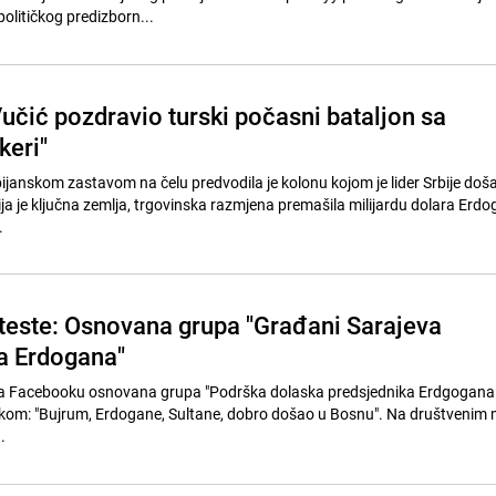
olitičkog predizborn...
učić pozdravio turski počasni bataljon sa
keri"
bijanskom zastavom na čelu predvodila je kolonu kojom je lider Srbije doš
ja je ključna zemlja, trgovinska razmjena premašila milijardu dolara Erdo
.
oteste: Osnovana grupa "Građani Sarajeva
ga Erdogana"
je na Facebooku osnovana grupa "Podrška dolaska predsjednika Erdgogana
rukom: "Bujrum, Erdogane, Sultane, dobro došao u Bosnu". Na društveni
.