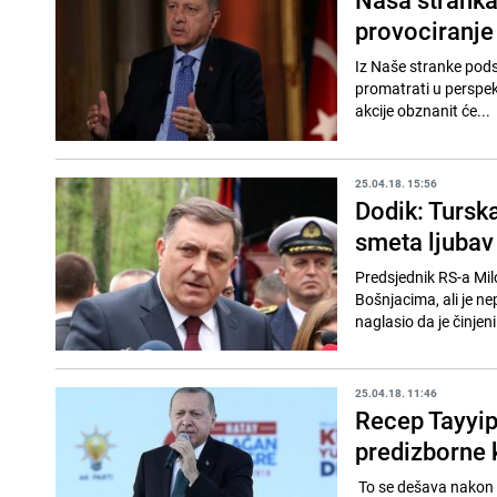
provociranje
Iz Naše stranke pods
promatrati u perspek
akcije obznanit će...
25.04.18. 15:56
Dodik: Tursk
smeta ljuba
Predsjednik RS-a Milo
Bošnjacima, ali je nep
naglasio da je činjeni.
25.04.18. 11:46
Recep Tayyip
predizborne
To se dešava nakon š