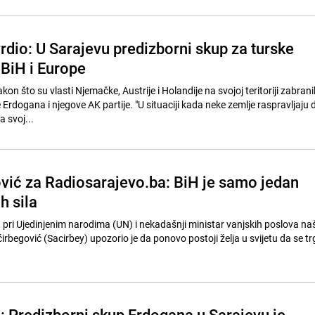
rdio: U Sarajevu predizborni skup za turske
 BiH i Europe
akon što su vlasti Njemačke, Austrije i Holandije na svojoj teritoriji zabrani
rdogana i njegove AK partije. "U situaciji kada neke zemlje raspravljaju da
 svoj...
vić za Radiosarajevo.ba: BiH je samo jedan
h sila
pri Ujedinjenim narodima (UN) i nekadašnji ministar vanjskih poslova na
egović (Sacirbey) upozorio je da ponovo postoji želja u svijetu da se trg
: Predizborni skup Erdogana u Sarajevu je