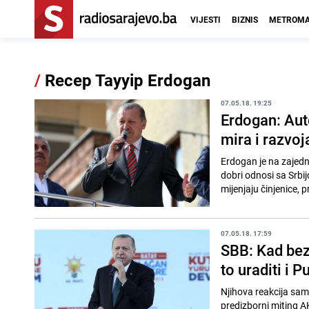
VIJESTI
BIZNIS
METROMA
/
Recep Tayyip Erdogan
07.05.18. 19:25
Erdogan: Auto
mira i razvoj
Erdogan je na zajedni
dobri odnosi sa Srbij
mijenjaju činjenice, p
07.05.18. 17:59
SBB: Kad bez 
to uraditi i P
Njihova reakcija samo
predizborni miting A