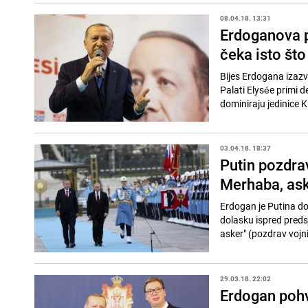
08.04.18. 13:31
Erdoganova p
čeka isto št
Bijes Erdogana izaz
Palati Elysée primi d
dominiraju jedinice Ku
03.04.18. 18:37
Putin pozdra
Merhaba, as
Erdogan je Putina do
dolasku ispred preds
asker" (pozdrav vojni
29.03.18. 22:02
Erdogan pohv