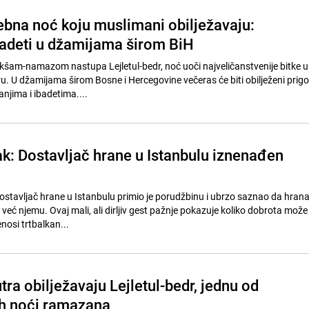
bna noć koju muslimani obilježavaju:
badeti u džamijama širom BiH
akšam-namazom nastupa Lejletul-bedr, noć uoči najveličanstvenije bitke u 
ru. U džamijama širom Bosne i Hercegovine večeras će biti obilježeni prig
jima i ibadetima....
tak: Dostavljač hrane u Istanbulu iznenađen
ostavljač hrane u Istanbulu primio je porudžbinu i ubrzo saznao da hrana 
već njemu. Ovaj mali, ali dirljiv gest pažnje pokazuje koliko dobrota može
nosi trtbalkan...
ra obilježavaju Lejletul-bedr, jednu od
ih noći ramazana