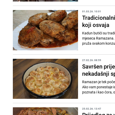
01.03.26. 10:01
Tradicionalni
koji osvaja
Kadun butići su tradi
mjeseca Ramazana. Na
pruža svakom konzum
27.02.26. 08:59
Savršen prije
nekadašnji sp
Ramazan je tek počeo
Ako vam ponestaje ide
poznata i kao ćora, od
25.02.26. 13:47
Prijedlog za 