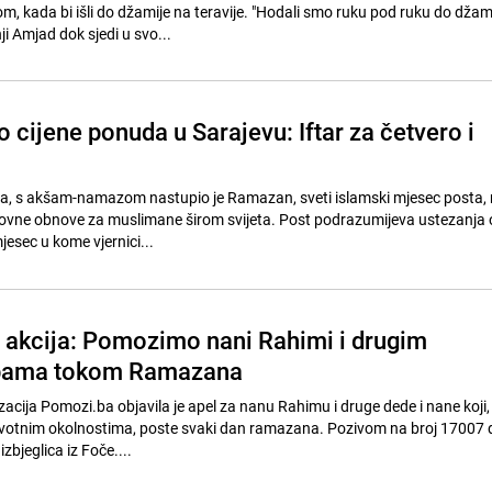
, kada bi išli do džamije na teravije. "Hodali smo ruku pod ruku do džami
ji Amjad dok sjedi u svo...
o cijene ponuda u Sarajevu: Iftar za četvero i
ara, s akšam-namazom nastupio je Ramazan, sveti islamski mjesec posta, 
vne obnove za muslimane širom svijeta. Post podrazumijeva ustezanja od
esec u kome vjernici...
akcija: Pomozimo nani Rahimi i drugim
obama tokom Ramazana
cija Pomozi.ba objavila je apel za nanu Rahimu i druge dede i nane koji,
ivotnim okolnostima, poste svaki dan ramazana. Pozivom na broj 17007 
bjeglica iz Foče....