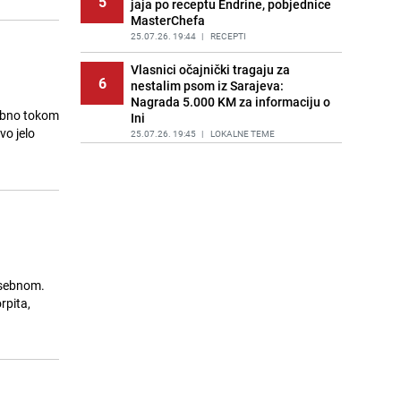
5
jaja po receptu Endrine, pobjednice
MasterChefa
25.07.26. 19:44
|
RECEPTI
Vlasnici očajnički tragaju za
6
nestalim psom iz Sarajeva:
Nagrada 5.000 KM za informaciju o
sebno tokom
Ini
vo jelo
25.07.26. 19:45
|
LOKALNE TEME
Sve je kristalno jasno: Poznato gdje
7
Ermedin Demirović nastavlja
karijeru
25.07.26. 20:06
|
NOGOMET
Zanimljiv slučaj u susjedstvu:
8
Hrvatska odbila kupiti vojne dušeke
jer se proizvode u Srbiji
osebnom.
25.07.26. 20:16
|
REGIJA
rpita,
Sramni grafiti u bh. susjedstvu: U
9
Crnoj Gori osvanuli natpisi 'Nož,
žica, Srebrenica'
25.07.26. 20:25
|
REGIJA