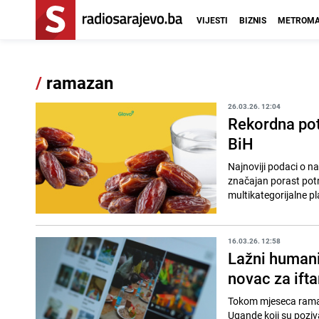
VIJESTI
BIZNIS
METROMA
/
ramazan
26.03.26. 12:04
Rekordna po
BiH
Najnoviji podaci o 
značajan porast potr
multikategorijalne pl
16.03.26. 12:58
Lažni humani
novac za ifta
Tokom mjeseca ramaza
Ugande koji su poziva