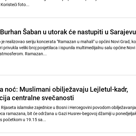
 Koristeći foto...
Burhan Šaban u utorak će nastupiti u Sarajevu
e realizovao seriju koncerata "Ramazan u mahali" u općini Novi Grad, koj
i privukla veliki broj posjetilaca i ispunila multimedijalnu salu općine Nov
 atmosferom. Ramazan...
 noć: Muslimani obilježavaju Lejletul-kadr,
cija centralne svečanosti
Rijaseta islamske zajednice u Bosni i Hercegovini povodom obilježavanja 
eca ramazana, bit će održana u Gazi Husrev-begovoj džamiji u ponedjeljak
s početkom u 19.15 sa...