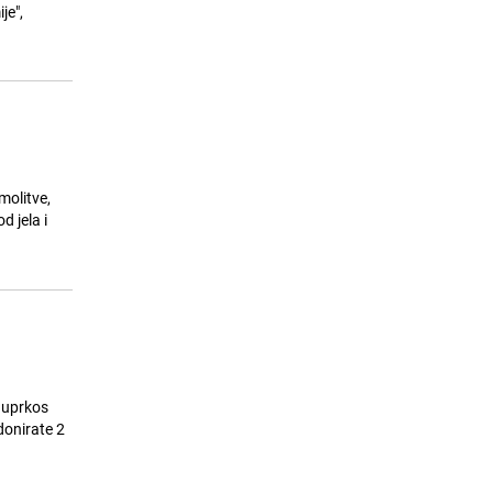
je",
Svijet sve više pretražuje našu
15
zemlju: Bosna i Hercegovina
najveći turistički hit nakon
Mundijala
25.07.26. 21:30
|
ZANIMLJIVOSTI
molitve,
 jela i
 uprkos
donirate 2