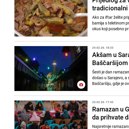
tradicionalni
Ako za iftar želite p
bamija s teletinom p
okus koji posebno pri
24.02.26. 18:33
Akšam u Sara
Baščaršijom
Šesti je dan ramazan
došao u Sarajevo, a s
Baščaršiju, gdje je ov
23.02.26. 17:43
Ramazan u Ga
da prihvate 
Najsretnije ramazan