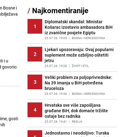
m Bosne i
/
Najkomentiranije
Recept za brze uštipke: Ne upijaju
obilježava
11
ulje i gotovi su za 30 minuta
Diplomatski skandal: Ministar
PRIJE OKO 10H
|
RECEPTI
1
Košarac izostavio ambasadora BiH
iz zvanične posjete Egiptu
Gosti iz Njemačke napravili požar u
12
apartmanu u Istri, vlasniku se
25.07.26. 19:05
|
BOSNA I HERCEGOVINA
smijali i pokazivali srednji prst
Ljekari upozoravaju: Ovaj popularni
PRIJE 2 DANA
|
REGIJA
2
suplement može ozbiljno oštetiti
jetru
i i u
Užas u bh. susjedstvu, mladići
13
bludničili nad maloljetnicom i sve
25.07.26. 19:28
|
ŽIVOT I STIL
d govorio:
snimali: "Stari te gleda u lajvu"
Veliki problem za poljoprivrednike:
PRIJE 1 DAN
|
REGIJA
3
Na 39 imanja u BiH potvrđena
bruceloza
Očistite rernu bez hemikalija:
14
Poznata stručnjakinja dijeli savjete
25.07.26. 19:36
|
BOSNA I HERCEGOVINA
PRIJE 2 DANA
|
ŽIVOT I STIL
Hrvatska sve više zapošljava
4
građane BiH, dok domaće tržište
Novi detalji istrage: Ruske službe
15
ostaje bez radnika
otkrile moguć uzrok tragedije bh.
ime, gosti
planinara na Elbrusu
25.07.26. 19:41
|
REGIJA
nih
PRIJE 2 DANA
|
SVIJET
Jednostavno i neodoljivo: Turska