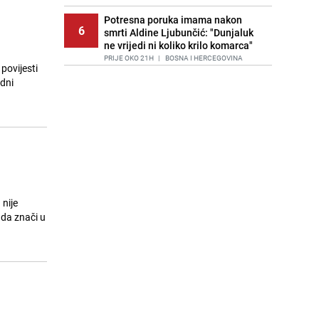
Potresna poruka imama nakon
6
smrti Aldine Ljubunčić: "Dunjaluk
ne vrijedi ni koliko krilo komarca"
PRIJE OKO 21H
|
BOSNA I HERCEGOVINA
povijesti
odni
Cijela regija čeka njegovu
7
progonozu: Poznati meteorolog
najavljuje veću promjenu vremena
PRIJE 1 DAN
|
REGIJA
Stručnjaci upozoravaju: Izrael ulaže
8
milione kako bi utjecao na
odgovore ChatGPT-a o Gazi
PRIJE 1 DAN
|
SVIJET
nije
Kako očistiti staklo od tuš-kabina:
 da znači u
9
Jednostavni savjeti za očuvanje
sjaja
PRIJE 1 DAN
|
ŽIVOT I STIL
Jedan od najvećih gradova nije na
10
listi: Ovo su lokacije prvih Lidl
prodavnica u BiH
PRIJE 1 DAN
|
BOSNA I HERCEGOVINA