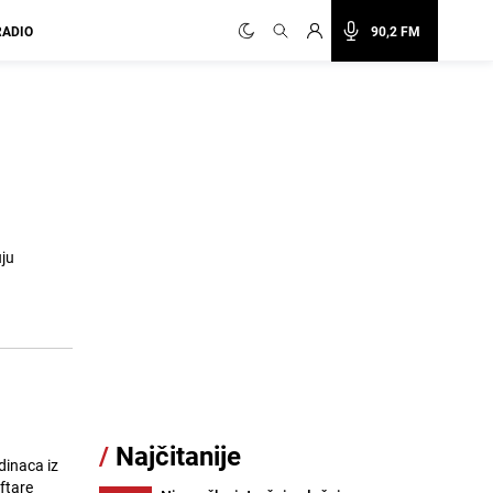
RADIO
90,2 FM
ju
/
Najčitanije
dinaca iz
ftare