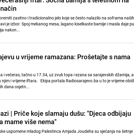
 način
ripremiti zasitno i tradicionalno jelo koje se često nalazilo na soframa naši
ravi je izbor. Spoj mekanog mesa, lagano kiselkaste bamije i masla daje p
ja nakon...
jevu u vrijeme ramazana: Prošetajte s nama
a i večeras, tačno u 17.34, uz zvuk topa i ezana sa sarajevskih džamija, 
 njim i vrijeme iftara. Ekipa portala Radiosarajevo.ba u to je vrijeme obiš
ih dana osjetn...
zi | Priče koje slamaju dušu: "Djeca odbijaju
da mame više nema"
ske uspomene mladog Palestinca Amjada Joudeha su sjećanja na šetnje k