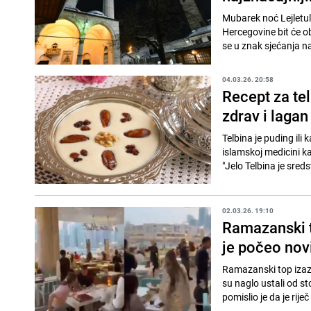
Mubarek noć Lejletu
Hercegovine bit će o
se u znak sjećanja na
04.03.26. 20:58
Recept za te
zdrav i lagan
Telbina je puding ili 
islamskoj medicini ka
"Jelo Telbina je sreds
02.03.26. 19:10
Ramazanski to
je počeo novi
Ramazanski top izazv
su naglo ustali od st
pomislio je da je rij