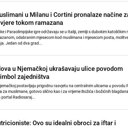
uslimani u Milanu i Cortini pronalaze načine z
e vjere tokom ramazana
e i Paraolimpijske igre održavaju se u Italiji, zemlji s dubokim katoličkim 
mazanom, odabranim mjesecom kod muslimana i mjesecom posta, molitve
ja. Jedan od dva grad...
dova u Njemačkoj ukrašavaju ulice povodom
imbol zajedništva
Njemačkoj postavljaju prigodnu rasvjetu na centralnim ulicama u povodu
 za muslimane, gotovo slično kao i za vrijeme Božića i božićnih blagdana
 portal Radiosaraj...
ricioniste: Ovo su idealni obroci za iftar i