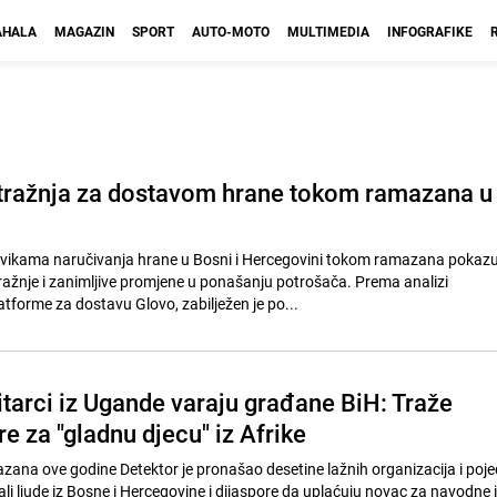
HALA
MAGAZIN
SPORT
AUTO-MOTO
MULTIMEDIA
INFOGRAFIKE
tražnja za dostavom hrane tokom ramazana u
navikama naručivanja hrane u Bosni i Hercegovini tokom ramazana pokazu
ažnje i zanimljive promjene u ponašanju potrošača. Prema analizi
atforme za dostavu Glovo, zabilježen je po...
tarci iz Ugande varaju građane BiH: Traže
re za "gladnu djecu" iz Afrike
na ove godine Detektor je pronašao desetine lažnih organizacija i poje
li ljude iz Bosne i Hercegovine i dijaspore da uplaćuju novac za navodne i