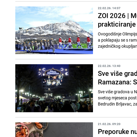
22.02.26. 14:07
ZOI 2026 | M
prakticiranj
Ovogodišnje Olimpijsk
a poklapaju se s ra
zajedničkog okupljan
22.02.26. 13:40
Sve više gra
Ramazana: S
Sve više gradova u 
svetog mjeseca posta
Bedrudin Brljavac, za
21.02.26. 09:20
Preporuke nut