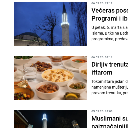
06.03.26. 17:12
Večeras pose
Programi i i
U petak, 6. marta s 
islama, Bitke na Bed
programima, predavan
06.03.26. 08:11
Dirljiv trenu
iftarom
Tokom iftara jedan d
namenjena mušteriji, 
pravom trenutku, pre
05.03.26. 18:09
Muslimani sut
najznačajnij