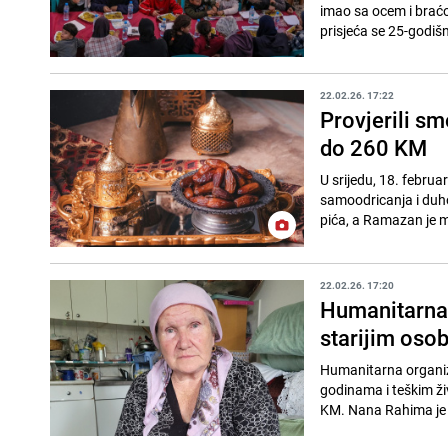
imao sa ocem i braćom
prisjeća se 25-godišn
22.02.26. 17:22
Provjerili sm
do 260 KM
U srijedu, 18. febru
samoodricanja i duho
pića, a Ramazan je mj
22.02.26. 17:20
Humanitarna 
starijim os
Humanitarna organiza
godinama i teškim ž
KM. Nana Rahima je iz