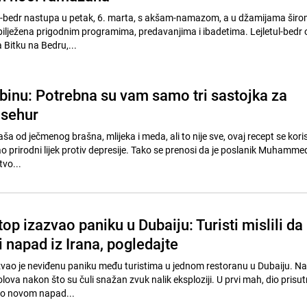
l-bedr nastupa u petak, 6. marta, s akšam-namazom, a u džamijama širo
bilježena prigodnim programima, predavanjima i ibadetima. Lejletul-bedr 
 Bitku na Bedru,...
lbinu: Potrebna su vam samo tri sastojka za
 sehur
kaša od ječmenog brašna, mlijeka i meda, ali to nije sve, ovaj recept se korist
o prirodni lijek protiv depresije. Tako se prenosi da je poslanik Muhamme
tvo...
p izazvao paniku u Dubaiju: Turisti mislili da
 napad iz Irana, pogledajte
ao je neviđenu paniku među turistima u jednom restoranu u Dubaiju. Na
olova nakon što su čuli snažan zvuk nalik eksploziji. U prvi mah, dio prisut
eč o novom napad...