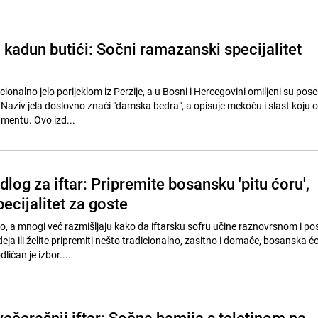
 kadun butići: Sočni ramazanski specijalitet
cionalno jelo porijeklom iz Perzije, a u Bosni i Hercegovini omiljeni su po
ziv jela doslovno znači "damska bedra", a opisuje mekoću i slast koju o
entu. Ovo izd...
dlog za iftar: Pripremite bosansku 'pitu ćoru',
ecijalitet za goste
, a mnogi već razmišljaju kako da iftarsku sofru učine raznovrsnom i p
ja ili želite pripremiti nešto tradicionalno, zasitno i domaće, bosanska ćo
ličan je izbor....
večerašnji iftar: Sočna bamija s teletinom na