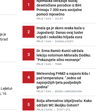
Njemačka istražuje slučaj
1
desetočlane porodice iz BiH:
Primaju 7.300 eura socijalne
pomoći mjesečno
PRIJE 1 DAN
|
SVIJET
Imala ga je skoro svaka kuća u
2
Jugoslaviji: Danas ovaj luster
a je
vrijedi i nekoliko hiljada eura
i Grad
PRIJE 1 DAN
|
ZANIMLJIVOSTI
Dr. Erma Ramić-Kunić održala
3
lekciju notornom Miloradu Dodiku:
"Pokazujete silno neznanje"
PRIJE 1 DAN
|
TEME
Meteorolog FHMZ-a najavio kišu i
4
pad temperatura: "Jedno od
najsvježijih ljeta posljednjih
godina"
Lejletul-
PRIJE 1 DAN
|
BOSNA I HERCEGOVINA
, 16.
Bolja alternativa izbjeljivaču: Kako
5
održati WC školjku čistom?
PRIJE 2 DANA
|
ŽIVOT I STIL