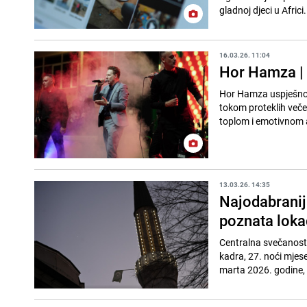
gladnoj djeci u Africi.
16.03.26. 11:04
Hor Hamza | 
Hor Hamza uspješno j
tokom proteklih večer
toplom i emotivnom
13.03.26. 14:35
Najodabranija
poznata loka
Centralna svečanost 
kadra, 27. noći mjes
marta 2026. godine, 